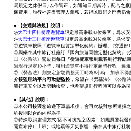
局規定之休假日}以作調正，如通知日期當時，配合之廠
額費用，旅行社善盡管理人義務，若得以取消之門票仍會
● 【交通與法規】說明：
◎
大巴士四排椅座遊覽車
限定最高乘載43位乘客
，爲求安
◎
大巴士三排椅座遊覽車
限定最高乘載34位乘客
，爲求安
◎遊覽車按照『遊覽車租賃定型化契約』辦理。{交通部104年
◎與樂在其中旅行社簽訂『國內旅遊團體定型化契約』{交通部10
◎
《公路法》
駕駛員每日
『從遊覽車報到載客到行程結
逾現行規定10小時，租用遊覽車
不得排定超時行程，違規
◎
《勞基法》則規定駕駛員整天工時為8小時，加班不得超
介接監理站平台可動態監控
，希望在《勞基法》
《公路
響行車安全以及勞動檢查，也希望規劃行程時可以多為司
●【其他】說明：
◎本公司接獲您旅遊下單需求後，會再次核對您所選擇
約後則以合約內容為準。
◎
特殊取消處理方式(因不可抗拒之因素，如颱風警報發
關宣布停止上班）或地震等天災影響，樂在其中旅行社將