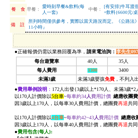
愛時刻早餐&飲料(每
[有安排]牛耳渡
餐 食
早餐：
中餐：
人一套)
+飲料{6600元/桌
所列時間僅供參考，實際以當天路況而定。《公路法
備 註
11小時』
●正確報價仍需以業務回覆為準，
請
來電洽詢：
李先生0977-
每台遊覽車
40人
35人
每人費用
3300
3400
未滿3歲
未滿3歲嬰孩
免費
，不列入
●
費用舉例說明
：
172
人出發{3歲以上*170人、未滿3歲*2
以170人計價除以
5
台車
~
每車約34
人
費用計價
總應收團費
因3歲以上170人，以每車30人費用計價，總團費
再退
共同
以170人計價除以
4
台車
~
每車約42~43
人
費用計價
總應收
因3歲以上170人，以每車40人費用計價，總團費
再退
共同
●
費用包含{每人}: