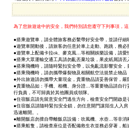
為了您旅遊途中的安全，我們特別請您遵守下列事項，這
●搭乘遊覽車，請全體旅客務必繫帶好安全帶，並請仔細聆
●遊覽車開動後，請旅客勿任意於車上走動、跑跳，務必
●遊覽車上配備卡拉ok、麥克風…等相關娛樂設備，請
●搭乘大眾運輸交通工具請勿亂丟棄垃圾，果皮紙屑請丟
●搭乘飛機時，請隨時緊扣安全帶，以免亂流影響安全，
●搭乘飛機時，請勿攜帶爆裂物及相關航空法規禁止物品
●外出旅遊請勿攜帶大量現金，貴重物品請妥善保管，嚴
●貴重物品如：手機、相機、身分證…等重要物品請自行
行負責，不可歸責於其他團員或領隊。
●住宿飯店請先留意安全門逃生方向，檢查安全門開啟是
●住宿飯店請隨時緊扣安全鎖，勿任意開門讓陌生人入
迅速離開。。
●離開飯店勿擅自帶離飯店設備：吹風機、水壺…等非消
●搭乘船隻，請檢查座位是否配備救生衣並務必穿著，船