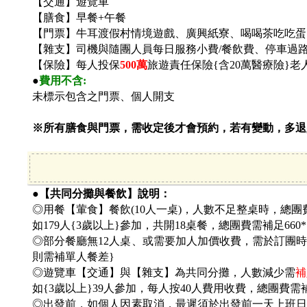
【交通】遊覽車
【膳食】早餐+午餐
【門票】牛耳渡假村情境遊戲、廣興紙寮、喝喝茶吃吃蛋
【雜支】司機與隨團人員每日服務小費/餐飲費、停車過
【保險】每人投保
500
萬
旅遊責任保險{含20萬醫療險}
●
費用不含:
未標示包含之門票、個人開支
※所有膳食與門票，需收定後才會預約，若有變動，多退
●【共同分攤與餐飲】說明：
◎用餐【葷食】餐飲(10人一桌)，人數不足整桌時，總團
如179人{3歲以上}參加，共開18桌餐，總團費需補足660*
◎部分餐廳無12人桌、或需要加人加價收費，需於訂團時討
則需補單人餐差}
◎遊覽車【交通】與【雜支】為共同分攤，人數減少需
補
如{3歲以上}39人參加，每人按40人費用收費，總團費需補
◎出發前，如個人因素取消，最遲須於出發前一天上班日之上班時