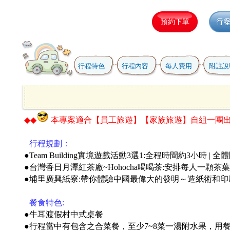
行程特色
行程內容
每人費用
附註說
◆◆
本專案適合
【員工旅遊】【家族旅遊】自組一團
●
行程規劃：
●Team Building實境遊戲活動3選1:全程時間約3小時 
●台灣香日月潭紅茶廠~Hohocha喝喝茶:安排每人一顆茶
●
埔里廣興紙寮:帶你體驗中國最偉大的發明～造紙術和印刷
●
餐食特色:
●牛耳渡假村中式桌餐
●
行程當中有包含之合菜餐，至少7~8菜一湯附水果，用