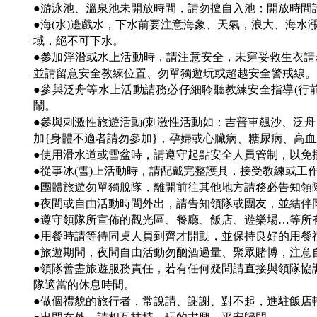
●游泳池、溫泉池未開放時間，請勿擅自入池；開放時間
●海(水)邊戲水，下水前要注意海象、天氣，浪大、海
域，絕不可下水。
●參加浮潛或水上活動時，請注意安全，未穿妥救生衣
並請留意安全教練位置、勿單獨遊玩或超越安全警戒線。
●參與泛舟等水上活動請務必仔細聆聽教練安全指導(行
鬧。
●參與刺激性旅遊活動(刺激性活動如：吉普車飆沙、泛
加{身體不適者請勿參加}，孕婦或心臟病、糖尿病、高
●使用滑水道或雪盆時，請遵守起點安全人員管制，以免
●從事冰(雪)上活動時，請配戴完整護具，接受教練或工
●團體旅遊勿單獨脫隊，離開前往其他地方請務必告知領
●夜間或自由活動時間外出，請告知領隊或團友，並結伴同
●遵守領隊所宣佈的觀光區、餐廳、飯店、遊樂場…等所
●用餐時請等待同桌人員到齊才開動，並保持良好的用餐
●旅遊期間，夜間自由活動勿酗酒過量、聚眾賭博，注意
●領隊善盡旅遊服務責任，若有任何疑問請直接與領隊協
隊適當的休息時間。
●做個禮貌的旅行者，常說請、謝謝、對不起，進駐飯店