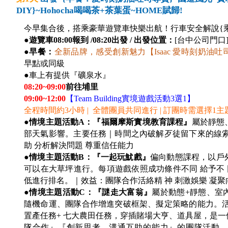
DIY}~Hohocha喝喝茶+茶葉蛋~HOME賦歸!
今早集合後，搭乘豪華遊覽車快樂出航！行車安全解說{
●
遊覽車08:00報到 /08:20出發 / 出發位置：
[台中公司門口] 
●
早餐：
全新品牌，感受創新魅力【Isaac 愛時刻奶油吐
早點或同級
●車上有提供『礦泉水』
08:20~09:00
前往埔里
09:00~12:00
【Team Building實境遊戲活動3選1】
全程時間約3小時 | 全體團員共同進行 | 訂團時需選擇1
●情境主題活動A：『福爾摩斯實境教育課程』
屬於靜態
部天氣影響。主要任務｜時間之內破解歹徒留下來的線索
助 分析解決問題 尊重信任能力
●情境主題活動B：『一起玩魷戲』
偏向動態課程，以戶
可以在大草坪進行。每項遊戲依照成功條件不同 給予不 
低進行排名。｜效益：團隊合作活絡精 神 刺激娛樂 凝聚
●情境主題活動C：『謎走大富翁』
屬於動態+靜態、室
隨機命運、團隊合作增進突破框架、擬定策略的能力。活
置產任務+ 七大農田任務，穿插賭場大亨、道具屋，是
隊合作』『創新思考、溝通互助的能力』的團隊活動，