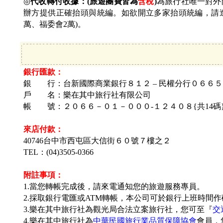
◎
代收轉付收據：(旅遊團費皆為
含稅
)
為旅行社唯一對外
辦方提供正確抬頭與統編。如欲開立多家抬頭統編，請造冊
萬、福委會2萬)。
銀行匯款：
銀 行：台新國際商業銀行８１２ – 民權分行０６６５
戶 名：
樂在其中旅行社有限公司
帳 號：
２０６６－０１－０００-１２４０８{共14碼
來店付款：
40746台中市西屯區大信街
６０號７樓之２
TEL：(04)3505-0366
附註事項：
1.當您轉帳完成後，請來電通知您的旅遊服務專員。
2.採取銀行電匯或ATM轉帳，本公司可於銀行上班時間
3.樂在其中旅行社為觀光局合法立案旅行社，您可至『
交
4.樂在其中旅行社為
中華民國旅行業品質保障協會
會員，