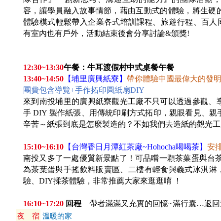
容，讓學員融入故事情節，藉由互動式的體驗，將生硬
體驗模式輕鬆帶入企業各式培訓課程、旅遊行程、百人同時進行
有室內也有戶外，活動結束後會分享討論&頒獎!
12:30~13:30
午餐：牛耳渡假村中式桌餐午餐
13:40~14:50
【埔里廣興紙寮】
帶你體驗中國最偉大的發
團費包含導覽+手作拓印圓紙扇DIY
來到南投埔里的廣興紙寮觀光工廠不只可以透過參觀、
手 DIY 製作紙張、用傳統印刷方式拓印，親眼看見、
辛苦～紙張到底是怎麼製造的？不如我們去造紙的觀光工廠
15:10~16:10
【台灣香日月潭紅茶廠~Hohocha喝喝茶】
安
南投又多了一處優質新景點了！可品嚐一顆茶葉蛋與台茶
為茶葉蛋與手搖飲料販賣區、二樓有輕食與義式冰淇淋
驗、DIY揉茶體驗，非常推薦大家來逛逛唷 ！
16:10~17:20
回程
帶者滿滿又充實的回憶~滿行囊…返回
夜 宿
溫暖的家