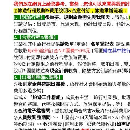
我們放在網頁上給您參考。
當然，您也可以來電與我們討
◎
旅遊行程規劃&費用說明&合意付訂，旅遊承辦流程：
1.
【討論行程】
很重要。規劃旅遊需先與我聊天
，請先加
◎請提供：出發縣市、旅遊天數、預計出發日期、預計
行程越到位。
2.
【合意行程&報價】
◎樂在其中旅行社提供
請款單
{定金}+
名單登記表
請點選
◎收取
每(車)簽約訂金NT:團費*30%元
{
電匯
樂在其中旅
說明1:付定即代表雙方合意旅遊費用。
說明2:付定期限之前行程變更、報價調整、取消出團，
說明3:團體旅遊為
現金計價
收費，除雙方於討論行程時即
3.
【出團前準備&調整】
◎
收到定金與確認出團後
，旅行社才會開始活動與餐飲
費用多退少補}
◎成立
『旅遊工作群組』
成員有主辦、旅行社業務、助
遊合約審議、代轉收據開立方式、旅遊保單提供…等}，
◎
合約電子檔審閱：
提供觀光局合約書&最終行程與費用
◎
人員數調整期間
>>
出發前7~14天通知名單FINAL作
簽約期限} >> 收清團費 | 順利出團 | 郵遞代轉收據
{如需