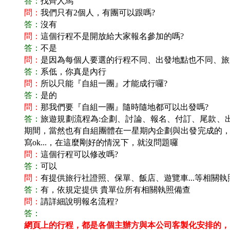
答：
找齊人馬
問：
我們只有2個人，有團可以跟嗎?
答：
沒有
問：
這個行程不是開放給大家報名參加的嗎?
答：
不是
問：
是因為每個人要選的行程不同、出發地點也不同、旅
答：
系低，你真是內行
問：
所以只能『自組一團』才能成行囉?
答：
是的
問：
那我們要『自組一團』隨時隨地都可以出發嗎?
答：
旅遊規劃流程為:企劃、討論、報名、付訂、尾款、
期間，當然也有自組團體在一星期內企劃與出發完成的，這
寫ok...，在這麼剛好的情況下，就沒問題囉
問：
這個行程可以修改嗎?
答：
可以
問：
有提供旅行社證照、保單、飯店、遊覽車...等相關執
答：
有，依規定提供 貴單位所有相關執照備查
問：
請詳細說明報名流程?
答：
網頁上的行程，都是各個主辦方與本公司客製化安排的，