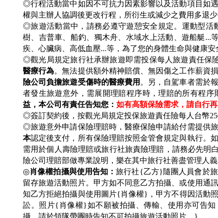
◎行程活動當中如因不可抗力因素影響以及活動項目如
權與主辦人協調後更改行程，所衍生或減少之費用多退
◎旅遊活動當中，請務必遵守遊憩安全規定。運動型活動
樹、吉普車、船釣、獨木舟、水域水上活動、遊船艇..
疾、心臟病、高低血壓...等，為了您的身體生命與健康
◎觀光局規定旅行社承辦旅遊即需投保每人旅遊責任保
醫療行為
。無法提供額外精神賠償、無因傷之工作薪資
險公司負擔旅遊受傷時的醫療費用
。另，自駕車者需於
者發生旅遊意外，需展開理賠程序時，理賠的所有程序
益，本公司有責任告知您：
如有高額保險需求，請自行再
◎簽訂契約後，按觀光局規定投保旅遊責任險每人台幣25
◎旅遊意外申請保險理賠時，醫療保險申請給付需提供
本
認定後支付，所有保險理賠按照金管會規定與執行。如
需用於個人壽險理賠或旅行社旅責險理賠，請務必先明
險公司理賠部做專業說明，樂在其中旅行社善盡管理人義
◎
肖像權拍攝與使用告知：
旅行社{乙方}隨團人員會於
留存旅遊活動照片。甲方如不同意乙方拍攝、或使用通
知乙方拒絕拍攝與使用圖片{肖像權}，甲方不得因活動
訟。照片{肖像權}如不願被拍攝、傳輸、使用亦可告知
攝，請於領隊帶團時告知不可拍攝旅遊活動照片。}