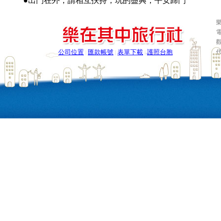
●出門在外，請相互扶持，玩的盡興，平安歸門
樂
電
公司位置
匯款帳號
表單下載
護照台胞
|
|
|