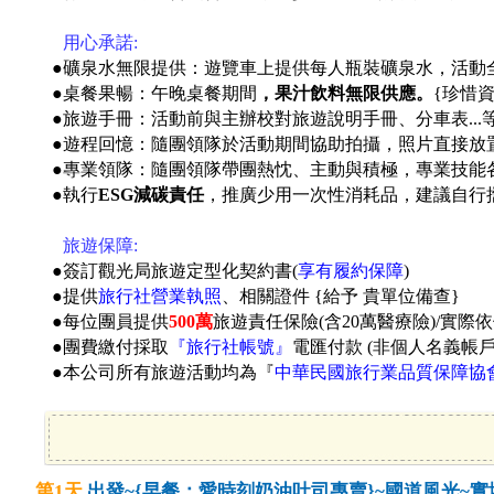
●
用心承諾:
●礦泉水無限提供：遊覽車上提供每人瓶裝礦泉水，活動
●桌餐果暢：午晚桌餐期間
，果汁飲料無限供應。
{珍惜
●旅遊手冊：活動前與主辦校對旅遊說明手冊、分車表...
●遊程回憶：隨團領隊於活動期間協助拍攝，照片直接放
●專業領隊：隨團領隊帶團熱忱、主動與積極，專業技能
●執行
ESG減碳責任
，推廣少用一次性消耗品，建議自行
●
旅遊保障:
●簽訂觀光局旅遊定型化契約書(
享有履約保障
)
●提供
旅行社營業執照
、相關證件 {給予 貴單位備查}
●每位團員提供
500萬
旅遊責任保險(含20萬醫療險)/實際
●團費繳付採取
『旅行社帳號』
電匯付款 (非個人名義帳
●本公司所有旅遊活動均為『
中華民國旅行業品質保障協
第1天
出發~{早餐：愛時刻奶油吐司專賣}~國道風光~實境遊戲