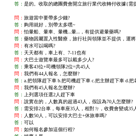
答：
是的。收取的總團費會開立旅行業代收轉付收據{需
問：
旅遊當中要帶多少錢?
答：
夠用就好，別帶太多嘿~
問：
怕暈船、暈車、暈機...暈...，有提供避暈藥嗎?
答：
藥物因屬置入性醫療，旅行社與領隊並不提供，運將可以
問：
有水可以喝嗎?
答：
天天都有，車上有、7-11也有
問：
大巴士遊覽車最多可以載多少人?
答：
乘客43位+司機領隊2位=共45人
問：
我們有44人報名，怎麼辦?
答：
a.把領隊趕下車 b.把司機趕下車 c.把主辦趕下車 d.
問：
我們有45人報名怎麼辦?
答：
上列選項任選2人趕下車
問：
說實在的，人數真的超過43人，假設為70人怎麼辦?
答：
需安排2台車，每車座35人，相對ㄉ，收費會變成
問：
人數50人，可以安排大巴士+休旅車嗎?
答：
可以
問：
如何報名參加這個行程?