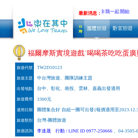
製旅遊~先聊聊吧!!
低碳旅行，從你我一起開始
最新消息：
福爾摩斯實境遊戲˙喝喝茶吃吃蛋廣
TW2D10123
旅遊代號
中台灣旅遊、團隊訓練主題
旅遊主題
台中、彰化、南投、雲林、嘉義出發適用
出發地點
旅遊費用
3300元
團體集合好˙自組一團可出發{報價適用至2023.12.3
適用日期
台灣-團體旅遊
旅遊類別
旅遊諮詢
李達晟 行動 / LINE ID 0977-250666
、04-3505-