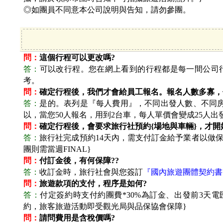
◎如團員不同意本公司說明與告知，請勿參團。
問：
這個行程可以更改嗎?
答：
可以改行程。您在網上看到的行程都是每一間公司
考。
問：
確定行程後，我們才會給員工報名。報名人數多寡，
答：
是的。表列是『每人費用』，不同出發人數、不同房
以，當您50人報名，用到2台車，每人單價會變成25人出
問：
確定行程後，會要求旅行社預約{場地與車輛}，才開
答：
旅行社完成預約14天內，需支付訂金給予業者以做保
團則需當週FINAL}
問：
付訂金後，有何保障??
答：
收訂金時，旅行社會與您簽訂
『國內旅遊團體契約書
問：
旅遊款項的支付，程序是如何?
答：
付定簽約時支付約團費*30%為訂金、出發前3天電
約，旅客旅遊活動即受觀光局與品保協會保障}
問：
請問費用是含稅價嗎?