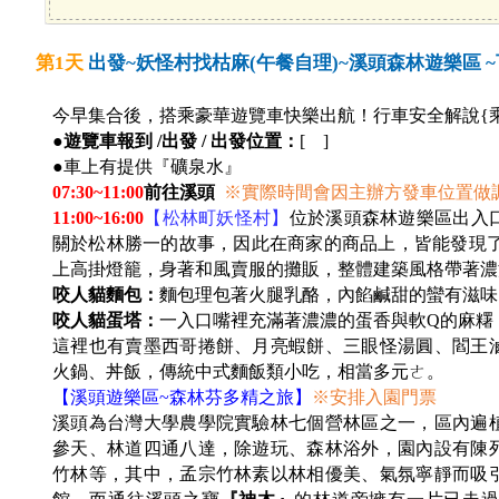
第1天
出發~妖怪村找枯麻(午餐自理)~溪頭森林遊樂區 
今早集合後，搭乘豪華遊覽車快樂出航！行車安全解說{
●
遊覽車報到 /出發 / 出發位置：
[ ]
●車上有提供『礦泉水』
07:30~11:00
前往溪頭
※
實際時間會因主辦方發車位置做
11:00~16:00
【松林町妖怪村】
位於溪頭森林遊樂區出入
關於松林勝一的故事，因此在商家的商品上，皆能發現了
上高掛燈籠，身著和風賣服的攤販，整體建築風格帶著濃
咬人貓麵包：
麵包理包著火腿乳酪，內餡鹹甜的蠻有滋味
咬人貓蛋塔：
一入口嘴裡充滿著濃濃的蛋香與軟Q的麻糬
這裡也有賣墨西哥捲餅、月亮蝦餅、三眼怪湯圓、閻王
火鍋、丼飯，傳統中式麵飯類小吃，相當多元ㄜ。
【溪頭遊樂區~森林芬多精之旅】
※安排入園門票
溪頭為台灣大學農學院實驗林七個營林區之一，區內遍
參天、林道四通八達，除遊玩、森林浴外，園內設有陳
竹林等，其中，孟宗竹林素以林相優美、氣氛寧靜而吸