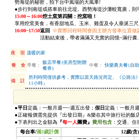
勢海堤的秘密，拍下台中風場的大風車!
●
步行到南堤或搭車前往北堤。
西勢海堤沙灘較寬廣，則可
15:00
～16:00
焢土窯第四關：挖窯啦！
享用焢窯美食，有香甜地瓜、玉米、雞蛋及令人垂涎三尺
16:00~17:50
返回
※
實際回程時間會因主辦方發車位置做
16:00~17:00
活動結束後，帶者滿滿又充實的回憶~滿行囊
夜 宿
溫暖的家
飯店早餐{依房型附贈
餐 食
早餐：
中餐：
快樂農夫餐{自助
餐券}
所列時間僅供參考，實際以當天路況而定。《公路法
備 註
11小時』
●
平日
定義：一般月週一~週五出發；
假日
定義：一般月
●正確報價需先提供『出發日期』&樂在其中旅行社的飯
●下表列出之金額為
『
每一人
團費』
費用包含
：交通、住
每台車/
滿3歲計價
12歲(含