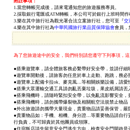
附註事項：
1.當您轉帳完成後，請來電通知您的旅遊服務專員。
2.採取銀行電匯或ATM轉帳，本公司可於銀行上班時間
3.樂在其中旅行社為觀光署合法立案旅行社，您可至『
交
4.樂在其中旅行社為
中華民國旅行業品質保障協會
會員，
為了您旅遊途中的安全，我們特別請您遵守下列事項，這
●搭乘遊覽車，請全體旅客務必繫帶好安全帶，並請仔細聆
●遊覽車開動後，請旅客勿任意於車上走動、跑跳，務必
●遊覽車上配備卡拉ok、麥克風…等相關娛樂設備，請
●搭乘大眾運輸交通工具請勿亂丟棄垃圾，果皮紙屑請丟
●搭乘飛機時，請隨時緊扣安全帶，以免亂流影響安全，
●搭乘飛機時，請勿攜帶爆裂物及相關航空法規禁止物品
●外出旅遊請勿攜帶大量現金，貴重物品請妥善保管，嚴
●貴重物品如：手機、相機、身分證…等重要物品請自行
行負責，不可歸責於其他團員或領隊。
●住宿飯店請先留意安全門逃生方向，檢查安全門開啟是