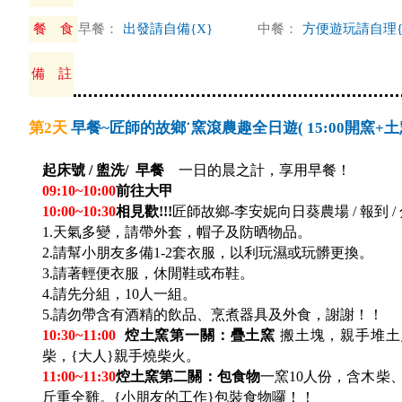
餐 食
早餐：
出發請自備{X}
中餐：
方便遊玩請自理{
備 註
第2天
早餐~匠師的故鄉˙窯滾農趣全日遊( 15:00開窯+
起床號 / 盥洗/ 早餐
一日的晨之計，享用早餐！
09:10~10:00
前往大甲
10:00~10:30
相見歡!!!
匠師故鄉-李安妮向日葵農場 / 報到 /
1.
天氣多變，請帶外套，帽子及防晒物品。
2.
請幫小朋友多備1-2套衣服，以利玩濕或玩髒更換。
3.
請著輕便衣服，休閒鞋或布鞋。
4.
請先分組，10人一組。
5.
請勿帶含有酒精的飲品、烹煮器具及外食，謝謝！！
10:30~11:00
焢土窯第一關：疊土窯
搬土塊，親手堆土
柴，{大人}親手燒柴火。
11:00~11:30
焢土窯第二關：包食物
一窯10人份，含木柴
斤重全雞。{小朋友的工作}包裝食物囉！！