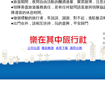
●旅遊期間，夜間自由活動勿酗酒過量、聚眾賭博，注意
●領隊善盡旅遊服務責任，若有任何疑問請直接與領隊協
隊適當的休息時間。
●做個禮貌的旅行者，常說請、謝謝、對不起，進駐飯店
●出門在外，請相互扶持，玩的盡興，平安歸門
樂
電
公司位置
匯款帳號
表單下載
護照台胞
|
|
|