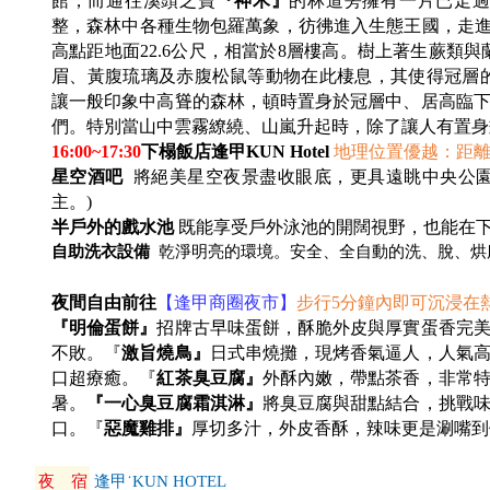
館，而通往溪頭之寶
『神木』
的林道旁擁有一片已走
整，森林中各種生物包羅萬象，彷彿進入生態王國，走
高點距地面22.6公尺，相當於8層樓高。樹上著生蕨類
眉、黃腹琉璃及赤腹松鼠等動物在此棲息，其使得冠層
讓一般印象中高聳的森林，頓時置身於冠層中、居高臨
們。特別當山中雲霧繚繞、山嵐升起時，除了讓人有置身
16:00~17:30
下榻飯店逢甲KUN Hotel
地理位置優越：距
星空酒吧
將絕美星空夜景盡收眼底，更具遠眺中央公園的
主。)
半戶外的戲水池
既能享受戶外泳池的開闊視野，也能在下雨天
自助洗衣設備
乾淨明亮的環境。安全、全自動的洗、脫、烘
夜間自由前往
【逢甲商圈夜市】
步行5分鐘內即可沉浸在
『明倫蛋餅』
招牌古早味蛋餅，酥脆外皮與厚實蛋香完
不敗。『
激旨燒鳥』
日式串燒攤，現烤香氣逼人，人氣
口超療癒。『
紅茶臭豆腐』
外酥內嫩，帶點茶香，非常
暑。
『一心臭豆腐霜淇淋』
將臭豆腐與甜點結合，挑戰
口。『
惡魔雞排』
厚切多汁，外皮香酥，辣味更是涮嘴到
夜 宿
逢甲˙KUN HOTEL