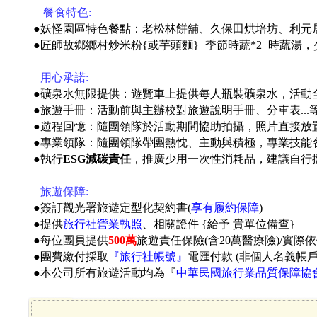
●
餐食特色:
●妖怪園區特色餐點：老松林餅舖、久保田烘培坊、利元居
●匠師故鄉
鄉村炒米粉{或芋頭麵}+季節時蔬*2+時蔬
●
用心承諾:
●礦泉水無限提供：遊覽車上提供每人瓶裝礦泉水，活動
●旅遊手冊：活動前與主辦校對旅遊說明手冊、分車表...
●遊程回憶：隨團領隊於活動期間協助拍攝，照片直接放
●專業領隊：隨團領隊帶團熱忱、主動與積極，專業技能
●執行
ESG減碳責任
，推廣少用一次性消耗品，建議自行
●
旅遊保障:
●簽訂觀光署旅遊定型化契約書(
享有履約保障
)
●提供
旅行社營業執照
、相關證件 {給予 貴單位備查}
●每位團員提供
500萬
旅遊責任保險(含20萬醫療險)/實際
●團費繳付採取
『旅行社帳號』
電匯付款 (非個人名義帳
●本公司所有旅遊活動均為『
中華民國旅行業品質保障協