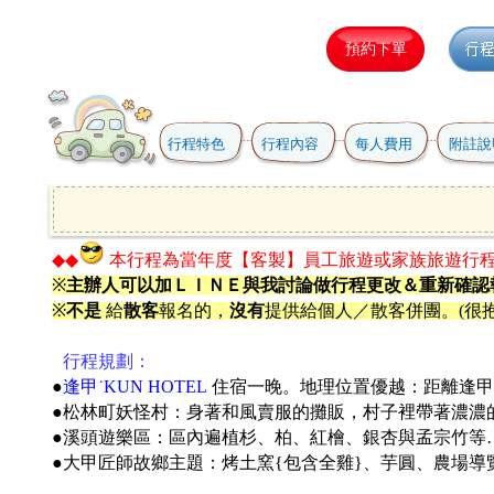
行程特色
行程內容
每人費用
附註說
◆◆
本行程為當年度【客製】員工旅遊或家族旅遊行
※
主辦人可以加ＬＩＮＥ與我討論做行程更改＆重新確認
※
不是
給
散客
報名的，
沒有
提供給個人／散客併團。(很抱
●
行程規劃：
●
逢甲˙KUN HOTEL
住宿一晚。地理位置優越：距離逢甲
●
松林町妖怪村：身著和風賣服的攤販，村子裡帶著濃濃
●溪頭遊樂區：區內遍植杉、柏、紅檜、銀杏與孟宗竹等
●
大甲匠師故鄉主題：烤土窯{包含全雞}、芋圓、農場導