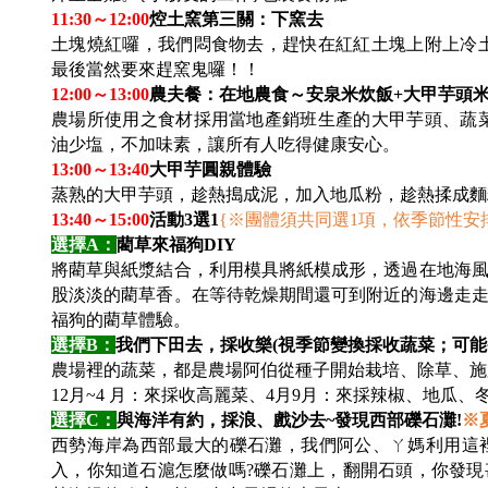
11:30
～12:00
焢土窯第三關：下窯去
土塊燒紅囉，我們悶食物去，趕快在紅紅土塊上附上冷
最後當然要來趕窯鬼囉！！
12:00
～13:00
農夫餐：在地農食～安泉米炊飯+大甲芋頭米
農場所使用之食材採用當地產銷班生產的大甲芋頭、蔬
油少塩，不加味素，讓所有人吃得健康安心。
13:00
～13:40
大甲芋圓親體驗
蒸熟的大甲芋頭，趁熱搗成泥，加入地瓜粉，趁熱揉成麵
13:40
～15:00
活動3選1
{
※團體須共同選1項，依季節性安
選擇A：
藺草來福狗DIY
將藺草與紙漿結合，利用模具將紙模成形，透過在地海
股淡淡的藺草香。在等待乾燥期間還可到附近的海邊走
福狗的藺草體驗。
選擇B：
我們下田去，採收樂
(
視季節變換採收蔬菜；可能
農場裡的蔬菜，都是農場阿伯從種子開始栽培、除草、施
12
月~4 月：來採收高麗菜、4月9月：來採辣椒、地瓜、
選擇C：
與海洋有約，採浪、戲沙去~發現西部礫石灘!
※
西勢海岸為西部最大的礫石灘，我們阿公、ㄚ媽利用這
入，你知道石滬怎麼做嗎?礫石灘上，翻開石頭，你發現