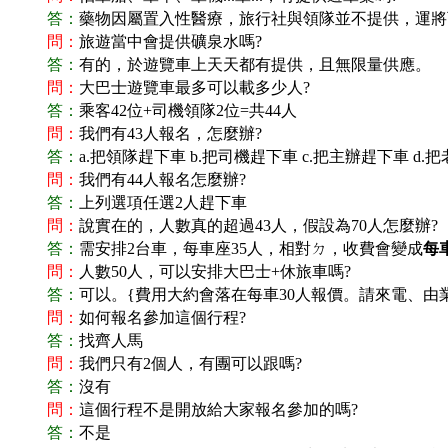
答：
藥物因屬置入性醫療，旅行社與領隊並不提供，運將可以
問：
旅遊當中會提供礦泉水嗎?
答：
有的，於遊覽車上天天都有提供，且無限量供應。
問：
大巴士遊覽車最多可以載多少人?
答：
乘客42位+司機領隊2位=共44人
問：
我們有43人報名，怎麼辦?
答：
a.
把領隊趕下車 b.把司機趕下車 c.把主辦趕下車 d.把
問：
我們有44人報名怎麼辦?
答：
上列選項任選2人趕下車
問：
說實在的，人數真的超過43人，假設為70人怎麼辦?
答：
需安排2台車，每車座35人，相對ㄉ，收費會變成
每
問：
人數50人，可以安排大巴士+休旅車嗎?
答：
可以。{費用大約會落在每車30人報價。請來電、由
問：
如何報名參加這個行程?
答：
找齊人馬
問：
我們只有2個人，有團可以跟嗎?
答：
沒有
問：
這個行程不是開放給大家報名參加的嗎?
答：
不是