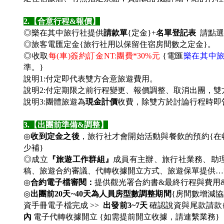
2.
【合意行程&報價】
◎樂在其中旅行社提供
請款單
{定金}+
名單登記表
請點選
◎旅客電匯定金{旅行社用以保留住宿房間數之定金}。
◎收取
每(車)簽約訂金NT:團費*30%元
{電匯
樂在其中
準。
}
說明1:付定即代表雙方合意旅遊費用。
說明2:付定期限之前行程變更、報價調整、取消出團，
說明3:團體旅遊為
現金計價
收費，除雙方於討論行程時即
3.
【出團前準備&調整】
◎
收到定金之後
，旅行社才會開始活動與餐飲的預約{
少補}
◎成立
『旅遊工作群組』
成員有主辦、旅行社業務、助
稿、旅遊合約審議、代轉收據開立方式、旅遊保單提供…
◎
合約電子檔審閱：
提供觀光署合約書&最終行程與費用
◎
出團前20天~40天為人員房型數調整期間
{房間數增減協
資手冊電子檔完成 >>
出發前3~7天
確認說資與尾款請款{
內
電子代轉收據開立 {如需提前開立收據，請連繫業務}