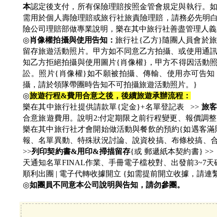
本
認定後支付，所有保險理賠按照金管會規定與執行。如
需用於個人壽險理賠或旅行社旅責險理賠，請務必先明
險公司理賠部做專業說明，樂在其中旅行社善盡管理人義
◎
肖像權拍攝與使用告知：
旅行社{乙方}隨團人員會於
留存旅遊活動照片。甲方如不同意乙方拍攝、或使用通
知乙方拒絕拍攝與使用圖片{肖像權}，甲方不得因活動
訟。照片{肖像權}如不願被拍攝、傳輸、使用亦可告知
攝，請於領隊帶團時告知不可拍攝旅遊活動照片。}
◎
旅遊行程&費用合意之後，後續旅遊承辦流程：
樂在其中旅行社提供請款單{定金}+名單登記表 >>
旅客
合意旅遊費用。說明2:付定期限之前行程變更、報價調整
樂在其中旅行社才會開始做活動與餐飲的預約{如遇客滿則
報、名單異動、特殊狀況討論、說資校搞、布條校搞、合約
>>
列印契約書&用印&掃描留存
{或 郵遞紙本契約書} >
天通知名單FINAL作業、手冊電子檔校對、出發前3~7天
順利出團 | 電子代轉收據開立 {如需提前開立收據，請連
◎
如團員不同意本公司說明與告知，請勿參團。