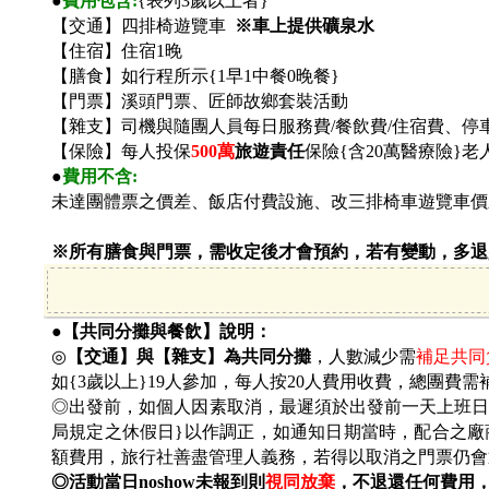
●
費用包含:
{表列3歲以上者}
【交通】四排椅遊覽車
※車上提供礦泉水
【住宿】住宿1晚
【膳食】如行程所示{1早1中餐0晚餐}
【門票】溪頭門票、匠師故鄉套裝活動
【雜支】司機與隨團人員每日服務費/餐飲費/住宿費、停
【保險】每人投保
500
萬
旅遊責任
保險{含20萬醫療險}
●
費用不含:
未達團體票之價差、飯店付費設施、改三排椅車遊覽車價
※所有膳食與門票，需收定後才會預約，若有變動，多退
●【共同分攤與餐飲】說明：
◎
【交通】與【雜支】為共同分攤
，人數減少需
補足共同負
如{3歲以上}19人參加，每人按20人費用收費，總團費需補
◎出發前，如個人因素取消，最遲須於出發前一天上班日之上班時
局規定之休假日}以作調正，如通知日期當時，配合之廠
額費用，旅行社善盡管理人義務，若得以取消之門票仍會
◎活動當日noshow未報到則
視同放棄
，不退還任何費用