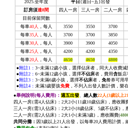
2025.全年度
平日
{週日~五}出發
訂房須
達8間
四人一房
三人一房
二人一房
目前保留間數
每車
40
人
，每人
3550
3550
3700
每車
35
人
，每人
3700
3700
3850
每車
30
人
，每人
3900
3900
4050
每車
25
人
，每人
4200
4200
4350
每車
20
人
，每人
4650
4650
4800
●
附註1：
3~未滿12歲小孩，選擇佔床者，同大人收費減
●
附註2：
6~未滿12歲小孩，選擇
不佔床
者，費用
含
飯店
●
附註3：
3~未滿6歲小孩，選擇
不佔床
者，
免
餐券可用
●
附註4：
未滿3歲嬰孩
免費
，不列入出發人數計價，樂
●
舉例說明{每人費用}：
週五出發
、
總人數
22
人{3歲以上2
四人一房{需4人佔床}：2大2小{11歲10歲佔床}，應收團費
三人一房{需3人佔床}：2大2小{8歲佔床、5歲不佔床}，
二人一房{需2人佔床}：2大1小{未滿3歲}，應收團費(
480
共同分攤：
因3歲以上21人出發，以每車20人費用計價，