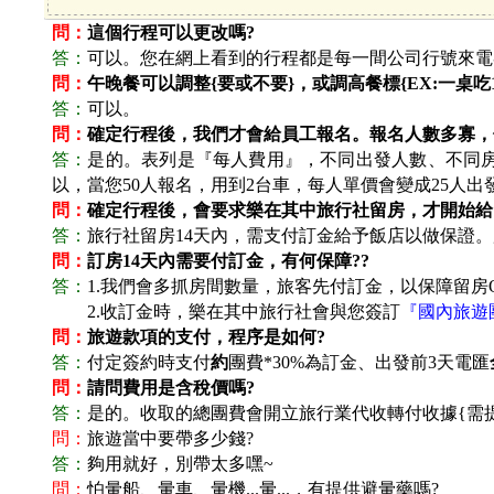
問：
這個行程可以更改嗎?
答：
可以。您在網上看到的行程都是每一間公司行號來電
問：
午晚餐可以調整{要或不要}，或調高餐標{EX:一桌吃10
答：
可以。
問：
確定行程後，我們才會給員工報名。報名人數多寡，
答：
是的。表列是『每人費用』，不同出發人數、不同房
以，當您50人報名，用到2台車，每人單價會變成25人出
問：
確定行程後，會要求樂在其中旅行社留房，才開始給
答：
旅行社留房14天內，需支付訂金給予飯店以做保證。
問：
訂房14天內需要付訂金，有何保障??
答：
1.
我們會多抓房間數量，旅客先付訂金，以保障留房O
答：
2.
收訂金時，樂在其中旅行社會與您簽訂
『國內旅遊
問：
旅遊款項的支付，程序是如何?
答：
付定簽約時支付
約
團費*30%為訂金、出發前3天電匯
問：
請問費用是含稅價嗎?
答：
是的。收取的總團費會開立旅行業代收轉付收據{需
問：
旅遊當中要帶多少錢?
答：
夠用就好，別帶太多嘿~
問：
怕暈船、暈車、暈機...暈...，有提供避暈藥嗎?