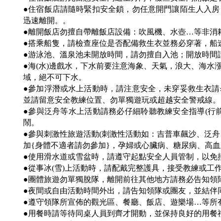
●住宿飯店請隨時緊扣安全鎖，勿任意開門讓陌生人入
迅速離開。。
●離開飯店勿擅自帶離飯店設備：吹風機、水壺…等非消
●搭乘船隻，請檢查座位是否配備救生衣並務必穿著，船
●游泳池、溫泉池未開放時間，請勿擅自入池；開放時間
●海(水)邊戲水，下水前要注意海象、天氣，浪大、海
域，絕不可下水。
●參加浮潛或水上活動時，請注意安全，未穿妥救生衣
並請留意安全教練位置、勿單獨遊玩或超越安全警戒線。
●參與泛舟等水上活動請務必仔細聆聽教練安全指導(行
鬧。
●參與刺激性旅遊活動(刺激性活動如：吉普車飆沙、泛
加{身體不適者請勿參加}，孕婦或心臟病、糖尿病、高
●使用滑水道或雪盆時，請遵守起點安全人員管制，以免
●從事冰(雪)上活動時，請配戴完整護具，接受教練或工
●團體旅遊勿單獨脫隊，離開前往其他地方請務必告知領
●夜間或自由活動時間外出，請告知領隊或團友，並結伴同
●遵守領隊所宣佈的觀光區、餐廳、飯店、遊樂場…等所
●用餐時請等待同桌人員到齊才開動，並保持良好的用餐