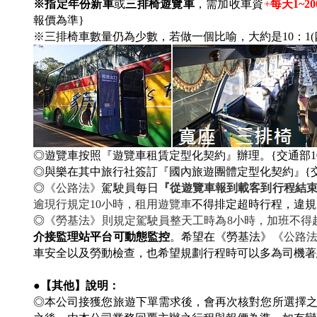
※指定年份新車
或
三排椅遊覽車
，需加收車資
+
每天1~2
報價為準}
※三排椅車數量仍為少數，若做一個比喻，大約是10：1(
◎遊覽車按照『遊覽車租賃定型化契約』辦理。{交通部104年
◎與樂在其中旅行社簽訂『國內旅遊團體定型化契約』{交通部10
◎
《公路法》
駕駛員每日
『從遊覽車報到載客到行程結
逾現行規定10小時，租用遊覽車
不得排定超時行程，違規
◎
《勞基法》則規定駕駛員整天工時為8小時，加班不得超
介接監理站平台可動態監控
。希望在《勞基法》
《公路
車安全以及勞動檢查，也希望規劃行程時可以多為司機著
●【其他】說明：
◎本公司接獲您旅遊下單需求後，會再次核對您所選擇