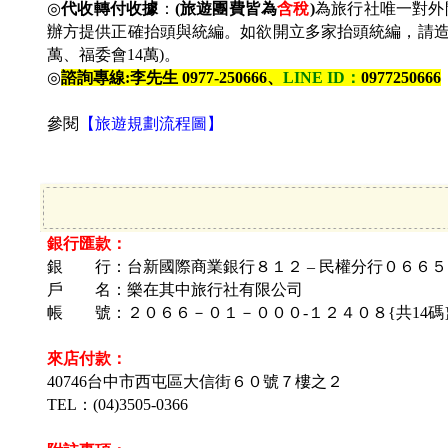
◎
代收轉付收據
：
(
旅遊團費皆為
含稅
)
為旅行社唯一對外
辦方提供正確抬頭與統編。如欲開立多家抬頭統編，請造冊&
萬、福委會14萬)。
◎
諮詢專線:李先生 0977-250666、
LINE ID
：
0977250666
參閱
【旅遊規劃流程圖】
銀行匯款：
銀 行：台新國際商業銀行８１２ – 民權分行０６６５
戶 名：
樂在其中旅行社有限公司
帳 號：
２０６６－０１－０００-１２４０８{共14碼
來店付款：
40746台中市西屯區大信街
６０號７樓之２
TEL：(04)3505-0366