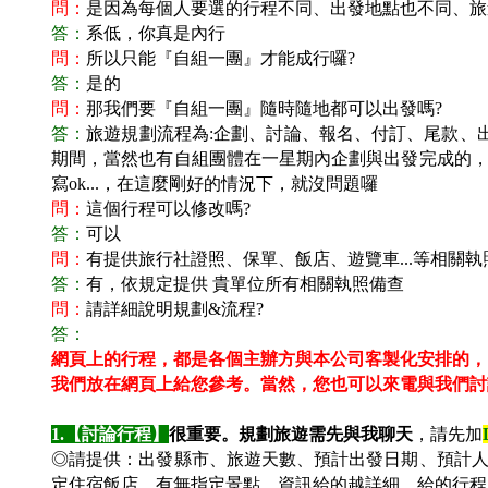
問：
是因為每個人要選的行程不同、出發地點也不同、旅
答：
系低，你真是內行
問：
所以只能『自組一團』才能成行囉?
答：
是的
問：
那我們要『自組一團』隨時隨地都可以出發嗎?
答：
旅遊規劃流程為:企劃、討論、報名、付訂、尾款、
期間，當然也有自組團體在一星期內企劃與出發完成的，這
寫ok...，在這麼剛好的情況下，就沒問題囉
問：
這個行程可以修改嗎?
答：
可以
問：
有提供旅行社證照、保單、飯店、遊覽車...等相關執
答：
有，依規定提供 貴單位所有相關執照備查
問：
請詳細說明規劃&流程?
答：
網頁上的行程，都是各個主辦方與本公司客製化安排的，
我們放在網頁上給您參考。
當然，您也可以來電與我們討
1.
【討論行程】
很重要。規劃旅遊需先與我聊天
，請先加
◎請提供：出發縣市、旅遊天數、預計出發日期、預計
定住宿飯店、有無指定景點，資訊給的越詳細，給的行程