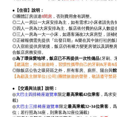
●【住宿】說明：
◎團體訂房須達
8
間房
，否則費用會有調整。
◎二人一房以一大床安排為主，如有需求2小床者請先告
◎四人一房為2大床安排為主，飯店依付費的佔床人數提
◎三人一房為一大一小床，如遇客滿改2大床房型，須補收+
◎
正確報價需先提供『出發日期』&樂在其中旅行社的飯
◎入宿前提供房號後，飯店仍有權力變更房號以及調整房型
合飯店房務安排。
◎
為了環保愛地球，飯店已不再提供一次性備品
{牙刷、
【建議您，外出旅遊時，習慣性攜帶自己的牙刷&牙膏&
◎除飯店公告之吸菸區之外，所有客房、廁所、陽台與
館
【為顧及主辦單位{公司}團體旅遊的聲譽，敬請遵守禁
● 【交通與法規】說明：
◎
大巴士四排椅座遊覽車
限定
最高乘載42位乘客
，爲求安
載}
◎
大巴士三排椅座遊覽車
限定
最高乘載32~34位乘客
，爲
位；若行照為34座，則乘客為32座位滿載
}