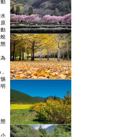
行動
涉水
，原
推動
已蛻
生態
程為
)，
恆惕
不明
生態
2小