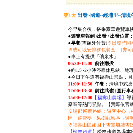
第1天
出發~國道~經埔里~清境午
今早集合後，搭乘豪華遊覽車快
●
遊覽車報到 /出發 / 出發位置
●
早餐
(需額外付費)
※
出發時間
※或可以安排麵包餐盒。{亦可
●車上有提供『礦泉水』
06:30~11:00
前往南投
●
約1.5~2小時停靠休息站、
●今日下午還有福壽山景點，且
11:00~11:50
午餐：
清境中式桌
12:00~13:30
前往武嶺 {直行車
15:00~17:00
【福壽山農場】
導
察區等熱門景點。【實際依官
※場部巡禮路線：遊客中心→
區→飛雪亭→果樹觀察區→遊客
※福壽山區如因下雪需加裝雪
【松林步道】
松林步道為場本