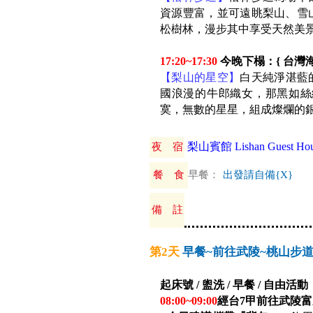
資源豐富，並可遠眺梨山、雪
松樹林，漫步其中享受天然美
17:20~17:30
今晚下榻：{ 台灣海
【梨山的星空】
白天純淨湛藍
國浪漫的牛郎織女，那黑如絲
寞，無數的星星，組成燦爛的
梨山賓館 Lishan Guest Hou
夜 宿
餐 食
早餐：
出發請自備{X}
備 註
第2天
早餐~前往武陵~桃山步道
起床號 / 盥洗 / 早餐 / 自由活動
08:00~09:00
經台7甲前往武陵