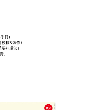
本手冊)
會校稿&製作}
重要的環節}
膏。