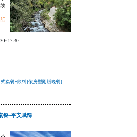
武陵
電話
0~17:30
中式桌餐+飲料{依房型附贈晚餐}
桌餐~平安賦歸
6公