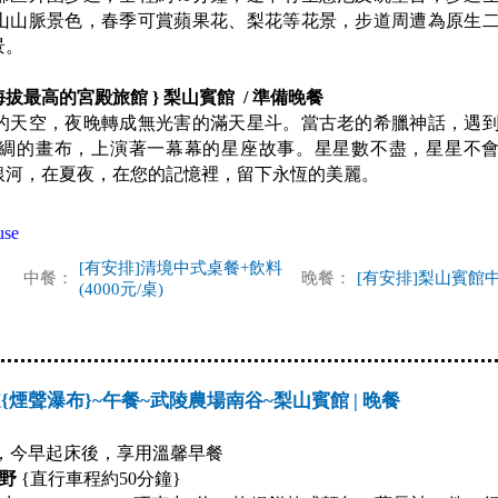
山山脈景色，春季可賞蘋果花、梨花等花景，步道周遭為原生
景。
拔最高的宮殿旅館 } 梨山賓館 / 準備晚餐
的天空，夜晚轉成無光害的滿天星斗。當古老的希臘神話，遇
綢的畫布，上演著一幕幕的星座故事。星星數不盡，星星不
銀河，在夏夜，在您的記憶裡，留下永恆的美麗。
se
[有安排]清境中式桌餐+飲料
中餐：
晚餐：
[有安排]梨山賓館
(4000元/桌)
{煙聲瀑布}~午餐~武陵農場南谷~梨山賓館 | 晚餐
，今早起床後，享用溫馨早餐
富野
{直行車程約50分鐘}