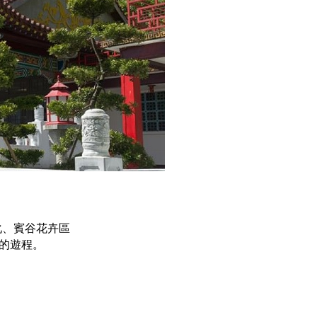
化、賓谷花卉區
質的遊程。