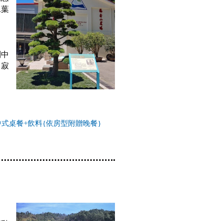
二葉
到中
會寂
中式桌餐+飲料{依房型附贈晚餐}