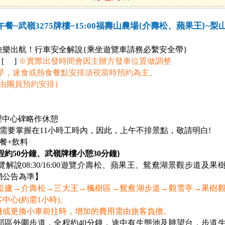
餐~武嶺3275牌樓~15:00福壽山農場{介壽松、蘋果王}~梨山
樂出航！行車安全解說{乘坐遊覽車請務必繫安全帶}
：
[ ]
※
實際出發時間會因主辦方發車位置做調整
早，速食或熱食餐點安排須視當時預約為主。
由團員預約安排}
地理中心碑略作休憩
需要掌握在11小時工時內，因此，上午不排景點，敬請明白!
餐+飲料
程約50分鐘、武嶺牌樓小憩30分鐘}
覽解說08:30/16:00遊覽介壽松、蘋果王、鴛鴦湖景觀步道及果
網公告為準】
松廬→介壽松→三大王→楓樹區→鴛鴦湖步道→觀雪亭→果樹
中心(約需1小時)。
鏈或更換小車前往時，增加的費用需由旅客負擔。
部區外圍步道，全程約40分鐘，途中有生態池及眺望台，步道