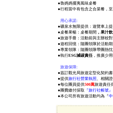
●魯媽媽擺夷風味桌餐
●
行程當中有包含之合菜餐，至
●
用心承諾:
●礦泉水無限提供：遊覽車上提
●桌餐果暢：桌餐期間
，果汁飲
●旅遊手冊：活動前與主辦校對旅
●遊程回憶：隨團領隊於活動期
●專業領隊：隨團領隊帶團熱忱
●執行
ESG減碳責任
，推廣少用
●
旅遊保障:
●簽訂觀光局旅遊定型化契約書
●提供
旅行社營業執照
、相關證
●每位團員提供
500萬
旅遊責任保
●團費繳付採取
『旅行社帳號』
●本公司所有旅遊活動均為『
中