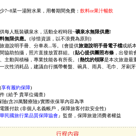
少7~8菜一湯附水果，用餐期間免費：
飲料or果汁暢飲
供每人瓶裝礦泉水，活動全程時段~
礦泉水無限供應!
料無限供應。
{珍惜資源，以不浪費為原則}
遊說明手冊、分車表...等。
{會提供
旅遊說明手冊電子檔
或紙
間協助拍攝，照片直接放置群組。{
貼心提供團照布條
，出發前
、主動與積極，專業技能各有所長。{
熱忱的領隊
是本次旅遊最
一次性消耗品，建議自行攜帶餐盤、碗具、雨具、毛巾、牙刷牙
(
享有履約保障
)
件 {給予 貴單位備查}
險(含20萬醫療險)/實際依保單內容為準
電匯付款 (非個人名義帳戶，保障旅客付款安全性)
華民國旅行業品質保障協會
』監督，保障旅遊消費者權益