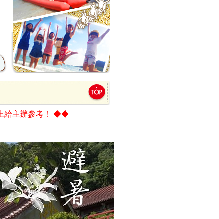
上給主辦參考
！ ◆◆