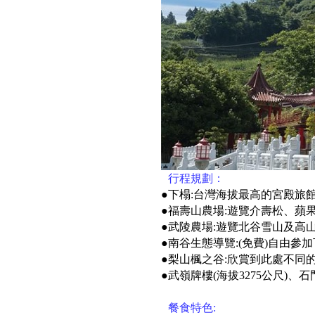
●
行程規劃：
●下榻:台灣海拔最高的宮殿旅館
●福壽山農場:遊覽介壽松、蘋
●武陵農場:遊覽北谷雪山及高
●南谷生態導覽:(免費)自由參加
●梨山楓之谷:欣賞到此處不同
●武嶺牌樓(海拔3275公尺)、
●
餐食特色: