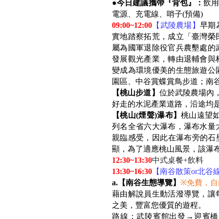
●
今日建議攜帶『背包』：
飲用
電源、充電線、哨子(預備)
09:00~12:00
【武陵農場】
早期
實地踏察拓荒，成立「臺灣榮
屬為國軍退除役官兵農墾處的
發展觀光產業，轉由退輔會與
變成為環境優美的生態旅遊公
園區、中谷賞蝶賞鳥步道；南
【桃山步道】
位於武陵農場內，
好走的水泥產業道路，沿途均
【桃山(煙聲)瀑布】
桃山遠望如
列名全省六大瀑布，瀑布水量
親臨感受，因此在瀑布旁的石
顯，為了適應桃山風景，該瀑
12:30~13:30
中式桌餐+飲料
13:30~16:30
【南谷散策or北谷
a.
【南谷生態導覽】
※免費，自
藉由解說員生動活潑導覽，讓
之美，豐富您優質的遊程。
路線：武陵賓館出發→迎賓橋