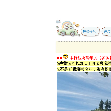
行程特色
行程
◆◆
本行程為當年度【客製
※
主辦人可以加ＬＩＮＥ與我
※
不是
給
散客
報名的，
沒有
提