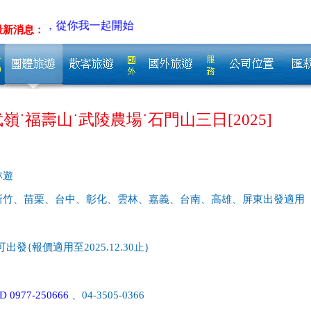
從你我一起開始
最新消息：
嶺˙福壽山˙武陵農場˙石門山三日[2025]
林遊
新竹、苗栗、台中、彰化、雲林、嘉義、台南、高雄、屏東出發適用
發{報價適用至2025.12.30止}
 0977-250666
、04-3505-0366