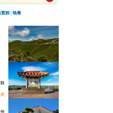
賓館 | 晚餐
樹觀
觀察
生態