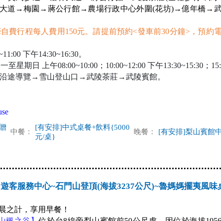
大道→梅園→蔣公行館→農場行政中心外圍(花坊)→億年橋→
※自費行程每人費用150元。請提前預約<發車前30分鐘>，預約
:00 下午14:30~16:30。
 上午08:00~10:00；10:00~12:00 下午13:30~15:30；15:3
→沿途導覽→雪山登山口→武陵茶莊→武陵賓館。
se
贈
[有安排]中式桌餐+飲料{5000
中餐：
晚餐：
[有安排]梨山賓館
元/桌}
遊客服務中心~石門山登頂(海拔3237公尺)~魯媽媽擺夷風味
晨之計，享用早餐！
山楓之谷】
位於台8線旁梨山賓館前50公尺處，因位於海拔195