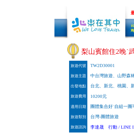
中 加我LINE
量身&客製旅遊~先聊聊吧!!
低碳旅行，
梨山賓館住2晚˙武
TW2D30001
旅遊代號
中台灣旅遊、山野森
旅遊主題
台北、新北、桃園、
出發地點
旅遊費用
10200元
團體集合好˙自組一團可出
適用日期
台灣-團體旅遊
旅遊類別
旅遊諮詢
李達晟 行動 / LINE ID