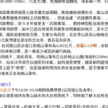
水1000~1500cc、巧克力2條、乾糧餅乾或麵包、薄長袖一件、
為因應東西橫貫公路宜蘭支線開闢，蔣故總統經國先生，跋山
民農墾服務所隸轄之武陵墾區」，而後改建「武陵榮民農場」
武陵墾區，於５８年後更名「武陵農場」。歷經轉型配合政府
林務局經營，如今已是自然保育與農業休閒兼顧的地方，至今
園。園區規劃相當完善，主要分為四谷，北谷雪山及高山植物
谷七家灣遺址原住民文化等、賓谷花卉區等。
自武陵山莊步道口至桃山瀑布為4,302公尺，
往返2-3小時
，全
是松林無日晒，是一條老少咸宜的健行路線。
同桃子，因此得名。而桃山瀑布正位於桃山山腰(海拔約2200m
大，站在涼亭就可以感受到水氣，如同感受煙聲，國策顧問趙
壁上題字"煙聲"。但是隨著時間消失和水道的衝擊，題字漸漸
布後來正名為桃山瀑布。
線健行】
由參加
下午14:30~16:30期間免費導覽{以現場公告為準}。
每位遊客徜徉在青山綠水的大自然懷抱下，同時能了解大自然
→賞鳥步道→松林大道→蔣公行館→武陵茶莊(全程步行，約