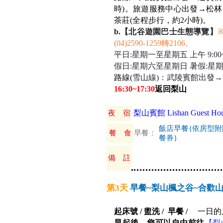
時)。旅遊服務中心出發→松林
茶莊(全程步行，約2小時)。
b.
【北谷遊園巴士生態導覽】
(04)2590-1259轉2106。
平日:星期一至星期五 上午 9:00~11
假日:星期六至星期日 暑假:星期一至星期日
路線(
雪山線)：武陵賓館出發
16:30~17:30
返回梨山
梨山賓館 Lishan Guest Hou
夜 宿
飯店早餐{依房型附
餐 食
早餐：
餐券}
備 註
第3天
早餐~梨山楓之谷~合歡山
起床號 / 盥洗 / 早餐 /
一日的
早起後，您可以自由前往
【梨