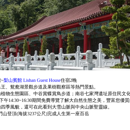
~
梨山賓館 Lishan Guest House
住宿2晚
果王、鴛鴦湖景觀步道及果樹觀察區等熱門景點。
山植物生態園區、中谷賞蝶賞鳥步道；南谷七家灣遺址原住民文
下午14:30~16:30期間免費導覽了解大自然生態之美，豐富您優
的四季風貌，還可在此看到大雪山脈與中央山脈聖靈線。
石門山登頂(海拔3237公尺)完成人生第一座百岳