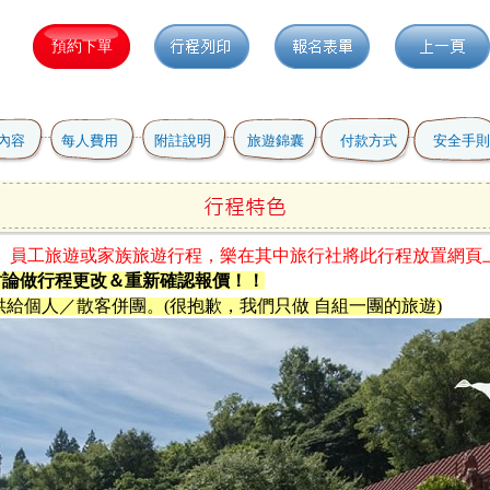
內容
每人費用
附註說明
旅遊錦囊
付款方式
安全手則
】員工旅遊或家族旅遊行程，樂在其中旅行社將此行程放置網頁
討論做行程更改＆重新確認報價！！
供給個人／散客併團。(很抱歉，我們只做 自組一團的旅遊)