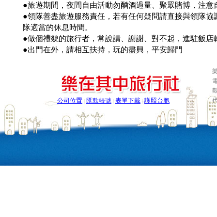
●旅遊期間，夜間自由活動勿酗酒過量、聚眾賭博，注意
●領隊善盡旅遊服務責任，若有任何疑問請直接與領隊協
隊適當的休息時間。
●做個禮貌的旅行者，常說請、謝謝、對不起，進駐飯店
●出門在外，請相互扶持，玩的盡興，平安歸門
樂
電
公司位置
匯款帳號
表單下載
護照台胞
|
|
|