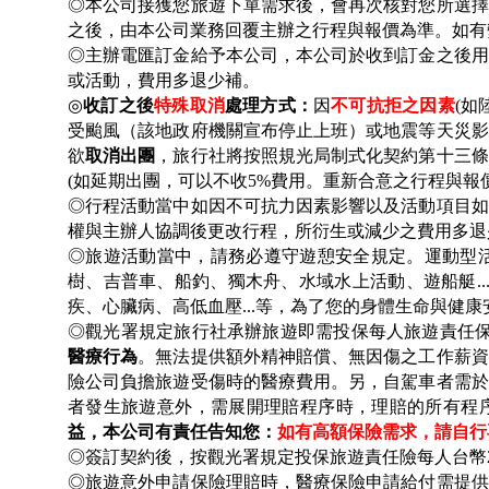
◎本公司接獲您旅遊下單需求後，會再次核對您所選擇
之後，由本公司業務回覆主辦之行程與報價為準。如有
◎主辦電匯訂金給予本公司，本公司於收到訂金之後用
或活動，費用多退少補。
◎
收訂之後
特殊取消
處理方式：
因
不可抗拒之因素
(
如
受颱風（該地政府機關宣布停止上班）或地震等天災影
欲
取消出團
，旅行社將按照規光局制式化契約第十三條
(如延期出團，可以不收5%費用。重新合意之行程與報
◎行程活動當中如因不可抗力因素影響以及活動項目如
權與主辦人協調後更改行程，所衍生或減少之費用多
◎旅遊活動當中，請務必遵守遊憩安全規定。運動型活
樹、吉普車、船釣、獨木舟、水域水上活動、遊船艇.
疾、心臟病、高低血壓...等，為了您的身體生命與健
◎觀光署規定旅行社承辦旅遊即需投保每人旅遊責任
醫療行為
。無法提供額外精神賠償、無因傷之工作薪資
險公司負擔旅遊受傷時的醫療費用。另，自駕車者需於
者發生旅遊意外，需展開理賠程序時，理賠的所有程
益，本公司有責任告知您：
如有高額保險需求，請自行
◎簽訂契約後，按觀光署規定投保旅遊責任險每人台幣2
◎旅遊意外申請保險理賠時，醫療保險申請給付需提供