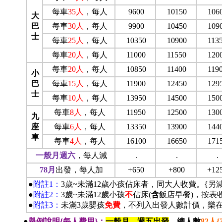
每車
35
人
，每人
9600
10150
106
大
巴
每車
30
人
，每人
9900
10450
109
士
每車
25
人
，每人
10350
10900
113
每車
20
人
，每人
11000
11550
120
每車
20
人
，每人
10850
11400
119
小
巴
每車
15
人
，每人
11900
12450
129
士
每車
10
人
，每人
13950
14500
150
每車
8
人
，每人
11950
12500
130
九
座
每車
6
人
，每人
13350
13900
144
車
每車
4
人
，每人
16100
16650
171
一般月週六
，每人減
.
.
.
78
月
出發，每人加
+650
+800
+12
●
附註1：
3歲~未滿12歲小孩佔床者，同大人收費。{另
●
附註2：
3歲~未滿12歲小孩
不
佔床(
含
飯店早餐)，按表
●
附註3：
未滿3歲嬰孩
免費
，不列入出發人數計價，樂
●
舉例說明{每人費用}：
一般月、週五出發
、
總人數
82
人{