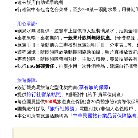
●遠來飯店自助式早晚餐
●
行程當中有包含之合菜餐，至少7~8菜一湯附水果，用餐期
●
用心承諾:
●礦泉水無限提供：遊覽車上提供每人瓶裝礦泉水，活動全程
●桌餐果暢：桌餐期間
，一般果汁飲料無限供應。
{珍惜資源
●旅遊手冊：活動前與主辦校對旅遊說明手冊、分車表...等。
●遊程回憶：隨團領隊於活動期間協助拍攝，照片直接放置群
●專業領隊：隨團領隊帶團熱忱、主動與積極，專業技能各有
●執行
ESG減碳責任
，推廣少用一次性消耗品，建議自行攜帶
●
旅遊保障:
享有履約保障
●簽訂觀光局旅遊定型化契約書(
)
旅行社營業執照
●提供
、相關證件 {給予 貴單位備查}
●每位團員提供
500萬
旅遊責任保險(含20萬醫療險)/實際依
『旅行社帳號』
●團費繳付採取
電匯付款 (非個人名義帳戶
中華民國旅行業品質保障協會
●本公司所有旅遊活動均為『