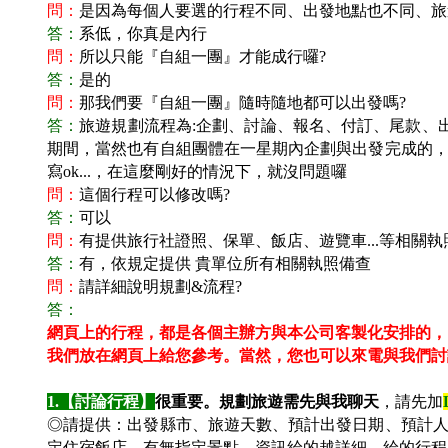
問：
是因為每個人要選的行程不同、出發地點也不同、旅
答：
系低，你真是內行
問：
所以只能『自組一團』才能成行囉?
答：
是的
問：
那我們要『自組一團』隨時隨地都可以出發嗎?
答：
旅遊規劃流程為:企劃、討論、報名、付訂、尾款、
期間，當然也有自組團體在一星期內企劃與出發完成的，這
寫ok...，在這麼剛好的情況下，就沒問題囉
問：
這個行程可以修改嗎?
答：
可以
問：
有提供旅行社證照、保單、飯店、遊覽車...等相關執
答：
有，依規定提供 貴單位所有相關執照備查
問：
請詳細說明規劃&流程?
答：
網頁上的行程，都是各個主辦方與本公司客製化安排的，
我們放在網頁上給您參考。
當然，您也可以來電與我們討
1.
【討論行程】
很重要。規劃旅遊需先與我聊天
，請先加
◎請提供：出發縣市、旅遊天數、預計出發日期、預計
定住宿飯店、有無指定景點，資訊給的越詳細，給的行程