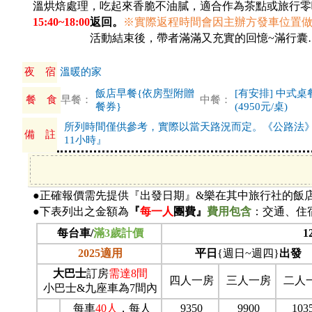
溫烘焙處理，吃起來香脆不油膩，適合作為茶點或旅行零
15:40~18:00
返回。
※
實際返程時間會因主辦方發車位置
16:30~18:30
活動結束後，帶者滿滿又充實的回憶~滿行囊
夜 宿
溫暖的家
飯店早餐{依房型附贈
[有安排] 中式
餐 食
早餐：
中餐：
餐券}
(4950元/桌)
所列時間僅供參考，實際以當天路況而定。《公路法
備 註
11小時』
●正確報價需先提供『出發日期』&樂在其中旅行社的飯
●下表列出之金額為
『
每一人
團費』
費用包含
：交通、住
每台車/
滿3歲計價
1
2025
適用
平日
{週日~週四}
出發
大巴士
訂房
需達8間
四人一房
三人一房
二人
小巴士&九座車為7間內
每車
40
人
，每人
9350
9900
103