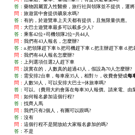
答：
藥物因屬置入性醫療，旅行社與領隊並不提供，運將可以
問：
旅遊當中會提供礦泉水嗎?
答：
有的，於遊覽車上天天都有提供，且無限量供應。
問：
大巴士遊覽車最多可以載多少人?
答：
乘客42位+司機領隊2位=共44人
問：
我們有43人報名，怎麼辦?
答：
a.
把領隊趕下車 b.把司機趕下車 c.把主辦趕下車 d.把
問：
我們有44人報名怎麼辦?
答：
上列選項任選2人趕下車
問：
說實在的，人數真的超過43人，假設為70人怎麼辦?
答：
需安排2台車，每車座35人，相對ㄉ，收費會變成
每
問：
人數50人，可以安排大巴士+休旅車嗎?
答：
可以。{費用大約會落在每車30人報價。請來電、由
問：
如何報名參加這個行程?
答：
找齊人馬
問：
我們只有2個人，有團可以跟嗎?
答：
沒有
問：
這個行程不是開放給大家報名參加的嗎?
答：
不是