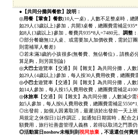
●【共同分攤與餐飲】說明：
◎
用餐【葷食】餐飲
(10人一桌)，人數不足整桌時，總
如29人{3歲以上}參加，共開3桌餐，總團費需補足935*
如8人{3歲以上}參加，餐費共935*8人=7480元。
調整：
◎部分餐廳無12人桌、或需要加人加價收費，需於訂團時
則需補單人餐差}
◎若未滿3歲的小孩很多(無餐費、無佔餐位)，請務
算足夠，則另當別論}
◎
大巴士
遊覽車【交通】與【雜支】為共同分攤，人數
如29人{4歲以上}參加，每人按30人費用收費，總團費需
◎
小巴士
遊覽車【交通】與【雜支】為共同分攤，人數
如14人參加，每人按15人費用收費，總團費需補足4100
◎
休旅車
【交通】與【雜支】為共同分攤，人數減少需
如5人參加，每人按6人費用收費，總團費需補足5550*
◎出發前，如個人因素取消，最遲須於出發前一天上班日之上班
局規定之休假日}以作調正，如通知日期當時，配合之
額費用，旅行社善盡管理人義務，若得以取消之門票仍
◎活動當日noshow未報到則
視同放棄
，不退還任何費