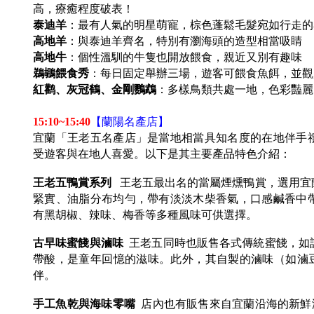
高，療癒程度破表！
泰迪羊
：最有人氣的明星萌寵，棕色蓬鬆毛髮宛如行走的
高地羊
：與泰迪羊齊名，特別有瀏海頭的造型相當吸睛
高地牛
：個性溫馴的牛隻也開放餵食，親近又別有趣味
鵜鶘餵食秀
：每日固定舉辦三場，遊客可餵食魚餌，並觀
紅鹳、灰冠鶴、金剛鸚鵡
：多樣鳥類共處一地，色彩豔麗
15:10~15:40
【蘭陽名產店】
宜蘭「王老五名產店」是當地相當具知名度的在地伴手
受遊客與在地人喜愛。以下是其主要產品特色介紹：
王老五鴨賞系列
王老五最出名的當屬煙燻鴨賞，選用宜
緊實、油脂分布均勻，帶有淡淡木柴香氣，口感鹹香中
有黑胡椒、辣味、梅香等多種風味可供選擇。
古早味蜜餞與滷味
王老五同時也販售各式傳統蜜餞，如
帶酸，是童年回憶的滋味。此外，其自製的滷味（如滷
伴。
手工魚乾與海味零嘴
店內也有販售來自宜蘭沿海的新鮮