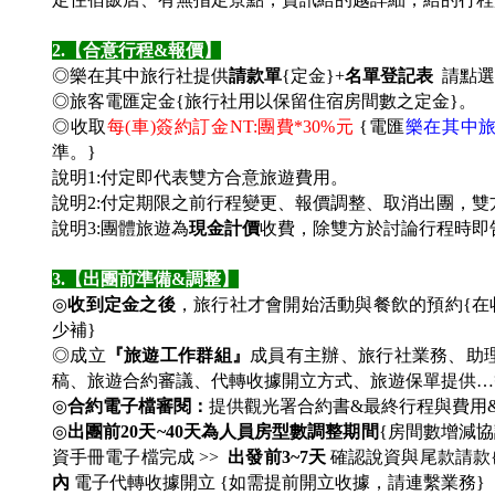
2.
【合意行程&報價】
◎樂在其中旅行社提供
請款單
{定金}+
名單登記表
請點選
◎旅客電匯定金{旅行社用以保留住宿房間數之定金}。
◎收取
每(車)簽約訂金NT:團費*30%元
{電匯
樂在其中
準。
}
說明1:付定即代表雙方合意旅遊費用。
說明2:付定期限之前行程變更、報價調整、取消出團，
說明3:團體旅遊為
現金計價
收費，除雙方於討論行程時即
3.
【出團前準備&調整】
◎
收到定金之後
，旅行社才會開始活動與餐飲的預約{
少補}
◎成立
『旅遊工作群組』
成員有主辦、旅行社業務、助
稿、旅遊合約審議、代轉收據開立方式、旅遊保單提供…
◎
合約電子檔審閱：
提供觀光署合約書&最終行程與費用
◎
出團前20天~40天為人員房型數調整期間
{房間數增減協
資手冊電子檔完成 >>
出發前3~7天
確認說資與尾款請款{
內
電子代轉收據開立 {如需提前開立收據，請連繫業務}