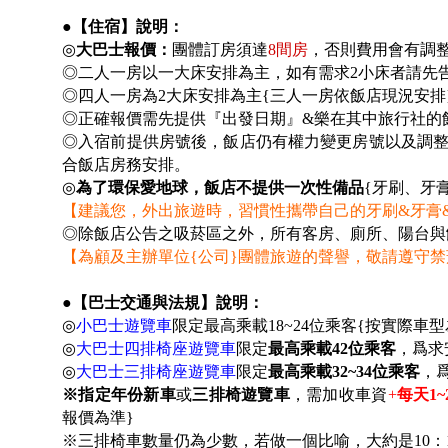
●【住宿】說明：
◎
大巴士報價：
團體訂房須達
8
間房
，否則費用會有調整
◎二人一房以一大床安排為主，如有需求2小床者請先
◎四人一房為2大床安排為主{三人一房依飯店現況安
◎
正確報價需先提供『出發日期』&樂在其中旅行社的
◎入宿前提供房號後，飯店仍有權力變更房號以及調整房
合飯店房務安排。
◎
為了環保愛地球，飯店不提供一次性備品
{牙刷、牙
【建議您，外出旅遊時，習慣性攜帶自己的牙刷&牙膏
◎除飯店公告之吸菸區之外，所有客房、廁所、陽台與
【為顧及主辦單位{公司}團體旅遊的聲譽，敬請遵守
●
【巴士交通與法規】說明：
◎
小巴士遊覽車
限定最高乘載18~24位乘客{按實際車
◎
大巴士四排椅座遊覽車
限定
最高乘載42位乘客
，爲求
◎
大巴士三排椅座遊覽車
限定
最高乘載32~34位乘客
，
※指定年份新車
或
三排椅遊覽車
，需加收車資
+
每天1~
報價為準}
※三排椅車數量仍為少數，若做一個比喻，大約是10：1