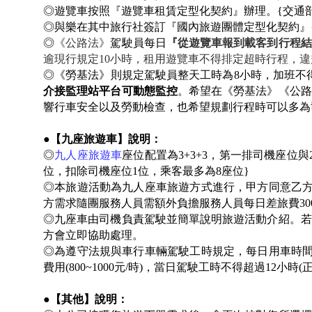
◎遊覽車按照『遊覽車租賃定型化契約』辦理。{交通部104
◎與樂在其中旅行社簽訂『國內旅遊團體定型化契約』{交通部
◎
《公路法》
駕駛員每日
『從遊覽車報到載客到行程結
逾現行規定10小時，租用遊覽車不得排定超時行程，違
◎
《勞基法》則規定駕駛員整天工時為8小時，加班不得
介接監理站平台可動態監控
。希望在《勞基法》《公路
響行車安全以及勞動檢查，也希望規劃行程時可以多為
●
【九座旅遊車】說明：
◎
九人座旅遊車
座位配置為3+3+3，第一排司機座位
位，扣除司機座位1位，乘客最多為8座位}
◎本旅遊活動為九人座車旅遊方式進行，甲方同意乙
方需求隨團服務人員需額外負擔服務人員每日差旅費3000
◎九座車由司機負責駕駛並簡單說明旅遊活動介紹。若
方會立即協助處理。
◎為遵守法規與車行車輛駕駛工時規定，每日用車時
費用(800~1000元/時)，當日駕駛工時不得超過12
●【其他】說明：