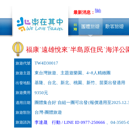
最新消息：
福康˙遠雄悅來˙半島原住民˙海洋公園˙
TW4D30017
旅遊代號
東台灣旅遊、主題遊樂園、4~8人精緻團
旅遊主題
基隆、台北、新北、桃園、新竹、苗栗出發適用
出發地點
旅遊費用
9350元
團體集合好˙自組一團可出發{報價適用至2025.12.3
適用日期
台灣-團體旅遊
旅遊類別
旅遊諮詢
李達晟 行動 / LINE ID 0977-250666
、04-3505-