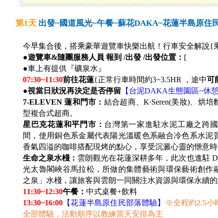
第1天
出發~國道風光~午餐~蘇花DAKA~花蓮半島原
今早集合後，搭乘豪華遊覽車快樂出航！行車安全解說{
●
遊覽車&隨團服務人員 報到 /出發 /出發位置：
[ 
●車上有提供『礦泉水』
07:30~11:30
前往花蓮
{正常行車時間約3~3.5HR ，途中
可
●視當日狀況再決定是否停留
【台泥DAKA生態園區~休
7-ELEVEN
蓮和門市：
結合超商、K∙Seren(美妝)
型複合式超商。
星巴克花蓮和平門市：
台灣第一家進駐水泥工廠之跨
間，使用銅色系金屬代表陽光溫暖色系融合冷色系水泥
香氣四溢的咖啡搭配現烤的點心，享受沉澱心靈的愜意時
生命之泉水棧：
雲朗觀光在花蓮深耕多年，此次也進駐 D
光太魯閣峽谷馬拉松，所做的集體藝術與環保藝術創作
之泉」水棧，讓旅客與雲朗一同關注水資源與環保永續的
11:30~12:30
午餐：
中式桌餐+飲料
13:30~16:00
【花蓮半島原住民部落體驗】
※全程約2.5
全部體驗，活動順序以教練當天安排為主