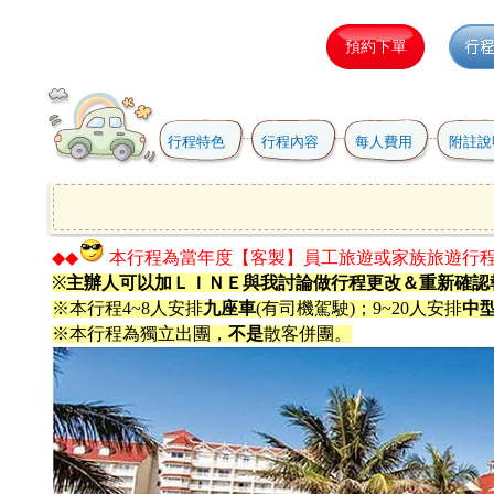
行程特色
行程內容
每人費用
附註說
◆◆
本行程為當年度【客製】員工旅遊或家族旅遊行
※
主辦人可以加ＬＩＮＥ與我討論做行程更改＆重新確認
※本行程4~8人安排
九座車
(有司機駕駛)；9~20人安排
中
※本行程為獨立出團，
不是
散客併團。