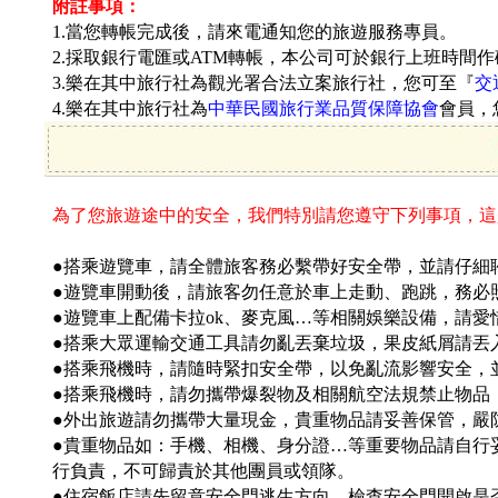
附註事項：
1.當您轉帳完成後，請來電通知您的旅遊服務專員。
2.採取銀行電匯或ATM轉帳，本公司可於銀行上班時間
3.樂在其中旅行社為觀光署合法立案旅行社，您可至『
交
4.樂在其中旅行社為
中華民國旅行業品質保障協會
會員，
為了您旅遊途中的安全，我們特別請您遵守下列事項，這
●搭乘遊覽車，請全體旅客務必繫帶好安全帶，並請仔細聆
●遊覽車開動後，請旅客勿任意於車上走動、跑跳，務必
●遊覽車上配備卡拉ok、麥克風…等相關娛樂設備，請
●搭乘大眾運輸交通工具請勿亂丟棄垃圾，果皮紙屑請丟
●搭乘飛機時，請隨時緊扣安全帶，以免亂流影響安全，
●搭乘飛機時，請勿攜帶爆裂物及相關航空法規禁止物品
●外出旅遊請勿攜帶大量現金，貴重物品請妥善保管，嚴
●貴重物品如：手機、相機、身分證…等重要物品請自行
行負責，不可歸責於其他團員或領隊。
●住宿飯店請先留意安全門逃生方向，檢查安全門開啟是