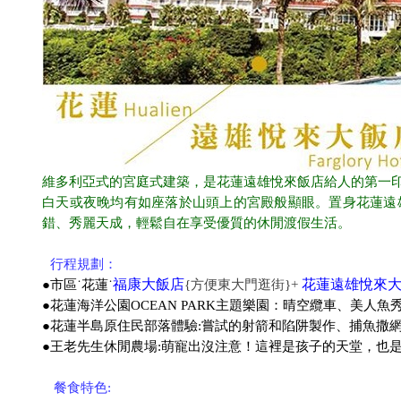
維多利亞式的宮庭式建築，是花蓮遠雄悅來飯店給人的第一
白天或夜晚均有如座落於山頭上的宮殿般顯眼。置身花蓮遠
錯、秀麗天成，輕鬆自在享受優質的休閒渡假生活。
●
行程規劃：
福康大飯店
花蓮遠雄悅來
●市區˙花蓮˙
{方便東大門逛街}+
●花蓮海洋公園OCEAN PARK主題樂園：晴空纜車、美人
●花蓮半島原住民部落體驗:嘗試的射箭和陷阱製作、捕魚撒
●王老先生休閒農場:萌寵出沒注意！這裡是孩子的天堂，也
●
餐食特色: