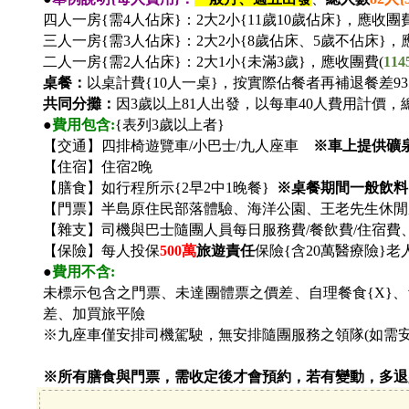
四人一房{需4人佔床}：2大2小{11歲10歲佔床}，應收團費
三人一房{需3人佔床}：2大2小{8歲佔床、5歲不佔床}，
二人一房{需2人佔床}：2大1小{未滿3歲}，應收團費(
114
桌餐：
以桌計費{10人一桌}，按實際佔餐者再補退餐差935
共同分攤：
因3歲以上81人出發，以每車40人費用計價，
●
費用包含:
{表列3歲以上者}
【交通】四排椅遊覽車/小巴士/九人座車
※車上提供礦
【住宿】住宿2晚
【膳食】如行程所示{2早2中1晚餐}
※桌餐期間一般飲料
【門票】半島原住民部落體驗、海洋公園、王老先生休閒農
【雜支】司機與巴士隨團人員每日服務費/餐飲費/住宿費
【保險】每人投保
500
萬
旅遊責任
保險{含20萬醫療險}
●
費用不含:
未標示包含之門票、未達團體票之價差、自理餐食{X}
差、加買旅平險
※九座車僅安排司機駕駛，無安排隨團服務之領隊(如需
※所有膳食與門票，需收定後才會預約，若有變動，多退