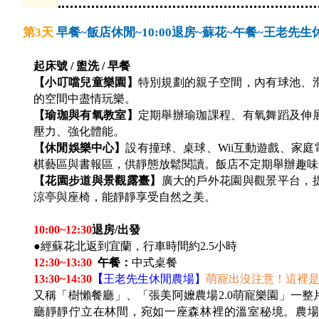
第3天
早餐~飯店休閒~10:00退房~蘇花~午餐~王老先
起床號 / 盥洗 / 早餐
【小叮噹兒童樂園】
特別規劃的親子空間，內有球池、
的空間中盡情玩樂。
【瑜珈與有氧教室】
定期舉辦瑜珈課程、有氧舞蹈及伸
壓力、強化體能。
【休閒娛樂中心】
設有撞球、桌球、Wii互動遊戲、家
棋藝區與書報區，供靜態放鬆閱讀。飯店不定期舉辦趣味
【花園步道與景觀露臺】
廣大的戶外花園與觀景平台，
涼亭與座椅，能靜靜享受自然之美。
10:00~12:30
退房/出發
●經蘇花北返到宜蘭，行車時間約2.5小時
12:30~13:30
午餐：
中式桌餐
13:30~14:30
【
王老先生休閒農場】
萌寵出沒注意！這裡
又稱「樹懶餐廳」、「張美阿嬤農場2.0萌寵樂園」一
廳靜靜佇立在林間，宛如一座森林裡的溫室秘境。農場