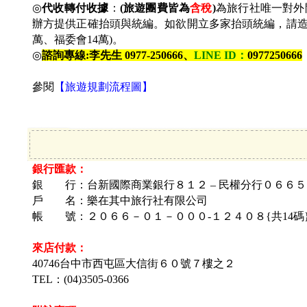
◎
代收轉付收據
：
(
旅遊團費皆為
含稅
)
為旅行社唯一對外
辦方提供正確抬頭與統編。如欲開立多家抬頭統編，請造冊&
萬、福委會14萬)。
◎
諮詢專線:李先生 0977-250666、
LINE ID
：
0977250666
參閱
【旅遊規劃流程圖】
銀行匯款：
銀 行：台新國際商業銀行８１２ – 民權分行０６６５
戶 名：
樂在其中旅行社有限公司
帳 號：
２０６６－０１－０００-１２４０８{共14碼
來店付款：
40746台中市西屯區大信街
６０號７樓之２
TEL：(04)3505-0366