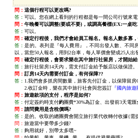
問：
這個行程可以更改嗎?
答：
可以。您在網上看到的行程都是每一間公司行號來電
問：
午晚餐可以調整{要或不要}，或調高餐標{EX:一桌吃10
答：
可以。
問：
確定行程後，我們才會給員工報名。報名人數多寡，
答：
是的。表列是『每人費用』，不同出發人數、不同房
以，當您50人報名，用到2台車，每人單價會變成25人出
問：
確定行程後，會要求樂在其中旅行社留房，才開始給
答：
旅行社留房14天內，需支付訂金給予飯店以做保證。
問：
訂房14天內需要付訂金，有何保障??
答：
1.
我們會多抓房間數量，旅客先付訂金，以保障留房O
答：
2.
收訂金時，樂在其中旅行社會與您簽訂
『國內旅遊
問：
旅遊款項的支付，程序是如何?
答：
付定簽約時支付
約
團費*30%為訂金、出發前3天電匯
問：
請問費用是含稅價嗎?
答：
是的。收取的總團費會開立旅行業代收轉付收據{需
問：
旅遊當中要帶多少錢?
答：
夠用就好，別帶太多嘿~
問：
怕暈船、暈車、暈機...暈...，有提供避暈藥嗎?