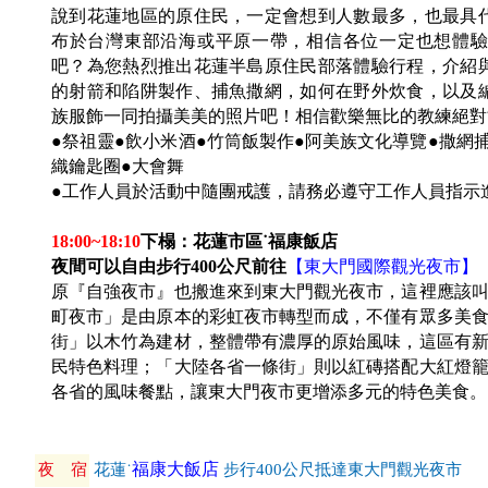
說到花蓮地區的原住民，一定會想到人數最多，也最具
布於台灣東部沿海或平原一帶，相信各位一定也想體驗
吧？為您熱烈推出花蓮半島原住民部落體驗行程，介紹
的射箭和陷阱製作、捕魚撒網，如何在野外炊食，以及
族服飾一同拍攝美美的照片吧！相信歡樂無比的教練絕對
●祭祖靈●飲小米酒●竹筒飯製作●阿美族文化導覽●撒網
織鑰匙圈●大會舞
●工作人員於活動中隨團戒護，請務必遵守工作人員指示
18:00~18:10
下榻：花蓮市區˙福康飯店
夜間可以自由步行400公尺前往
【東大門國際觀光夜市】
原『自強夜市』也搬進來到東大門觀光夜市，這裡應該
町夜市」是由原本的彩虹夜市轉型而成，不僅有眾多美
街」以木竹為建材，整體帶有濃厚的原始風味，這區有
民特色料理；「大陸各省一條街」則以紅磚搭配大紅燈
各省的風味餐點，讓東大門夜市更增添多元的特色美食。
福康大飯店
夜 宿
花蓮˙
步行400公尺抵達東大門觀光夜市