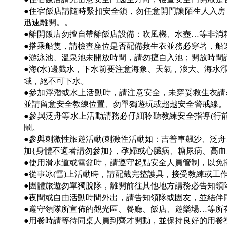
●住宿飯店請隨時緊扣安全鎖，勿任意開門讓陌生人入
迅速離開。。
●離開飯店勿擅自帶離飯店設備：吹風機、水壺…等非消
●搭乘船隻，請檢查座位是否配備救生衣並務必穿著，船
●游泳池、溫泉池未開放時間，請勿擅自入池；開放時間
●海(水)邊戲水，下水前要注意海象、天氣，浪大、海
域，絕不可下水。
●參加浮潛或水上活動時，請注意安全，未穿妥救生衣
並請留意安全教練位置、勿單獨遊玩或超越安全警戒線。
●參與泛舟等水上活動請務必仔細聆聽教練安全指導(行
鬧。
●參與刺激性旅遊活動(刺激性活動如：吉普車飆沙、泛
加{身體不適者請勿參加}，孕婦或心臟病、糖尿病、高
●使用滑水道或雪盆時，請遵守起點安全人員管制，以免
●從事冰(雪)上活動時，請配戴完整護具，接受教練或工
●團體旅遊勿單獨脫隊，離開前往其他地方請務必告知領
●夜間或自由活動時間外出，請告知領隊或團友，並結伴同
●遵守領隊所宣佈的觀光區、餐廳、飯店、遊樂場…等所
●用餐時請等待同桌人員到齊才開動，並保持良好的用餐