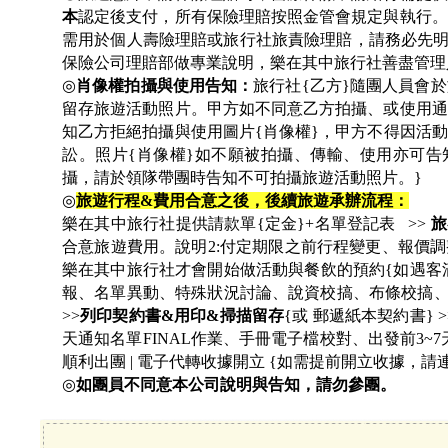
本
認定後支付，所有保險理賠按照金管會規定與執行。
需用於個人壽險理賠或旅行社旅責險理賠，請務必先
保險公司理賠部做專業說明，樂在其中旅行社善盡管理
◎
肖像權拍攝與使用告知：
旅行社{乙方}隨團人員會
留存旅遊活動照片。甲方如不同意乙方拍攝、或使用通
知乙方拒絕拍攝與使用圖片{肖像權}，甲方不得因活
訟。照片{肖像權}如不願被拍攝、傳輸、使用亦可告
攝，請於領隊帶團時告知不可拍攝旅遊活動照片。}
◎
旅遊行程&費用合意之後，後續旅遊承辦流程：
樂在其中旅行社提供請款單{定金}+名單登記表 >>
旅
合意旅遊費用。說明2:付定期限之前行程變更、報價調
樂在其中旅行社才會開始做活動與餐飲的預約{如遇客滿
報、名單異動、特殊狀況討論、說資校搞、布條校搞、合
>>
列印契約書&用印&掃描留存
{或 郵遞紙本契約書} 
天通知名單FINAL作業、手冊電子檔校對、出發前3~7
順利出團 | 電子代轉收據開立 {如需提前開立收據，請
◎
如團員不同意本公司說明與告知，請勿參團。