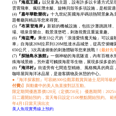
(3)
『海底王國』
以兒童為主題，設有許多以卡通方式呈
雲霄飛車、瘋狂潛水艇、旋轉貝殼等多項設施，是相當適
(4)
『嘉年華歡樂街』
十九世紀英國海岸碼頭熱鬧景象為
題餐廳與精品等您來尋寶。
(5)
『布萊登海岸』
新穎的機械設施，包括沙灘跳跳球
場、噴泉音樂台、觀景漢堡吧，刺激視覺且重返童趣。
(6)
『海盜灣』
乘坐33公尺的「浪漫愛情魔天輪」可以遠
車」自海拔20M拉昇到120M抵達水晶城堡，從高空俯
650公尺，3次高速俯衝的刺激體驗等您來挑戰！
{
最好先
(7)
『探險島水族館』
一個神秘的海底隧道，內有百種水
殊海域景緻，另外還可觸摸海星等生物，展現多採多姿的
(8)
『海洋村』
街道旁有七間造型精緻、風格獨具的商店
咖啡屋與海洋冰品屋，是遊客購物及休憩的中心。
●『海洋探索館』
可容納300位觀眾觀賞與迪士尼同等級的Li
付費)
】與動畫中的美人魚直接對話互動。
限定期間優惠票價120元（定價250元） 優惠期間：2025/4/
日二週開始預約，當天每日設定15:00整點開始預約。 範例：20
年4月1日當天演出次
美人魚現實秀線上預約