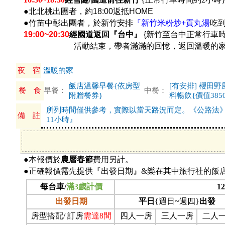
●北北桃出團者，約18:00返抵HOME
●竹苗中彰出團者，於新竹安排
『新竹米粉炒+貢丸湯
吃到
19:00~20:30
經國道返回『台中』
{新竹至台中正常行車時
活動結束，帶者滿滿的回憶，返回溫暖的家
夜 宿
溫暖的家
飯店溫馨早餐{依房型
[有安排] 櫻田
餐 食
早餐：
中餐：
附贈餐券}
料暢飲{價值3850
所列時間僅供參考，實際以當天路況而定。《公路法
備 註
11小時』
●本報價於
農曆春節
費用另計。
●正確報價需先提供『出發日期』&樂在其中旅行社的飯
每台車/
滿3歲計價
12
出發日期
平日
{
週日~週四}
出發
房型搭配/ 訂房
需達8間
四人一房
三人一房
二人