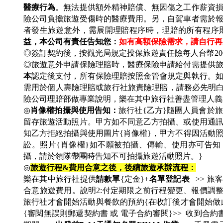
醫療行為
。無法提供額外精神賠償、無因傷之工作薪資
險公司負擔旅遊受傷時的醫療費用。另，自駕車者需於
者發生旅遊意外，需展開理賠程序時，理賠的所有程序
益，本公司有責任告知您：
如有高額保險需求，請自行再
◎簽訂契約後，按觀光局規定投保旅遊責任險每人台幣20
◎旅遊意外申請保險理賠時，醫療保險申請給付需提供
本
認定後支付，所有保險理賠按照金管會規定與執行。如
需用於個人壽險理賠或旅行社旅責險理賠，請務必先明
險公司理賠部做專業說明，樂在其中旅行社善盡管理人義
◎
肖像權拍攝與使用告知：
旅行社{乙方}隨團人員會於
留存旅遊活動照片。甲方如不同意乙方拍攝、或使用通
知乙方拒絕拍攝與使用圖片{肖像權}，甲方不得因活動
訟。照片{肖像權}如不願被拍攝、傳輸、使用亦可告知
攝，請於領隊帶團時告知不可拍攝旅遊活動照片。}
◎
旅遊行程&費用合意之後，後續旅遊承辦流程：
樂在其中旅行社提供
請款單
{定金}+
名單登記表
>> 旅
合意旅遊費用。說明2:付定期限之前行程變更、報價調整
旅行社才會開始活動與餐飲的預約{在收訂後才會開始做
{審閱無誤則郵遞契約書 或 電子合約審閱}>> 收到合約