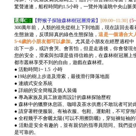
驚聲連連，船程時間約1.5小時，一覽外海遠眺中央山脈美
選擇C：
【野猴子探險森林樹冠層滑索】
[09:00~11:30]
{5
300
萬年前，人類的祖先從樹上下到地面，現在該回去看
生態旅遊，反璞歸真的綠色生態探險，
這是一個適合大
5~6歲的小朋友都可以參加
。尤其是小朋友在經歷過程中
出下一步，或許會哭、會害怕，但是走過後，你會發現
您的安全，滑索與扣環是值得信賴的，在森林樹冠層上
都市叢林享受不到的自由，遊戲在森林裡。
● 活動時間1~ 1.5 小時
●19站的樹上步道及滑索，最後滑行降落地面
● 連續式安全系統
● 詳細的安全簡報及個人裝備
● 專為家族及員工旅遊而設計的森林探險歷程
● 森林中的獵寮休息區、咖啡及茶水供應{不敢玩者可於
● 請穿著輕便服裝、有袖衣服、包鞋、運動鞋，不可穿
● 全程幾乎不會曬太陽{可以不用擦防曬}，穿短褲短袖
● 活動是安全有趣的，並有親切的指導員陪同。我們提
是可靠的。