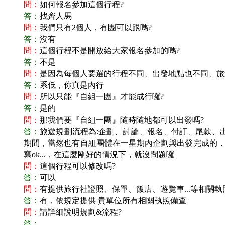
問：
如何報名參加這個行程?
答：
找齊人馬
問：
我們只有2個人，有團可以跟嗎?
答：
沒有
問：
這個行程不是開放給大家報名參加的嗎?
答：
不是
問：
是因為每個人要選的行程不同、出發地點也不同、旅
答：
系低，你真是內行
問：
所以只能『自組一團』才能成行囉?
答：
是的
問：
那我們要『自組一團』隨時隨地都可以出發嗎?
答：
旅遊規劃流程為:企劃、討論、報名、付訂、尾款、
期間，當然也有自組團體在一星期內企劃與出發完成的，這
寫ok...，在這麼剛好的情況下，就沒問題囉
問：
這個行程可以修改嗎?
答：
可以
問：
有提供旅行社證照、保單、飯店、遊覽車...等相關執
答：
有，依規定提供 貴單位所有相關執照備查
問：
請詳細說明規劃&流程?
答：