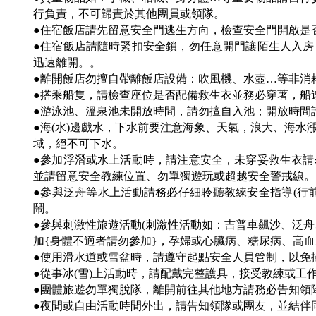
行負責，不可歸責於其他團員或領隊。
●住宿飯店請先留意安全門逃生方向，檢查安全門開啟是
●住宿飯店請隨時緊扣安全鎖，勿任意開門讓陌生人入
迅速離開。。
●離開飯店勿擅自帶離飯店設備：吹風機、水壺…等非消
●搭乘船隻，請檢查座位是否配備救生衣並務必穿著，船
●游泳池、溫泉池未開放時間，請勿擅自入池；開放時間
●海(水)邊戲水，下水前要注意海象、天氣，浪大、海
域，絕不可下水。
●參加浮潛或水上活動時，請注意安全，未穿妥救生衣
並請留意安全教練位置、勿單獨遊玩或超越安全警戒線。
●參與泛舟等水上活動請務必仔細聆聽教練安全指導(行
鬧。
●參與刺激性旅遊活動(刺激性活動如：吉普車飆沙、泛
加{身體不適者請勿參加}，孕婦或心臟病、糖尿病、高
●使用滑水道或雪盆時，請遵守起點安全人員管制，以免
●從事冰(雪)上活動時，請配戴完整護具，接受教練或工
●團體旅遊勿單獨脫隊，離開前往其他地方請務必告知領
●夜間或自由活動時間外出，請告知領隊或團友，並結伴同