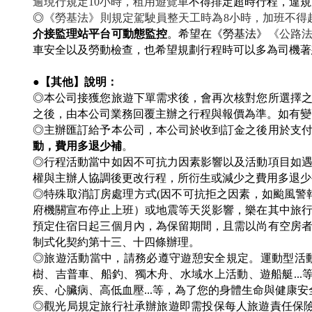
逾現行規定10小時，租用遊覽車
不得排定超時行程，違規
◎
《勞基法》則規定駕駛員整天工時為8小時，加班不得超
介接監理站平台可動態監控
。希望在《勞基法》
《公路
車安全以及勞動檢查，也希望規劃行程時可以多為司機著
●【其他】說明：
◎本公司接獲您旅遊下單需求後，會再次核對您所選擇
之後，由本公司業務回覆主辦之行程與報價為準。如有
◎主辦匯訂給予本公司，本公司於收到訂金之後用於支
動，費用多退少補
。
◎行程活動當中如因不可抗力因素影響以及活動項目如
權與主辦人協調後更改行程，所衍生或減少之費用多退
◎
特殊取消訂房處理方式(因不可抗拒之因素，如颱風警
府機關宣布停止上班）或地震等天災影響，樂在其中旅
預定住宿日起三個月內，為保留期間，且需以尚有空房
制式化契約第十三、十四條辦理。
◎旅遊活動當中，請務必遵守遊憩安全規定。運動型活動
樹、吉普車、船釣、獨木舟、水域水上活動、遊船艇..
疾、心臟病、高低血壓...等，為了您的身體生命與健康
◎觀光局規定旅行社承辦旅遊即需投保每人旅遊責任保