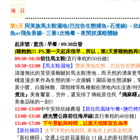
備 註
第2天
阿美族馬太鞍濕地{巴拉告生態捕魚+石煮鍋} ~ 
魚or飛魚香腸~ 三番2次晚餐 ~ 夜間抓溪蝦體驗
起床號 / 盥洗 / 早餐 / 09:30出發
[
睡飽飽!!! PS.第一天起床很早，所以，第2天要睡飽飽再出們
09:30~10:30
前往馬太鞍
[
直行車程約50分鐘]
10:30~12:00
【馬太鞍濕地】
豐富溼地生態，巴拉告生態
清澈無比的芙登溪蜿蜒於馬太鞍溼地，而天然的湧泉更
棧道漫步來作為生態的第一次接觸！園區做生態講解，
黃小鷺、白腹秧雞、環頸雉等鳥種都在溼地內出沒過!特
煮法』
美食饗宴，另外，還安排了傳統原住民
『搗麻糬
美食品味的一刻!!
12:00~13:00
中午安排欣綠農場
【原住民風味午餐+鹽巴烤
13:00~13:40
經光豐公路前往海岸線
[直行車程約40分鐘]
13:40~17:00
下午景點與時間，以當天領隊宣告為準
【新社梯田】
太平洋旁的海稻田, 東海岸上的黃金稻浪
『新社梯田』交通上位於花蓮縣台 11 線上的新社部落