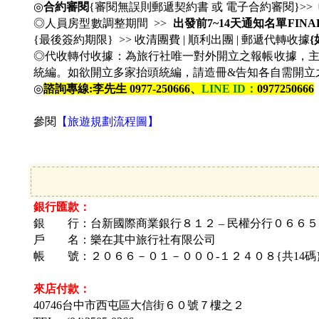
◎
合約審閱
{審閱無誤則郵遞契約書 或 電子合約審閱}>
◎人員房型數調整期間 >>
出發前7~14天通知名單FINA
{最後簽約期限} >> 收清團費 | 順利出團 | 郵遞代轉收據
◎代收轉付收據：為旅行社唯一對外開立之報帳收據，
統編。如欲開立多家抬頭統編，請造冊&告知各自需開立之金
◎
諮詢專線:李先生 0977-250666、
LINE ID
：
0977250666
參閱
【旅遊規劃流程圖】
銀行匯款：
銀 行：台新國際商業銀行８１２ – 民權分行０６６５
戶 名：
樂在其中旅行社有限公司
帳 號：
２０６６－０１－０００-１２４０８{共14碼
來店付款：
40746台中市西屯區大信街
６０號７樓之２