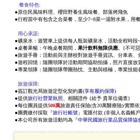
●
餐食特色:
●原住民風味料理、櫻田野養生風味餐、部落烤飛魚
●
行程當中有包含之合菜餐，至少7~8菜一湯附水果，用
●
用心承諾:
●礦泉水：遊覽車上提供每人瓶裝礦泉水，活動全程時段
●桌餐果暢：午晚桌餐期間，
果汁飲料無限供應
。
{不可
●旅遊手冊：活動前與主辦校對旅遊手冊資訊、分車表、分房
●遊程回憶：隨團領隊於活動期間協助拍攝，照片直接放
●專業領隊：隨團領隊帶團熱忱、主動與積極，專業技能
●
旅遊保障:
●簽訂觀光局旅遊定型化契約書(
享有履約保障
)
●提供
旅行社營業執照
、相關證件 {給予 貴單位備查}
●每位團員提供
500萬
旅遊責任保險(含20萬醫療險)/實際
●團費繳付採取
『旅行社帳號』
電匯付款 (非個人名義帳
●本公司所有旅遊活動均為『
中華民國旅行業品質保障協