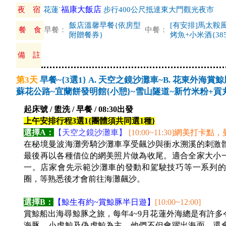
福康大飯店
夜 宿
花蓮˙
步行400公尺抵達東大門觀光夜市
飯店溫馨早餐{依房型
[有安排]馬太鞍
餐 食
早餐：
中餐：
附贈餐券}
烤魚+小米酒{385
備 註
第3天
早餐~{3選1} A. 天空之鏡沙灘車~B. 花東外
蘇花公路~宜蘭餅發明館{小憩}~雪山隧道~新竹米粉+貢丸
起床號 / 盥洗 / 早餐 / 08:30出發
上午安排行程3選1{團體須共同選1種}
選擇A：
【天空之鏡沙灘車】
[10:00~11:30]
網美打卡點，
在秘境曼波海灘旁騎沙灘車享受飆沙與衝水溯溪的刺激
最後再以各種借位的網美照片做為收尾。適合全家大小
一。店家會先示範沙灘車的發動和駕駛技巧等一系列的
圈，等熟悉後才會前往海灘飆沙。
選擇B：
【鯨生有約~賞鯨豚半日遊】
[10:00~12:00]
賞鯨船出海尋鯨豚之旅，每年4~9月花蓮外海總是有許
海豚、小虎鯨及偽虎鯨為主，他們不但會躍出海面，還