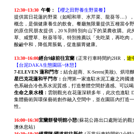
12:30~13:30
午餐：
【櫻之田野養生野菜餐】
提供當日花蓮的野菜（如昭和草、水芹菜、龍葵等…）
概念，是個健康養生的飲食。餐廳無限量提供五種當令野
的原住民朋友提供，20％則特別向山下的菜農收購。
草、咸豐草、秋葵等等。特別推薦以「先吃菜，再吃肉
酸鹼中和，降低胃脹氣，促進腸胃健康。
13:30~16:00
經台9線前往宜蘭
{正常行車時間約2HR ，
途
【台泥DAKA生態園區~休憩】
7-ELEVEN
蓮和門市：
結合超商、K∙Seren(美妝)
星巴克花蓮和平門市：
台灣第一家進駐水泥工廠之跨國
色系融合冷色系水泥質感，打造整體空間舒適感。可以喝
生命之泉水棧：
雲朗觀光在花蓮深耕多年，此次也進駐 D
集體藝術與環保藝術創作融入空間中，並在園區內打造
性。
16:00~16:30
宜蘭餅發明館小憩
{
蘇花公路出口處附近的觀
澳休息站}
16:30~18:30
經雪隧/國道前往新竹
{正常行車時間約2小時