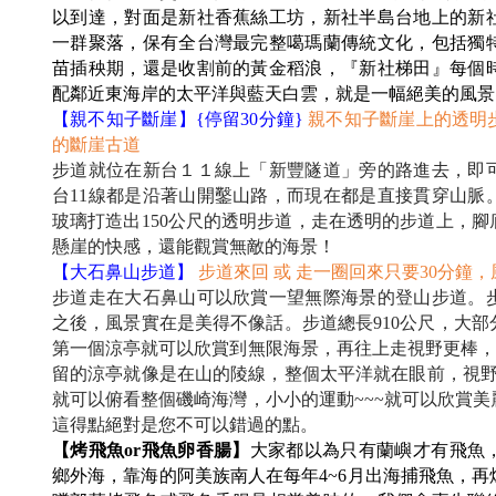
以到達，對面是新社香蕉絲工坊，新社半島台地上的新
一群聚落，保有全台灣最完整噶瑪蘭傳統文化，包括獨
苗插秧期，還是收割前的黃金稻浪，『新社梯田』每個
配鄰近東海岸的太平洋與藍天白雲，就是一幅絕美的風景
【親不知子斷崖】{停留30分鐘}
親不知子斷崖上的透明
的斷崖古道
步道就位在新台１１線上「新豐隧道」旁的路進去，即可
台11線都是沿著山開鑿山路，而現在都是直接貫穿山脈
玻璃打造出150公尺的透明步道，走在透明的步道上，
懸崖的快感，還能觀賞無敵的海景！
【大石鼻山步道】
步道來回 或 走一圈回來只要30分鐘，
步道走在大石鼻山可以欣賞一望無際海景的登山步道。
之後，風景實在是美得不像話。步道總長910公尺，大
第一個涼亭就可以欣賞到無限海景，再往上走視野更棒，
留的涼亭就像是在山的陵線，整個太平洋就在眼前，視野
就可以俯看整個磯崎海灣，小小的運動~~~就可以欣賞
這得點絕對是您不可以錯過的點。
【烤飛魚or飛魚卵香腸】
大
家都以為只有蘭嶼才有飛魚
鄉外海，靠海的阿美族南人在每年4~6月出海捕飛魚，