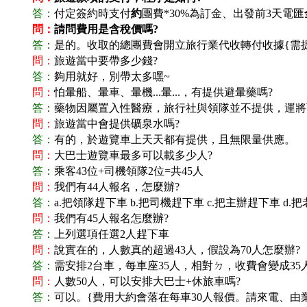
答：
付定簽約時支付
約
團費*30%為訂金、出發前3天電匯
問：
請問費用是含稅價嗎?
答：
是的。收取的總團費會開立旅行業代收轉付收據{需
問：
旅遊當中要帶多少錢?
答：
夠用就好，別帶太多嘿~
問：
怕暈船、暈車、暈機...暈...，有提供避暈藥嗎?
答：
藥物因屬置入性醫療，旅行社與領隊並不提供，運將可以
問：
旅遊當中會提供礦泉水嗎?
答：
有的，於遊覽車上天天都有提供，且無限量供應。
問：
大巴士遊覽車最多可以載多少人?
答：
乘客43位+司機領隊2位=共45人
問：
我們有44人報名，怎麼辦?
答：
a.
把領隊趕下車 b.把司機趕下車 c.把主辦趕下車 d.把
問：
我們有45人報名怎麼辦?
答：
上列選項任選2人趕下車
問：
說實在的，人數真的超過43人，假設為70人怎麼辦?
答：
需安排2台車，每車座35人，相對ㄉ，收費會變成
問：
人數50人，可以安排大巴士+休旅車嗎?
答：
可以。{費用大約會落在每車30人報價。請來電、由