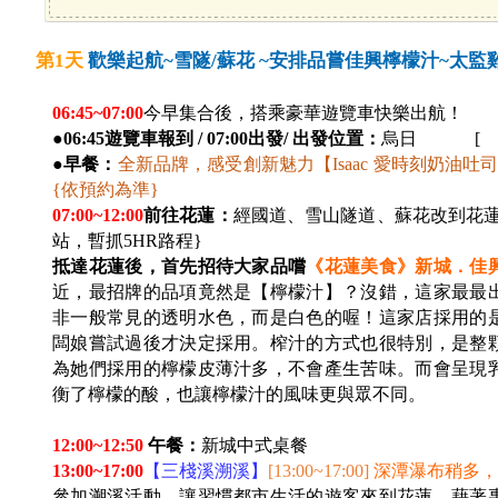
第1天
歡樂起航~雪隧/蘇花 ~安排品嘗佳興檸檬汁~太
06:45~07:00
今早集合後，搭乘豪華遊覽車快樂出航！
●
06:45遊覽車報到 / 07:00出發/ 出發位置：
烏日 [ 
●
早餐：
全新品牌，感受創新魅力【Isaac 愛時刻奶油
{依預約為準}
07:00~12:00
前往花蓮：
經國道、雪山隧道、蘇花改到花蓮
站，暫抓5HR路程}
抵達花蓮後，首先招待大家品嚐
《花蓮美食》新城．佳
近，最招牌的品項竟然是【檸檬汁】？沒錯，這家最最
非一般常見的透明水色，而是白色的喔！這家店採用的
闆娘嘗試過後才決定採用。榨汁的方式也很特別，是整
為她們採用的檸檬皮薄汁多，不會產生苦味。而會呈現
衡了檸檬的酸，也讓檸檬汁的風味更與眾不同。
12:00~12:50
午餐：
新城中式桌餐
13:00~17:00
【三棧溪溯溪】
[13:00~17:00]
深潭瀑布稍多
參加溯溪活動，讓習慣都市生活的遊客來到花蓮，藉著