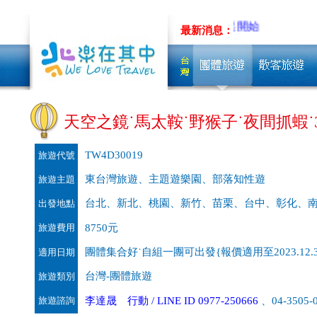
最新消息：
天空之鏡˙馬太鞍˙野猴子˙夜間抓蝦˙
TW4D30019
旅遊代號
東台灣旅遊、主題遊樂園、部落知性遊
旅遊主題
台北、新北、桃園、新竹、苗栗、台中、彰化、
出發地點
旅遊費用
8750元
團體集合好˙自組一團可出發{報價適用至2023.12.3
適用日期
台灣-團體旅遊
旅遊類別
旅遊諮詢
李達晟 行動 / LINE ID 0977-250666
、04-3505-