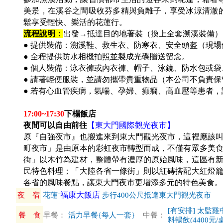
美景，在溪谷之間吸收芬多精與負離子，享受冰涼清澈
鬆享受輕快、樂活的花蓮行。
流程說明：
出發→抵達目的地著裝（換上全套溯溪裝備）
● 提供裝備：溯溪鞋、救生衣、防寒衣、安全頭盔（現
● 全程提供防水相機拍照並製成光碟贈送留念。
● 個人裝備：泳衣褲或內衣褲、帽子、泳鏡、防水包
● 請著輕便服裝，並請勿攜帶貴重物品（本公司不負責保
● 若有心血管疾病，氣喘、孕婦、癲癇、高血壓等患者，
17:00~17:30
下榻飯店
夜間可以自由前往
【東大門國際觀光夜市】
原『自強夜市』也搬進來到東大門觀光夜市，這裡應該
町夜市」是由原本的彩虹夜市轉型而成，不僅有眾多美
街」以木竹為建材，整體帶有濃厚的原始風味，這區有
民特色料理；「大陸各省一條街」則以紅磚搭配大紅燈
各省的風味餐點，讓東大門夜市更增添多元的特色美食
福康大飯店
夜 宿
花蓮˙
步行400公尺抵達東大門觀光夜市
[有安排] 太監
餐 食
早餐：
活力早餐{每人一套}
中餐：
料暢飲(4400元/桌