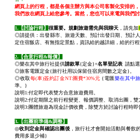
網頁上的行程，都是各個主辦方與本公司客製化安排的，
我們放在網頁上給您參考。
當然，您也可以來電與我們討
1.
【討論行程】
很重要。規劃旅遊需先與我聊天
，請先加
◎請提供：出發縣市、旅遊天數、預計出發日期、預計
定住宿飯店、有無指定景點，資訊給的越詳細，給的行程
2.
【合意行程&報價】
◎樂在其中旅行社提供
請款單
{定金}+
名單登記表
請點選
◎旅客電匯定金{旅行社用以保留住宿房間數之定金}。
◎收取
每(車)簽約訂金NT:團費*30%元
{電匯
樂在其中
準。
}
說明1:付定即代表雙方合意旅遊費用。
說明2:付定期限之前行程變更、報價調整、取消出團，
說明3:團體旅遊為
現金計價
收費，除雙方於討論行程時即
3.
【出團前準備&調整】
◎
收到定金與確認出團後
，旅行社才會開始活動與餐飲
費用多退少補}