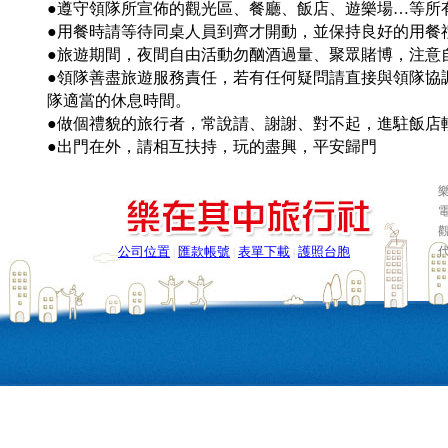
●遵守領隊所宣佈的觀光區、餐廳、飯店、遊樂場…等所
●用餐時請等待同桌人員到齊才開動，並保持良好的用餐
●旅遊期間，夜間自由活動勿酗酒過量、聚眾賭博，注意
●領隊善盡旅遊服務責任，若有任何疑問請直接與領隊協
隊適當的休息時間。
●做個禮貌的旅行者，常說請、謝謝、對不起，進駐飯店
●出門在外，請相互扶持，玩的盡興，平安歸門
樂
電
公司位置
匯款帳號
表單下載
護照台胞
|
|
|