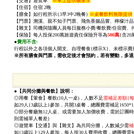
【交通】遊覽車
※車上提供礦泉水
【住宿】住宿 2晚
【膳食】如行程所示{3早3中2晚餐}
※桌餐飲料無限提供
【門票】溯溪、親不知子門票、飛魚香腸品嘗、檸檬汁品嘗
【雜支】司機與隨團人員每日服務小費/餐飲費/住宿費、
【保險】每人投保200萬旅遊責任保險升等為
500
萬
{
含20
●
費用不含:
行程以外之各項個人開支、自理餐食{標示X}、未標示費
※所有膳食與門票，需收定後才會預約，若有變動，多退
●【共同分攤與餐飲】說明：
◎用餐【葷食】餐飲(10人一桌)，人數不足
需補足差額{每
如29人{3歲以上}參加，共開3桌餐，總團費需補足1650*
◎部分餐廳無12人桌、或需要加人加價收費，需於訂團時討
則需補單人餐差}
◎遊覽車【交通】與【雜支】為共同分攤，人數減少需
補
如{3歲以上}29人參加，每人按30人費用收費，總團費需補