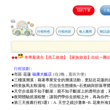
行程特色
行程內容
每人費用
附註說
◆◆
本專案適合
【員工旅遊】【家族旅遊】自組一團
●
行程規劃：
●市區˙花蓮˙
福康大飯店
{住2晚，逛街方便}
●三棧溪溯溪：藉著專業安全的溯溪活動，更貼近花蓮的
●阿美族馬太鞍濕地：巴拉告生態捕魚+石煮鍋與部落導
●
天空步道親不知子斷崖：親不知子斷崖上的透明步道，
●
夜間體驗抓溪蝦蟹：讓我們帶你去抓蝦之外，再為你們
●第三天推薦行程3選1：A. 天空之鏡沙灘車~B. 花東外