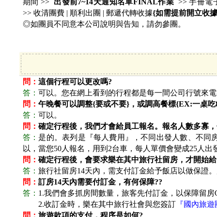
期間 >>
出發前7~14天通知名單FINAL作業
>> 手冊電
>> 收清團費 | 順利出團 | 郵遞代轉收據
{如需提前開立收據
◎如團員不同意本公司說明與告知，請勿參團。
問：
這個行程可以更改嗎?
答：
可以。您在網上看到的行程都是每一間公司行號來電
問：
午晚餐可以調整{要或不要}，或調高餐標{EX:一桌吃80
答：
可以。
問：
確定行程後，我們才會給員工報名。報名人數多寡，
答：
是的。表列是『每人費用』，不同出發人數、不同房
以，當您50人報名，用到2台車，每人單價會變成25人出
問：
確定行程後，會要求樂在其中旅行社留房，才開始給
答：
旅行社留房14天內，需支付訂金給予飯店以做保證。
問：
訂房14天內需要付訂金，有何保障??
答：
1.
我們會多抓房間數量，旅客先付訂金，以保障留房O
答：
2.
收訂金時，樂在其中旅行社會與您簽訂
『國內旅遊
問：
旅遊款項的支付，程序是如何?