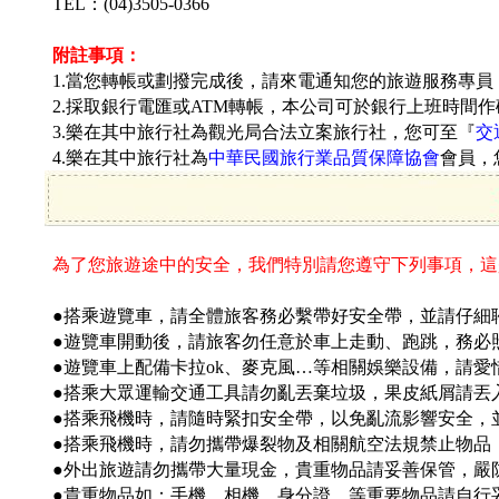
TEL：(04)3505-0366
附註事項：
1.當您轉帳或劃撥完成後，請來電通知您的旅遊服務專
2.採取銀行電匯或ATM轉帳，本公司可於銀行上班時間
3.樂在其中旅行社為觀光局合法立案旅行社，您可至『
交
4.樂在其中旅行社為
中華民國旅行業品質保障協會
會員，
為了您旅遊途中的安全，我們特別請您遵守下列事項，這
●搭乘遊覽車，請全體旅客務必繫帶好安全帶，並請仔細聆
●遊覽車開動後，請旅客勿任意於車上走動、跑跳，務必
●遊覽車上配備卡拉ok、麥克風…等相關娛樂設備，請
●搭乘大眾運輸交通工具請勿亂丟棄垃圾，果皮紙屑請丟
●搭乘飛機時，請隨時緊扣安全帶，以免亂流影響安全，
●搭乘飛機時，請勿攜帶爆裂物及相關航空法規禁止物品
●外出旅遊請勿攜帶大量現金，貴重物品請妥善保管，嚴
●貴重物品如：手機、相機、身分證…等重要物品請自行