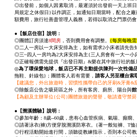
◎出發前，如個人因素取消，最遲須於出發前一天上班日之上班時
局規定之休假日}以作調正，如通知日期當時，配合之廠
額費用，旅行社善盡管理人義務，若得以取消之門票仍會
●【飯店住宿】說明：
◎團體訂房須達
8
間房
，否則費用會有調整。
{
每房每晚需加
◎二人一房以一大床安排為主，如有需求2小床者請先告
◎三~四人一房均為2大床安排為主{三人房會有一大一小
◎
正確報價需先提供『出發日期』&樂在其中旅行社的飯
◎
為了環保愛地球，飯店已不再主動提供陳列一次性備
拖鞋、針線包}；團體客人若有需要，
請客人另至櫃台索
【建議您，外出旅遊時，習慣性攜帶自己的牙刷&牙膏&
◎除飯店公告之吸菸區之外，所有客房、廁所、陽台與
館
【為顧及主辦單位{公司}團體旅遊的聲譽，敬請遵守禁
●【溯溪體驗】說明：
◎參加年齡：8歲--60歲，患有心血管疾病、氣喘、癲癇
◎請著泳衣(褲)方便穿脫溯溪防寒衣。{著一般短褲、T恤
◎行程活動開始進行間，須聽從教練指示，否則本公司教