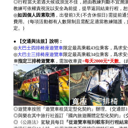
◎行程當天若遇天候或浪況不佳，經由教練判斷不宜溯溪
教練可依權責視況以安全為前提，提早返回結束行程，恕
◎
如因個人因素取消
，出發前3天{不含休假日}需提前
費用。{每項活動都有人數限制且需配足適當教練隨護
定。}
● 【交通與法規】說明：
◎
大巴士四排椅座遊覽車
限定最高乘載43位乘客
，爲求安
◎
大巴士三排椅座遊覽車
限定最高乘載34位乘客
，爲求安
※指定三排椅遊覽車
，需加收車資
+
每天2000元*天數
。{
◎遊覽車按照『遊覽車租賃定型化契約』辦理。{交通部104年
◎與樂在其中旅行社簽訂『國內旅遊團體定型化契約』{交通部10
◎
《公路法》
駕駛員每日
『從遊覽車報到載客到行程結