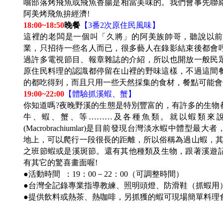
嚐部落烤飛魚或飛魚香腸是相當美味的。我們會事先聯
阿美烤飛魚拚經濟!
18:00~18:50
晚餐
【3番2次原住民風味】
這裡的老闆是一個叫「久將」的阿美族帥哥，聽說以前
業，只招待一些名人而已，很多藝人在錄影結束後都會
過許多電視節目、報章雜誌的介紹，所以也開放一般民
原住民料理的認識都停留在山裡的野味這樣，不過這間
的都吃得到，而且只用一些天然採集的食材，餐點可能會
19:00~22:00
【體驗抓溪蝦、蟹】
你知道嗎?夜晚野溪的生態是特別豐富的，有許多的生物
牛、蝦、蟹、等………及各種魚類。就以蝦類來說
(
Macrobrachiumlar
)
是目前發現台灣淡水蝦中體型最大者
地上，可以爬行一段很長的距離，所以俗稱為過山蝦，
之班節蝦或是溪斑節。還有其他種類及生物，跟
著溪遊
有其它的驚喜畫面喔!
●活動時間 ：19：00－22：00（可調整時間）
●台灣全記錄專業指導教練、照明頭燈、防滑鞋（抓蝦用
●提供飲料或熱茶、熱咖啡，另抓獲的蝦可現場簡單料理