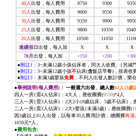
40
人
出發，每人費用
8750
9300
935
35
人
出發，每人費用
9000
9550
960
30
人
出發，每人費用
9350
9900
995
25
人
出發，每人費用
9800
10350
1040
20
人
出發，每人費用
10500
11050
1110
連續假日
出發，每人加
X
X
X
78
月
出發，每人加
+150
+200
+30
●
附註1：
3~
未滿12歲小孩佔床者，同大人收費。{另減
●
附註2：
3~
未滿12歲小孩
不
佔床(
含
飯店早餐)，按表收
●
附註3：
未滿3歲嬰孩
免費
，不列入出發人數計價，樂在
●
舉例說明{每人費用}：
一般週六出發、總人數
62
人{3歲
四人一房{需4人佔床}：4大人，應收團費(
9550
)*4
人
三人一房{需3人佔床}：2大2小{8歲佔床、5歲不佔床}，
二人一房{需2人佔床}：2大1嬰孩{未滿3歲}，應收團費(
1
因3歲以上61人出發，以每車30人費用計價，總團費
再退
1650元*人。
●
費用包含: