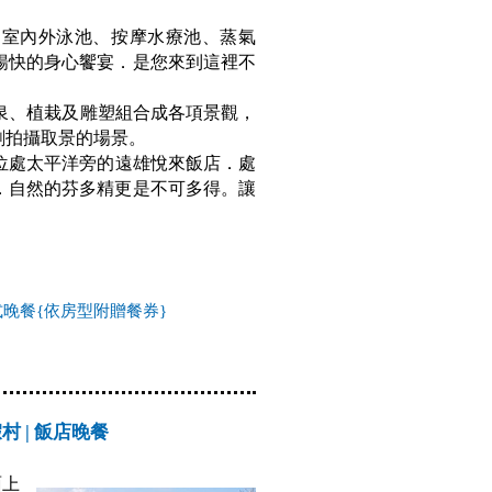
身房、室內外泳池、按摩水療池、蒸氣
暢快的身心饗宴．是您來到這裡不
噴泉、植栽及雕塑組合成各項景觀，
劇拍攝取景的場景。
位處太平洋旁的遠雄悅來飯店．處
．自然的芬多精更是不可多得。讓
式晚餐{依房型附贈餐券}
村 | 飯店晚餐
面上