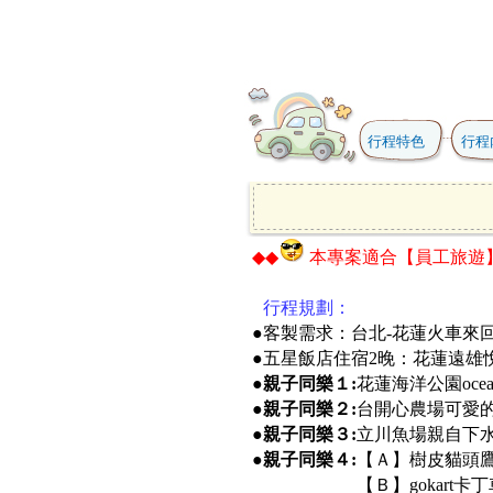
行程特色
行程
◆◆
本專案適合
【員工旅遊
●
行程規劃：
●客製需求：台北-花蓮火車來
●五星飯店住宿2晚：花蓮遠雄
●
親子同樂１:
花蓮海洋公園oce
●
親子同樂２:
台開心農場可愛
●
親子同樂３:
立川魚場親自下
●
親子同樂４:
【Ａ】樹皮貓頭鷹
●
親子同樂４:
【Ｂ】gokart