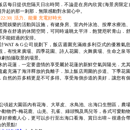
飯店每日提供您隔天日出時間．不論是在房內欣賞{海景房限定
陽升起的那一剎那．無限感動對永留心中。
~22:30| 活力、能量 充電好時光
悠閒娛樂的活動與設施，有健身房、室內外泳池、按摩水療池
置身在舒適的休閒空間，可同時遠眺太平洋．飽覽咫呎青山．
裡不能錯過的安排。
計WAT & G公司規劃下，飯店週圍充滿維多利亞式的優雅氣
觀，有悅來廣場、四季花園、詩人花園、火舞廣場、生命之泉
像劇拍攝取景的場景。
水的花蓮．一定要盡情的享受屬於花蓮的新鮮空氣與陽光．尤
處處充滿了海洋釋放的負離子．加上飯店周圍的步道、下季花
．自然的芬多精更是不可多得。享受海側步道的美好．讓您有
公頃超大園區內有花海、大草皮、水鳥池、出海口生態區，農
小動物們~梅花鹿、山羌、孔雀、綠頭鴨及馬兒等，各式可愛動
草好療癒人心，更可以步行至出海口看海、賞日出唷～很適合
的景點!