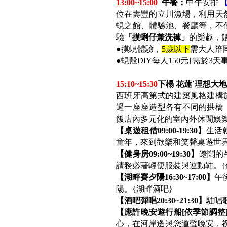
13:00~15:00
午餐：
中午安排
位在壽豐的立川漁場，利用天
蜆之館、體驗池、餐廳等，不
驗
「摸蜊仔兼洗褲」
的樂趣，
●
摸蜆體驗，
5
歲以下
需大人陪
●
蜆殼DIY每人150元{需於
15:10~15:30
下榻
花蓮˙理想大
西班牙高第式的建築風格建構
過一座座造型各有不同的拱橋
飯店內多元化的室內外休閒娛樂
【桌遊租借09:00-19:30】
生活
童年，來到歡樂和笑聲桌遊世界
【健身房09:00~19:30】
遼闊的
請務必著輕便服裝與運動鞋。{
【湖畔賽夕陽16:30~17:00】
午
陽。{湖畔酒吧}
【酒吧彈唱20:30~21:30】
駐唱
【應許晚安遊行船[依季節調整]21:10~
心，在河岸邊與您道聲晚安，祝