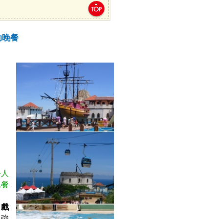
助晚餐
令人
色餐
、
戲
超強