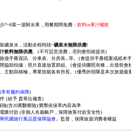
少7~8菜一湯附水果，用餐期間免費：
飲料or果汁暢飲
裝礦泉水，活動全程時段~
礦泉水無限供應
!
汁飲料無限供應
。
{不可惡意浪費，否則會拒絕提供}
旅遊手冊資訊、分車表、分房表...等。
{會提供手冊檔案或紙本
間協助拍攝，照片直接放置群組。{會提供團照布條，出發前會校
、主動與積極，專業技能各有所長。{優秀的領隊是本次旅遊最
(
享有履約保障
)
件 {給予 貴單位備查}
險(含20萬醫療險)/實際依保單內容為準
電匯付款 (非個人名義帳戶，保障旅客付款安全性)
華民國旅行業品質保障協會
』監督，保障旅遊消費者權益