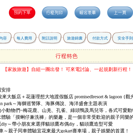
內容
每人費用
附註說明
旅遊錦囊
付款方式
安全手則
】【家族旅遊】自組一團出發！
可來電討論、一起規劃新行程！
回安排
悅來大飯
店＋花蓮理想大地渡假飯店 promisedlresort & lagoon {
an park～海獅巡警隊、海豚傳說、海洋盛會主題表演
的小動物們~梅花鹿、山羌、孔雀、綠頭鴨及馬兒等，各式可愛動
水體驗「摸蜊仔兼洗褲」的樂趣，是一個非常受歡迎的親子同樂
diy～帶小朋友來選擇貓頭鷹布偶diy，貓頭鷹造型可愛
卡丁車～親子同車體驗宜花東最大gokart賽車場，親子娛樂的首選！