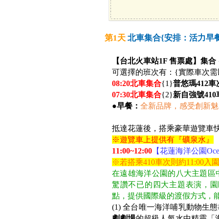
第1天
北車集合{安排：活力早餐
【台北火車站1F 售票處】集合
可選擇的班次有：
{
實際車次需
08:20
北車集合
{1}
普悠瑪412車
07:30
北車集合
{2}
新自強號410
●
早餐：
全新品牌，感受創新魅
抵達花蓮後，搭乘豪華遊覽車
※遊覽車上提供有『礦泉水』
11:00~12:00
【花蓮海洋公園Ocea
※若搭乘410車次則約11:00入園
在遠雄海洋公園的八大主題區
驚讚不已的四大主題表演，園
點，提供國際級的渡假方式，
(1)
全台唯一海洋哺乳動物生態
劇劇場
的超級人氣水中精靈「