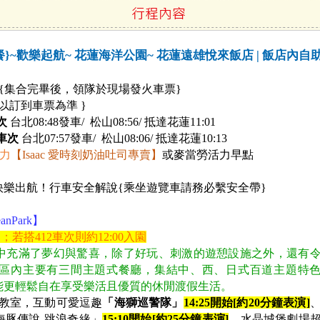
}~歡樂起航~ 花蓮海洋公園~ 花蓮遠雄悅來飯店 | 飯店內自
{
集合完畢後，領隊於現場發火車票}
以訂到車票為準 }
次
台北08:48發車/ 松山08:56/ 抵達花蓮11:01
車次
台北07:57發車/ 松山08:06/ 抵達花蓮10:13
力
【Isaac 愛時刻奶油吐司專賣】
或麥當勞活力早點
快樂出航！行車安全解說{乘坐遊覽車請務必繫安全帶}
nPark】
；若搭412車次則約12:00入園
中充滿了夢幻與驚喜，除了好玩、刺激的遊憩設施之外，還有
區內主要有三間主題式餐廳，集結中、西、日式百道主題特
能更輕鬆自在享受樂活且優質的休閒渡假生活。
教室，互動可愛逗趣
「海獅巡警隊」
14:25開始[約20分鐘表演]
海豚傳說-跳浪奇緣」
15:10
開始[約25分鐘表演]
、水晶城堡劇場