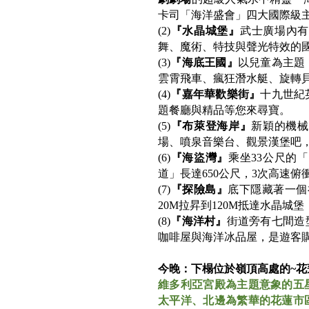
卡司「海洋盛會」四大國際級
(2)
『水晶城堡』
武士廣場內有
舞、魔術、特技與聲光特效的
(3)
『海底王國』
以兒童為主題
雲霄飛車、瘋狂潛水艇、旋轉
(4)
『嘉年華歡樂街』
十九世紀
題餐廳與精品等您來尋寶。
(5)
『布萊登海岸』
新穎的機械
場、噴泉音樂台、觀景漢堡吧
(6)
『海盜灣』
乘坐33公尺的
道」長達650公尺，3次高速
(7)
『探險島』
底下隱藏著一個
20M拉昇到120M抵達水晶
(8)
『海洋村』
街道旁有七間造
咖啡屋與海洋冰品屋，是遊客
今晚：下榻位於嶺頂高處的~
維多利亞宮殿為主題意象的五
太平洋、北邊為繁華的花蓮市