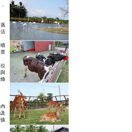
}．
、蒸
舒活
息噴
等景
其位
園與
個煥
場內
物及
帶孩