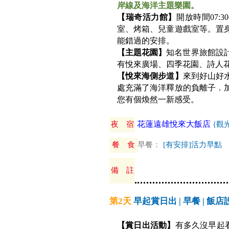
岸線及海洋主題樂園。
【瑞奇活力館】
開放時間07:
室、烤箱、兒童遊戲室等。置
能錯過的安排。
【主題花園】
知名世界旅館設計
有悅來廣場、四季花園、詩人
【悅來海側步道】
來到好山好
處充滿了海洋釋放的負離子．
您有個煥然一新感受。
花蓮遠雄悅來大飯店
夜 宿
{觀
餐 食
早餐：
[有安排]活力早點
備 註
第2天
早起賞日出 | 早餐 | 飯
【賞日出活動】
有多久沒早起