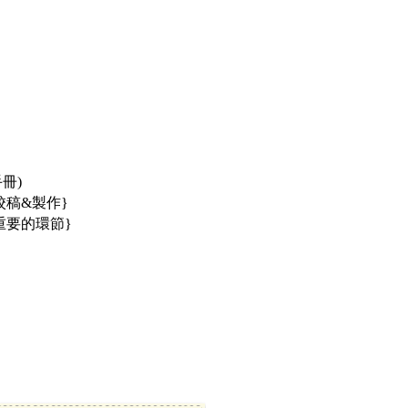
手冊)
稿&製作}
重要的環節}