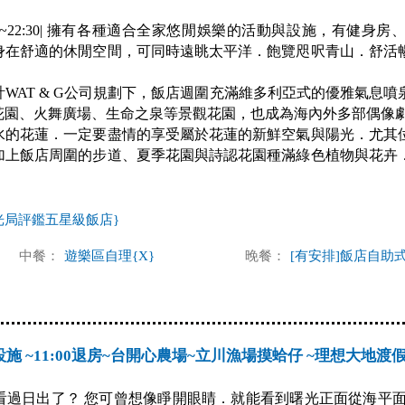
30~22:30| 擁有各種適合全家悠閒娛樂的活動與設施，有健
身在舒適的休閒空間，可同時遠眺太平洋．飽覽咫呎青山．舒活
WAT & G公司規劃下，飯店週圍充滿維多利亞式的優雅氣息
花園、火舞廣場、生命之泉等景觀花園，也成為海內外多部偶像
水的花蓮．一定要盡情的享受屬於花蓮的新鮮空氣與陽光．尤其
加上飯店周圍的步道、夏季花園與詩認花園種滿綠色植物與花卉
光局評鑑五星級飯店}
中餐：
遊樂區自理{X}
晚餐：
[有安排]飯店自助
店設施 ~11:00退房~台開心農場~立川漁場摸蛤仔 ~理想大地渡假
看過日出了？ 您可曾想像睜開眼睛．就能看到曙光正面從海平