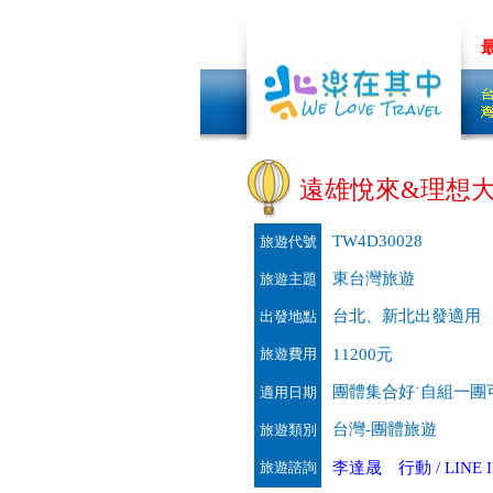
劃中 加我LINE
量身&客製旅遊~先聊聊吧!!
低碳旅行
遠雄悅來&理想大
TW4D30028
旅遊代號
東台灣旅遊
旅遊主題
台北、新北出發適用
出發地點
旅遊費用
11200元
團體集合好˙自組一團可出
適用日期
台灣-團體旅遊
旅遊類別
旅遊諮詢
李達晟 行動 / LINE ID