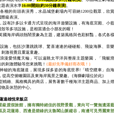
主題表演水準
16:00
開始[約30分鐘表演]
。
各種的街頭表演秀，水晶城堡劇場內可容納1200位觀眾，欣
國際級表演。
，設有許多以卡通方式呈現的海洋遊樂設施，有海底宮殿、小
貝殼等多項設施，是相當適合小朋友的喔！
英國海岸碼頭熱鬧景象為主題，建築風格與色彩鮮豔，各式各
設施，包括沙灘跳跳球、驚喜連連的碰碰船、飛旋海豚、音
，刺激視覺且重返童趣。
「浪漫愛情魔天輪」可以遠眺太平洋與整座主題樂園，「飛艇
俯衝的刺激體驗等您來挑戰！
{
最好先準備好雨衣哦！}
神秘的海底隧道，展現多採多姿的海底世界!「晴空纜車」自
城堡，從高空俯瞰園區及東海岸風景之樂趣。{海獅劇場位於此}
型精緻、風格獨具的商店，展售著數千種海洋主題商品、加上
購物及休憩的中心。
花蓮遠雄悅來飯店
星級渡假旅館，擁有獨特絕佳的視野景觀，東向可一覽無遺湛
區及花蓮港、西邊是碧綠的太魯閣山脈縱谷，南邊可見秀麗東