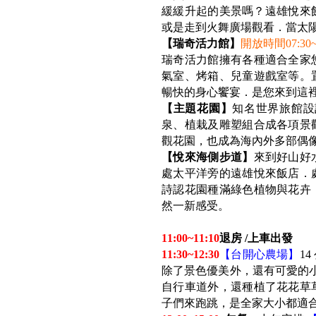
緩緩升起的美景嗎？遠雄悅來
或是走到火舞廣場觀看．當太
【瑞奇活力館】
開放時間07:30
瑞奇活力館擁有各種適合全家
氣室、烤箱、兒童遊戲室等。
暢快的身心饗宴．是您來到這
【主題花園】
知名世界旅館設
泉、植栽及雕塑組合成各項景
觀花園，也成為海內外多部偶
【悅來海側步道】
來到好山好
處太平洋旁的遠雄悅來飯店．
詩認花園種滿綠色植物與花卉
然一新感受。
11:00~11:10
退房 /上車出發
11:30~12:30
【台開心農場】
14
除了景色優美外，還有可愛的
自行車道外，還種植了花花草
子們來跑跳，是全家大小都適合