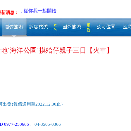
，從你我一起開始
最新消息：
地˙海洋公園˙摸蛤仔親子三日【火車】
發{報價適用至2022.12.30止}
 0977-250666
、04-3505-0366