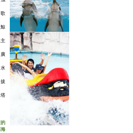
賞歌
藍鯨
樣主
樂廣
滑水
海拔
燈塔
藍的
部海