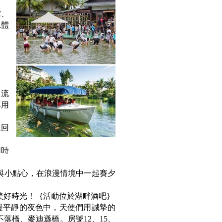
館、
水體
，流
享用
走回
用時
與小點心，在浪漫情境中一起賽夕
好時光！ {活動位於湖畔酒吧}
漫平靜的夜色中，天使們用誠摯的
落橋、麥迪遜橋。房號12、15、