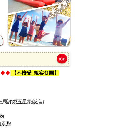
 ◆◆
【不接受~散客併團】
觀光局評
鑑五星級飯店}
物
的景點