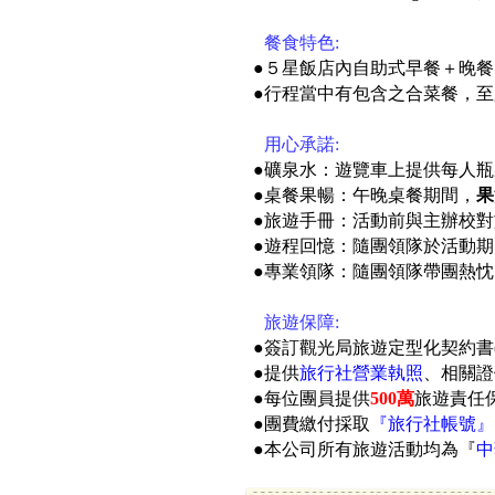
●
餐食特色:
●５星飯店內自助式早餐＋晚餐
●
行程當中有包含之合菜餐，至
●
用心承諾:
●礦泉水：遊覽車上提供每人瓶
●桌餐果暢：午晚桌餐期間，
果
●旅遊手冊：活動前與主辦校對
●遊程回憶：隨團領隊於活動期
●專業領隊：隨團領隊帶團熱忱
●
旅遊保障:
●簽訂觀光局旅遊定型化契約書
●提供
旅行社營業執照
、相關證
●每位團員提供
500萬
旅遊責任保
●團費繳付採取
『旅行社帳號』
●本公司所有旅遊活動均為『
中