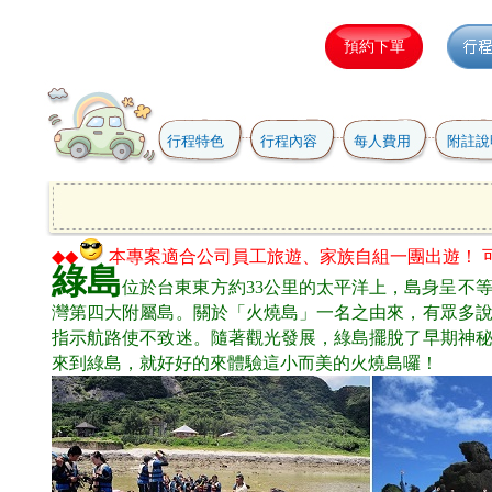
行程特色
行程內容
每人費用
附註說
◆◆
本專案適合公司員工旅遊、家族自組一團出遊！
綠島
位於台東東方約33公里的太平洋上，島身呈不等
灣第四大附屬島。關於「火燒島」一名之由來，有眾多
指示航路使不致迷。隨著觀光發展，綠島擺脫了早期神
來到綠島，就好好的來體驗這小而美的火燒島囉！