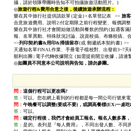
攝，請於領隊帶團時告知不可拍攝旅遊活動照片。}
◎
旅遊行程&費用合意之後，後續旅遊承辦流程：
樂在其中旅行社提供請款單{定金}+名單登記表 >>
旅客
合意旅遊費用。說明2:付定期限之前行程變更、報價調整
樂在其中旅行社才會開始做活動與餐飲的預約{如遇客滿則
報、名單異動、特殊狀況討論、說資校搞、布條校搞、合約
>>
列印契約書&用印&掃描留存
{或 郵遞紙本契約書} >
天通知名單FINAL作業、手冊電子檔校對、出發前3~7天
順利出團 | 電子代轉收據開立 {如需提前開立收據，請連
◎
如團員不同意本公司說明與告知，請勿參團。
問：
這個行程可以更改嗎?
答：
可以。您在網上看到的行程都是每一間公司行號來電
問：
午晚餐可以調整{要或不要}，或調高餐標{EX:一桌吃80
答：
可以。
問：
確定行程後，我們才會給員工報名。報名人數多寡，
答：
是的。表列是『每人費用』，不同出發人數、不同房