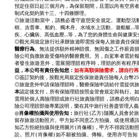
預定住宿日起三個月內，為保留期間，且需以尚有空房
制式化契約第十三、十四條辦理。
◎旅遊活動當中，請務必遵守遊憩安全規定。運動型活動
樹、吉普車、船釣、獨木舟、水域水上活動、遊船艇..
疾、心臟病、高低血壓...等，為了您的身體生命與健康
◎觀光局規定旅行社承辦旅遊即需投保每人旅遊責任保
醫療行為
。無法提供額外精神賠償、無因傷之工作薪資
險公司負擔旅遊受傷時的醫療費用。另，自駕車者需於
者發生旅遊意外，需展開理賠程序時，理賠的所有程序
益，本公司有責任告知您：
如有高額保險需求，請自行再
◎簽訂契約後，按觀光局規定投保旅遊責任險每人台幣25
◎旅遊意外申請保險理賠時，醫療保險申請給付需提供
本
認定後支付，所有保險理賠按照金管會規定與執行。如
需用於個人壽險理賠或旅行社旅責險理賠，請務必先明
險公司理賠部做專業說明，樂在其中旅行社善盡管理人義
◎
肖像權拍攝與使用告知：
旅行社{乙方}隨團人員會於
留存旅遊活動照片。甲方如不同意乙方拍攝、或使用通
知乙方拒絕拍攝與使用圖片{肖像權}，甲方不得因活動
訟。照片{肖像權}如不願被拍攝、傳輸、使用亦可告知