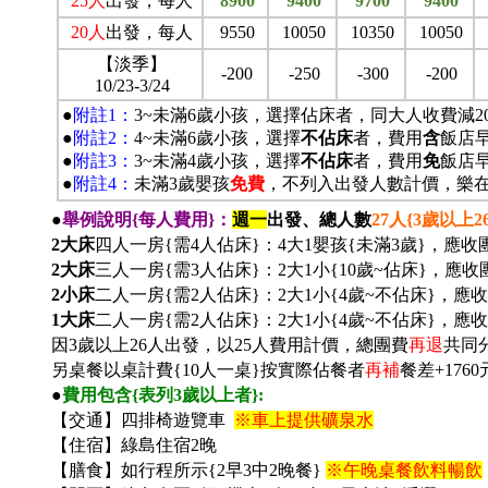
25
人
出發，每人
8900
9400
9700
9400
20
人
出發，每人
9550
10050
10350
10050
【淡季】
-200
-250
-300
-200
10/23-3/24
●
附註1：
3~
未滿6歲小孩，選擇佔床者，同大人收費減20
●
附註2：
4~
未滿6歲小孩，選擇
不佔床
者，費用
含
飯店
●
附註3：
3~
未滿4歲小孩，選擇
不佔床
者，費用
免
飯店
●
附註4：
未滿3歲嬰孩
免費
，不列入出發人數計價，樂
●
舉例說明{每人費用}：
週一
出發、總人數
27
人{3歲以上2
2大床
四人一房{需4人佔床}：4大1嬰孩{未滿3歲}，應收
2大床
三人一房{需3人佔床}：2大1小{10歲~佔床}，應收
2小床
二人一房{需2人佔床}：2大1小{4歲~不佔床}，應收
1
大床
二人一房{需2人佔床}：2大1小{4歲~不佔床}，應收
因3歲以上26人出發，以25人費用計價，總團費
再退
共同分
另桌餐以桌計費{10人一桌}按實際佔餐者
再補
餐差+1760
●
費用包含{表列3歲以上者}:
【交通】四排椅遊覽車
※車上提供礦泉水
【住宿】綠島住宿2晚
【膳食】如行程所示{2早3中2晚餐}
※午晚桌餐飲料暢飲