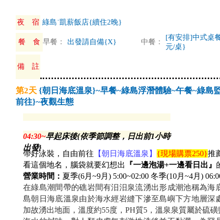
夜 宿
綠島˙凱薪飯店{續住2晚}
[有安排]中式桌餐
餐 食
早餐：
出發請自備{X}
中餐：
元/桌}
備 註
第2天
{朝日海底溫泉}~早餐~綠島浮潛體驗~午餐~綠
前往}~夜觀生態
04:30~
早起床後{依季節調整，日出前1小時
出發}
帶好泳裝，自由前往
【朝日海底溫泉】
{
現場購票250}
推
看這個地名，腦袋就要幻想出
『一邊泡湯+一邊看日出』
營業時間：
夏季(6月~9月) 5:00~02:00 冬季(10月~4月) 06:0
在綠島潮間帶的礁岩間有汨汨泉流湧出形成潮池稱為海
島朝日海底溫泉由於海水經岩縫下滲至島嶼下方地層深
加故湧出地面，溫度約55度，PH質5，溫泉泉質屬於硫