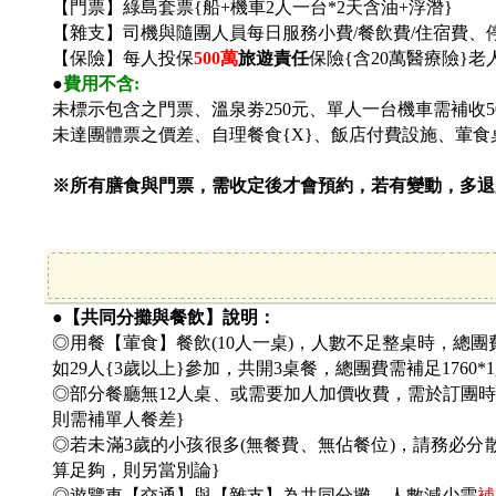
【門票】綠島套票{船+機車2人一台*2天含油+浮潛}
【雜支】司機與隨團人員每日服務小費/餐飲費/住宿費、
【保險】每人投保
500
萬
旅遊責任
保險{含20萬醫療險}
●
費用不含:
未標示包含之門票、溫泉劵250元、
單人一台機車需補收50
未達團體票之價差、自理餐食{X}、飯店付費設施、葷食
※所有膳食與門票，需收定後才會預約，若有變動，多退
●【共同分攤與餐飲】說明：
◎用餐【葷食】餐飲(10人一桌)，人數不足整桌時，總團
如29人{3歲以上}參加，共開3桌餐，總團費需補足1760*
◎部分餐廳無12人桌、或需要加人加價收費，需於訂團時討
則需補單人餐差}
◎若未滿3歲的小孩很多(無餐費、無佔餐位)，請務必
算足夠，則另當別論}
◎遊覽車【交通】與【雜支】為共同分攤，人數減少需
補