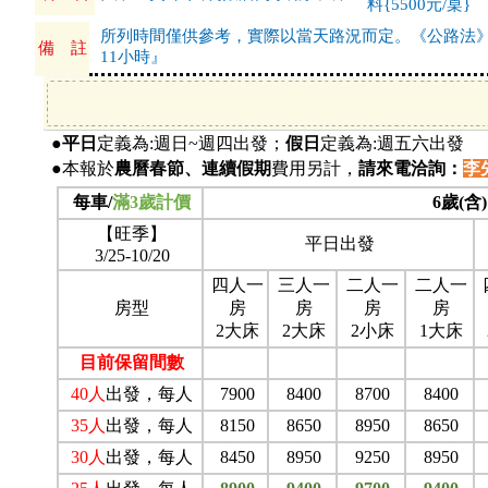
料{5500元/桌}
所列時間僅供參考，實際以當天路況而定。《公路法
備 註
11小時』
●
平日
定義為:週日~週四出發；
假日
定義為:週五六出發
●本報於
農曆春節、連續假期
費用另計，
請來電洽詢：
李先
每車/
滿3歲計價
6歲(含
【旺季】
平日出發
3/25-10/20
四人一
三人一
二人一
二人一
房型
房
房
房
房
2大床
2大床
2小床
1大床
目前保留間數
40
人
出發，每人
7900
8400
8700
8400
35
人
出發，每人
8150
8650
8950
8650
30
人
出發，每人
8450
8950
9250
8950