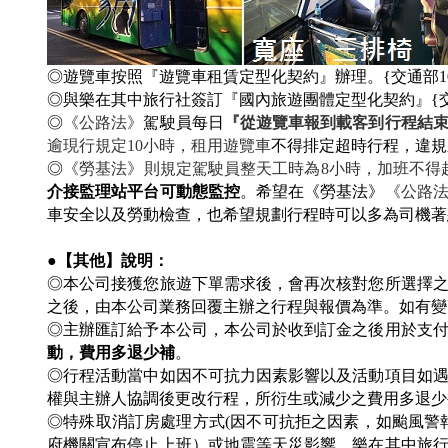
◎遊覽車按照『遊覽車租賃定型化契約』辦理。{交通部104年
◎與樂在其中旅行社簽訂『國內旅遊團體定型化契約』{交通部10
◎
《公路法》
駕駛員每日
『從遊覽車報到載客到行程結
逾現行規定10小時，租用遊覽車
不得排定超時行程，違規
◎
《勞基法》則規定駕駛員整天工時為8小時，加班不得超
介接監理站平台可動態監控
。希望在《勞基法》
《公路
車安全以及勞動檢查，也希望規劃行程時可以多為司機著
●【其他】說明：
◎本公司接獲您旅遊下單需求後，會再次核對您所選擇
之後，由本公司業務回覆主辦之行程與報價為準。如有
◎主辦匯訂給予本公司，本公司於收到訂金之後用於支
動，費用多退少補
。
◎行程活動當中如因不可抗力因素影響以及活動項目如
權與主辦人協調後更改行程，所衍生或減少之費用多退
◎
特殊取消訂房處理方式(因不可抗拒之因素，如颱風警
府機關宣布停止上班）或地震等天災影響，樂在其中旅