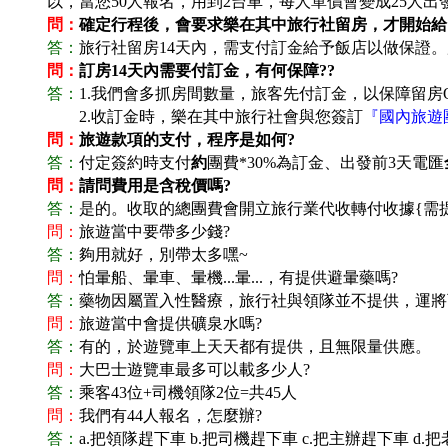
以，當您50人報名，用到2台車，每人單價會變成25人出
問：
確定行程後，會要求樂在其中旅行社留房，才開始給
答：
旅行社留房14天內，需支付訂金給予飯店以做保證。
問：
訂房14天內需要付訂金，有何保障??
答：
1.
我們會多抓房間數量，旅客先付訂金，以保障留房O
答：
2.
收訂金時，樂在其中旅行社會與您簽訂
『國內旅遊
問：
旅遊款項的支付，程序是如何?
答：
付定簽約時支付
約
團費*30%為訂金、出發前3天電匯
問：
請問費用是含稅價嗎?
答：
是的。收取的總團費會開立旅行業代收轉付收據{需
問：
旅遊當中要帶多少錢?
答：
夠用就好，別帶太多嘿~
問：
怕暈船、暈車、暈機...暈...，有提供避暈藥嗎?
答：
藥物因屬置入性醫療，旅行社與領隊並不提供，運將可以
問：
旅遊當中會提供礦泉水嗎?
答：
有的，於遊覽車上天天都有提供，且無限量供應。
問：
大巴士遊覽車最多可以載多少人?
答：
乘客43位+司機領隊2位=共45人
問：
我們有44人報名，怎麼辦?
答：
a.
把領隊趕下車 b.把司機趕下車 c.把主辦趕下車 d.把