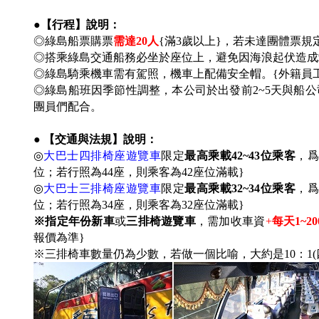
●【行程】說明：
◎綠島船票購票
需達20人
{
滿3歲以上}，若未達團體票規定
◎搭乘綠島交通船務必坐於座位上，避免因海浪起伏造
◎綠島騎乘機車需有駕照，機車上配備安全帽。{外籍員
◎綠島船班因季節性調整，本公司於出發前2~5天與船
團員們配合。
● 【交通與法規】說明：
◎
大巴士四排椅座遊覽車
限定
最高乘載42~43位乘客
，爲
位；若行照為44座，則乘客為42座位滿載}
◎
大巴士三排椅座遊覽車
限定
最高乘載32~34位乘客
，爲
位；若行照為34座，則乘客為32座位滿載
}
※指定年份新車
或
三排椅遊覽車
，需加收車資
+
每天1~2
報價為準}
※三排椅車數量仍為少數，若做一個比喻，大約是10：1(