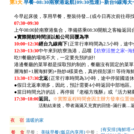
第3天
早餐~08:30南寮港返航{09:30抵達}~新台9線
今早起床後，享用早餐，整裝待發...{或今日再次前往尋
07:30~09:30
上午08:00於南寮港集合，準備搭乘08:30開航之客輪返回台
●實際開航時間須以船公司回覆為準
10:00~12:30
經台九線南下
{
正常行車時間為2.5小時，途
12:30~13:30
中午來到枋寮漁港，品嚐
【枋寮活蟹之家~海
吃!!餐廳的場地不大，一定要先預約好!
港邊餐廳的菜單都是採取預約制的，餐廳沒有固定的菜單
層海鮮+1層海鮮粥)+熱炒4樣菜色，真的很彭派!! 等待
13:30~17:30
北返
{正常行車時間為3小時，途中停留國道休
●假日北返車潮多，因此，預計需要4小時返回中部地區
●當日時間允許的話，再停留『老楊方塊酥』或『活力豬
17:30~18:00
返回。
※
實際返程時間會因主辦方發車位置
16:30~18:30
活動結束後，帶者滿滿又充實的回憶~滿行囊…
夜 宿
溫暖的家
[有安排]海鮮塔
餐 食
早餐：
美味早餐{飯店內享用}
中餐：