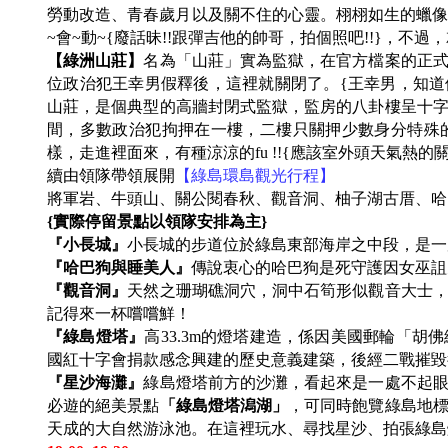
勞動改造、青春歲月以及關不住的心靈。栩栩如生的蠟像館哩
~會~動~{廢話昧!!跟彈吉他的帥哥，拍個照吧!!}，不
【綠洲山莊】
名為「山莊」實為監獄，在官方檔案的正式名
位政治犯王幸男假釋後，這裡就關閉了。{王幸男，知道他是
山莊，是個典型的高牆封閉式監獄，監房的八卦樓呈十字
間，多數政治犯拘押在一樓，二樓只關押少數身分特殊
樣，走進裡面來，有種涼涼的fu !!{應該室外頭天氣熱的關
續由領隊帶領展開
【綠島環島觀光行程】
將軍岩、牛頭山、關公閱春秋、觀音洞、柚子湖古厝、
{
實際停留景點以領隊安排為主}
『小長城』
小長城的步道位於綠島東部海岸之中段，是
『哈巴狗與睡美人』
傳說衷心的哈巴狗是死守護因女巫詛
『觀音洞』
天然之珊瑚礁洞穴，洞中石筍形似觀音大士
記得來一杯嚐嚐鮮！
『綠島燈塔』
高33.3m的燈塔建造，係因美國郵輪「胡
國紅十字會捐款感念興建的歷史意義建築，後經二戰摧
『星沙海灘』
綠島燈塔前方的沙灘，看起來是一處不起
必遊的絕美景點
「綠島燈塔潟湖」
，可同時飽覽綠島地
天成的大自然游泳池。在這裡玩水、尋找星沙、拍張綠島