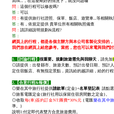
寫ok...，在這麼剛好的情況下，就沒問題囉
問：
這個行程可以修改嗎?
答：
可以
問：
有提供旅行社證照、保單、飯店、遊覽車...等相關執
答：
有，依規定提供 貴單位所有相關執照備查
問：
請詳細說明規劃&流程?
答：
網頁上的行程，都是各個主辦方與本公司客製化安排的，
我們放在網頁上給您參考。
當然，您也可以來電與我們討
1.
【討論行程】
很重要。規劃旅遊需先與我聊天
，請先加
◎請提供：出發縣市、旅遊天數、預計出發日期、預計
定住宿飯店、有無指定景點，資訊給的越詳細，給的行程
2.
【合意行程&報價】
◎樂在其中旅行社提供
請款單
{定金}+
名單登記表
請點選
◎旅客電匯定金{旅行社用以保留住宿房間數之定金}。
◎收取
每(車)簽約訂金NT:團費*30%元
{電匯
樂在其中
準。
}
說明1:付定即代表雙方合意旅遊費用。