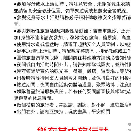
●參加浮潛或水上活動時，請注意安全，未穿妥救生衣
並請留意安全教練位置、勿單獨遊玩或超越安全警戒線。
●參與泛舟等水上活動請務必仔細聆聽教練安全指導(行
鬧。
●參與刺激性旅遊活動(刺激性活動如：吉普車飆沙、泛
加{身體不適者請勿參加}，孕婦或心臟病、糖尿病、高
●使用滑水道或雪盆時，請遵守起點安全人員管制，以免
●從事冰(雪)上活動時，請配戴完整護具，接受教練或工
●團體旅遊勿單獨脫隊，離開前往其他地方請務必告知領
●夜間或自由活動時間外出，請告知領隊或團友，並結伴同
●遵守領隊所宣佈的觀光區、餐廳、飯店、遊樂場…等所
●用餐時請等待同桌人員到齊才開動，並保持良好的用餐
●旅遊期間，夜間自由活動勿酗酒過量、聚眾賭博，注意
●領隊善盡旅遊服務責任，若有任何疑問請直接與領隊協
隊適當的休息時間。
●做個禮貌的旅行者，常說請、謝謝、對不起，進駐飯店
●出門在外，請相互扶持，玩的盡興，平安歸門
樂
電