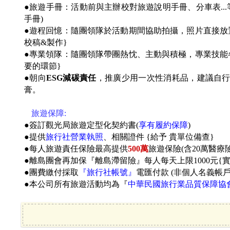
●旅遊手冊：活動前與主辦校對旅遊說明手冊、分車表...
手冊)
●遊程回憶：隨團領隊於活動期間協助拍攝，照片直接放
校稿&製作}
●專業領隊：隨團領隊帶團熱忱、主動與積極，專業技能
要的環節}
●朝向
ESG減碳責任
，推廣少用一次性消耗品，建議自
膏。
●
旅遊保障:
●簽訂觀光局旅遊定型化契約書(
享有履約保障
)
●提供
旅行社營業執照
、相關證件 {給予 貴單位備查}
●每人旅遊責任保險
最高提供
500萬
旅遊保險(含
20萬
醫療險
●
離島團會再加保『離島滯留險』每人每天上限1000元{
●團費繳付採取
『旅行社帳號』
電匯付款 (非個人名義帳
●本公司所有旅遊活動均為『
中華民國旅行業品質保障協