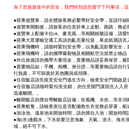
為了您旅遊途中的安全，我們特別請您遵守下列事項，這
●搭乘遊覽車，請全體旅客務必繫帶好安全帶，並請仔細聆
●遊覽車開動後，請旅客勿任意於車上走動、跑跳，務必
●遊覽車上配備卡拉ok、麥克風…等相關娛樂設備，請
●搭乘大眾運輸交通工具請勿亂丟棄垃圾，果皮紙屑請丟
●搭乘飛機時，請隨時緊扣安全帶，以免亂流影響安全，
●搭乘飛機時，請勿攜帶爆裂物及相關航空法規禁止物品
●外出旅遊請勿攜帶大量現金，貴重物品請妥善保管，嚴
●貴重物品如：手機、相機、身分證…等重要物品請自行
行負責，不可歸責於其他團員或領隊。
●住宿飯店請先留意安全門逃生方向，檢查安全門開啟是
●住宿飯店請隨時緊扣安全鎖，勿任意開門讓陌生人入
迅速離開。。
●離開飯店勿擅自帶離飯店設備：吹風機、水壺…等非消
●搭乘船隻，請檢查座位是否配備救生衣並務必穿著，船
●游泳池、溫泉池未開放時間，請勿擅自入池；開放時間
●海(水)邊戲水，下水前要注意海象、天氣，浪大、海
域，絕不可下水。