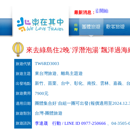
最新消息：
來去綠島住2晚˙浮潛泡湯˙飄洋過
TW6RD3003
旅遊代號
東台灣旅遊、離島主題遊
旅遊主題
新竹、苗栗、台中、彰化、南投、雲林、嘉義、
出發地點
旅遊費用
7900元
團體集合好˙自組一團可出發{報價適用至2024.12.3
適用日期
台灣-團體旅遊
旅遊類別
旅遊諮詢
李達晟 行動 / LINE ID 0977-250666
、04-3505-