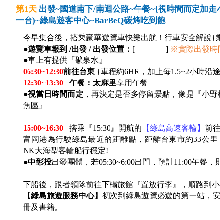
第1天
出發~國道南下/南迴公路~午餐~{視時間而定加走小
一台)~綠島遊客中心~BarBeQ碳烤吃到飽
今早集合後，搭乘豪華遊覽車快樂出航！行車安全解說{
●
遊覽車報到 /出發 / 出發位置：
[ ]
※
實際出發時
●車上有提供『礦泉水』
06:30~12:30
前往台東
{
車程約6HR，加上每1.5~2小時沿
12:30~13:30
午餐：太麻里
享用午餐
●
視當日時間而定
，再決定是否多停留景點，像是『小野
魚區』
15:00~16:30
搭乘『15:30』開航的
【綠島高速客輪】
前
富岡港為行駛綠島最近的距離點，距離台東市約33公里，
NK大海型客輪船行穩定!
●
中彰投
出發團體，若05:30~6:00出門，預計11:00午
下船後，跟者領隊前往下榻旅館『置放行李』，順路到小
【綠島旅遊服務中心】
初次到綠島遊覽必遊的第一站，
冊及書籍。