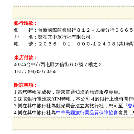
銀行匯款：
銀 行：台新國際商業銀行８１２ – 民權分行０６６５
戶 名：
樂在其中旅行社有限公司
帳 號：
２０６６－０１－０００-１２４０８{共14碼
來店付款：
40746台中市西屯區大信街
６０號７樓之２
TEL：(04)3505-0366
附註事項：
1.當您轉帳完成後，請來電通知您的旅遊服務專員。
2.採取銀行電匯或ATM轉帳，本公司可於銀行上班時間
3.樂在其中旅行社為觀光局合法立案旅行社，您可至『
交
4.樂在其中旅行社為
中華民國旅行業品質保障協會
會員，