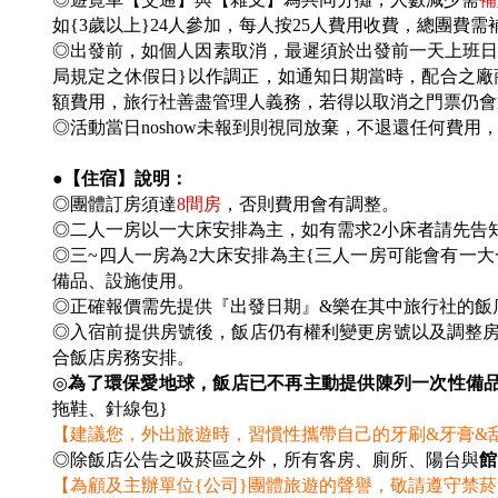
如{3歲以上}24人參加，每人按25人費用收費，總團費需補
◎出發前，如個人因素取消，最遲須於出發前一天上班日之上班時
局規定之休假日}以作調正，如通知日期當時，配合之廠
額費用，旅行社善盡管理人義務，若得以取消之門票仍會
◎活動當日noshow未報到則視同放棄，不退還任何費
●【住宿】說明：
◎團體訂房須達
8
間房
，否則費用會有調整。
◎二人一房以一大床安排為主，如有需求2小床者請先告
◎三~四人一房為2大床安排為主{三人一房可能會有一
備品、設施使用。
◎
正確報價需先提供『出發日期』&樂在其中旅行社的飯
◎入宿前提供房號後，飯店仍有權利變更房號以及調整房型
合飯店房務安排。
◎
為了環保愛地球，飯店已不再主動提供陳列一次性備
拖鞋、針線包}
【建議您，外出旅遊時，習慣性攜帶自己的牙刷&牙膏&
◎除飯店公告之吸菸區之外，所有客房、廁所、陽台與
館
【為顧及主辦單位{公司}團體旅遊的聲譽，敬請遵守禁