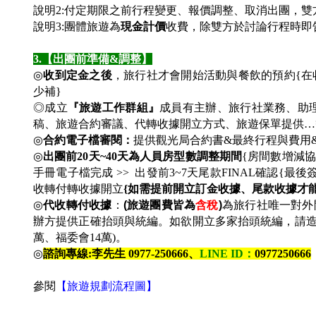
說明2:付定期限之前行程變更、報價調整、取消出團，
說明3:團體旅遊為
現金計價
收費，除雙方於討論行程時即
3.
【出團前準備&調整】
◎
收到定金之後
，旅行社才會開始活動與餐飲的預約{
少補}
◎成立
『旅遊工作群組』
成員有主辦、旅行社業務、助
稿、旅遊合約審議、代轉收據開立方式、旅遊保單提供…
◎
合約電子檔審閱：
提供觀光局合約書&最終行程與費用
◎
出團前20天~40天為人員房型數調整期間
{房間數增減協
手冊電子檔完成 >> 出發前3~7天尾款FINAL確認{最後簽
收轉付轉收據開立
{如需提前開立訂金收據、尾款收據才
◎
代收轉付收據
：
(
旅遊團費皆為
含稅
)
為旅行社唯一對外
辦方提供正確抬頭與統編。如欲開立多家抬頭統編，請造冊&
萬、福委會14萬)。
◎
諮詢專線:李先生 0977-250666、
LINE ID
：
0977250666
參閱
【旅遊規劃流程圖】