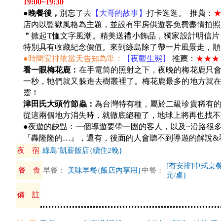
19:00~19:30
●晚餐後，
別忘了去
【大哥的故事】
打卡逛逛。 推薦：
店內以監獄風格為主題，並設有牢房供遊客免費盡情拍照留
＂
掀起T恤文字風潮。精美送禮小飾品，獨家設計明信
特別具有收藏紀念價值。來到綠島除了帶一片風景走，順
●時間安排依當天告知為準：
【夜觀生態】
推薦：
★★★
看一眼梅花鹿：
在手電筒的照射之下，夜晚的梅花鹿只
一秒，牠們就又躲進去樹叢裡了。梅花鹿最多的地方就
靈！
津田氏大頭竹節蟲：
為台灣特有種，屬於二級珍貴稀有
從這兩個地方消失時，就徹底絕種了，地球上將再也找不
●夜遊的缺點：一個導遊要帶一團的客人，以及~沿路很
『轟隆隆的…』，還有，後面的人會聽不到導遊的解說&看到
夜 宿
綠島˙凱薪飯店{續住2晚}
[有安排]中式桌餐
餐 食
早餐：
美味早餐{飯店內享用}
中餐：
元/桌}
備 註