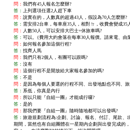
問：
我們有45人報名怎麼辦?
答：
上列選項任選2人趕下車
問：
說實在的，人數真的超過43人，假設為70人怎麼辦?
答：
需安排2台車，每車座35人，相對ㄉ，收費會變成
問：
人數50人，可以安排大巴士+休旅車嗎?
答：
可以。{費用大約會落在每車30人報價。請來電、由
問：
如何報名參加這個行程?
答：
找齊人馬
問：
我們只有2個人，有團可以跟嗎?
答：
沒有
問：
這個行程不是開放給大家報名參加的嗎?
答：
不是
問：
是因為每個人要選的行程不同、出發地點也不同、旅
答：
系低，你真是內行
問：
所以只能『自組一團』才能成行囉?
答：
是的
問：
那我們要『自組一團』隨時隨地都可以出發嗎?
答：
旅遊規劃流程為:企劃、討論、報名、付訂、尾款、
期間，當然也有自組團體在一星期內企劃與出發完成的，這