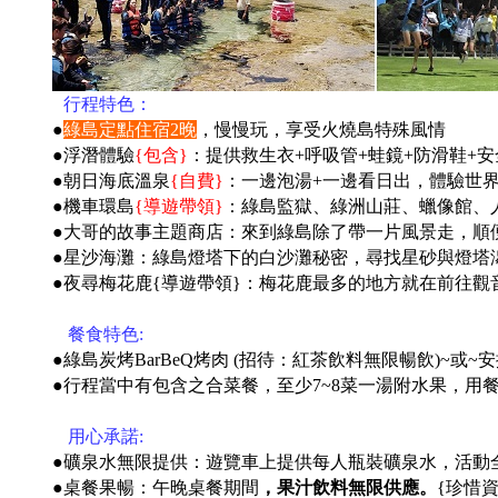
●
行程特色：
●
綠島定點住宿2晚
，慢慢玩，享受火燒島特殊風情
●
浮潛體驗
{包含}
：提供救生衣+呼吸管+蛙鏡+防滑鞋+
●朝日海底溫泉
{自費}
：一邊泡湯+一邊看日出，體驗世
●機車環島
{導遊帶領}
：綠島監獄、綠洲山莊、蠟像館、
●大哥的故事主題商店：來到綠島除了帶一片風景走，順
●星沙海灘：綠島燈塔下的白沙灘秘密，尋找星砂與燈塔
●夜尋梅花鹿
{導遊帶領}
：梅花鹿最多的地方就在前往觀
●
餐食特色:
●
綠島炭烤BarBe
Q烤肉 (招待：紅茶飲料無限暢飲)~或~
●
行程當中有包含之合菜餐，至少7~8菜一湯附水果，用
●
用心承諾:
●礦泉水無限提供：遊覽車上提供每人瓶裝礦泉水，活動
●桌餐果暢：午晚桌餐期間
，果汁飲料無限供應。
{珍惜