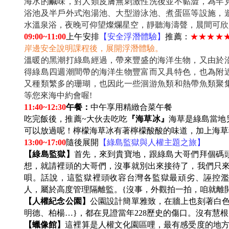
海水的鹹味，對人類皮膚無刺激性洗後並不黏澀，為罕
浴池及半戶外式泡湯池、大型游泳池、煮蛋區等設施，
水溫泉浴，夜晚可仰望燦爛星空，靜聽海濤聲，晨間可欣
09:00~11:00
上午安排
【安全浮潛體驗】
推薦：
★★★★
岸邊安全說明課程後，展開浮潛體驗。
溫暖的黑潮打綠島經過，帶來豐盛的海洋生物，又由於
得綠島四週潮間帶的海洋生物豐富而又具特色，也為附
又種類繁多的珊瑚，也因此一些洄游魚類和熱帶魚類聚
等您來海中約會喔!
11:40~12:30
午餐：
中午享用精緻合菜午餐
吃完飯後，推薦~大伙去吃吃
『海草冰』
海草是綠島當地
可以放過呢！檸檬海草冰有著檸檬酸酸的味道，加上海草
13:00~17:00
隨後展開
【綠島監獄與人權主題之旅】
【綠島監獄】
首先，來到貴寶地，跟綠島大哥們拜個碼
想，就請裡頭的大哥們，沒事就別出來接待了，我們只來
唄。話說，這監獄裡頭收容台灣各監獄最頑劣、誣控濫
人，屬於高度管理隔離監。{沒事，外觀拍一拍，咱就離開
【人權紀念公園】
公園設計簡單雅致，在牆上也刻著白色
明德、柏楊…}，都在見證當年228歷史的傷口。沒有
【蠟像館】
這裡算是人權文化園區哩，最有感受度的地方