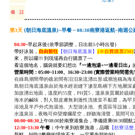
元/桌}
備 註
第3天
{朝日海底溫泉}~早餐 ~ 08:30南寮港返航~南
04:30~
早起床後{依季節調整，日出前1小時出發}
帶好泳裝，
自由前往
【朝日海底溫泉】
{
※自費購票250}
來，所以囉!!! 到現場再自行購票了~~
看這個地名，腦袋就要幻想出
『一邊泡湯+一邊看日出』
營業時間：05:00~11:00、16:30~23:00
[
實際營業時間需先電洽0
在綠島潮間帶的礁岩間有汨汨泉流湧出形成潮池稱為海
島朝日海底溫泉由於海水經岩縫下滲至島嶼下方地層深
加故湧出地面，溫度約55度，PH質5，溫泉泉質屬於硫
海水的鹹味，對人類皮膚無刺激性洗後並不黏澀，為罕
浴池及半戶外式泡湯池、大型游泳池、煮蛋區等設施，
水溫泉浴，夜晚可仰望燦爛星空，靜聽海濤聲，晨間可欣
08:00~08:30
上午08:00於南寮港集合，準備搭乘08:30開
12:30~13:30
午餐：
中午來到枋寮漁港，品嚐
【枋寮活蟹
新鮮、好吃!!餐廳的場地不大，一定要先預約好!