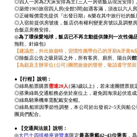
◎四人一房為2大床安排為主{三人一房依飯店現況安排
◎築燈1965旅宿四人房(全館5間)如遇客滿，須改以六人房替
◎
正確報價需先提供『出發日期』&樂在其中旅行社的飯
◎入宿前提供房號後，飯店仍有權利變更房號以及調整房型
合飯店房務安排。
◎
為了環保愛地球，飯店已不再主動提供陳列一次性備
拖鞋、針線包}
【建議您，外出旅遊時，習慣性攜帶自己的牙刷&牙膏&
◎除飯店公告之吸菸區之外，所有客房、廁所、陽台與
館
【為顧及主辦單位{公司}團體旅遊的聲譽，敬請遵守禁
●【行程】說明：
◎綠島船票購票
需達20人
{
滿3歲以上}，若未達團體票規定
◎搭乘綠島交通船務必坐於座位上，避免因海浪起伏造
◎綠島騎乘機車需配戴安全帽。
◎綠島船班因季節性調整，本公司於出發前2~5天與船
團員們配合。
● 【交通與法規】說明：
◎
大巴士四排椅座遊覽車
限定
最高乘載42~43位乘客
，爲