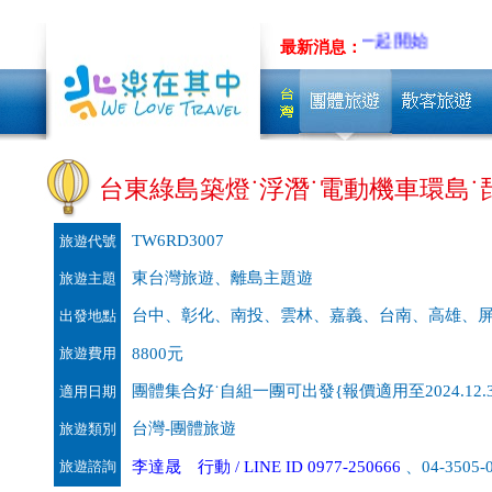
~先聊聊吧!!
低碳旅行，從你我一起開始
最新消息：
台東綠島築燈˙浮潛˙電動機車環島˙
TW6RD3007
旅遊代號
東台灣旅遊、離島主題遊
旅遊主題
台中、彰化、南投、雲林、嘉義、台南、高雄、
出發地點
旅遊費用
8800元
團體集合好˙自組一團可出發{報價適用至2024.12.3
適用日期
台灣-團體旅遊
旅遊類別
旅遊諮詢
李達晟 行動 / LINE ID 0977-250666
、04-3505-