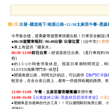
第1天
出發~國道南下/南迴公路~12:30太麻里午餐~
今早集合後，搭乘豪華遊覽車快樂出航！行車安全解說{
●
06:30遊覽車報到 / 06:40出發/ 出發位置：
[台中市]
※
實
●車上有提供『礦泉水』
06:30~12:00
前往台東：
經省道前往台東。{直行車程約5H
程}
●約
1.5~2
小時會停靠休息。視當日車潮時間而定，時間允
ELEVEN海豚灣門市~休憩】
●開過南迴公路，時間允許的話，可以路停
【熱門打卡路牌
較安全，在全台各公路上，都有一些值得收藏的路牌。有
12:00~13:00
午餐：太麻里馨香蘭餐廳
享用午餐
14:00~16:00
【台東森林公園~黑森林琵琶湖單車遊】
※安
●電輔車是你最棒的代步工具！！可以優閒騎到海濱公園、
成旅行!