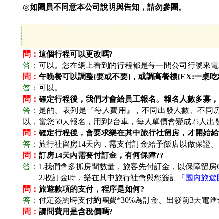
◎
如團員不同意本公司說明與告知，請勿參團。
問：
這個行程可以更改嗎?
答：
可以。您在網上看到的行程都是每一間公司行號來電
問：
午晚餐可以調整{要或不要}，或調高餐標{EX:一桌吃80
答：
可以。
問：
確定行程後，我們才會給員工報名。報名人數多寡，
答：
是的。表列是『每人費用』，不同出發人數、不同房
以，當您50人報名，用到2台車，每人單價會變成25人出
問：
確定行程後，會要求樂在其中旅行社留房，才開始給
答：
旅行社留房14天內，需支付訂金給予飯店以做保證。
問：
訂房14天內需要付訂金，有何保障??
答：
1.
我們會多抓房間數量，旅客先付訂金，以保障留房O
答：
2.
收訂金時，樂在其中旅行社會與您簽訂
『國內旅遊
問：
旅遊款項的支付，程序是如何?
答：
付定簽約時支付
約
團費*30%為訂金、出發前3天電匯
問：
請問費用是含稅價嗎?