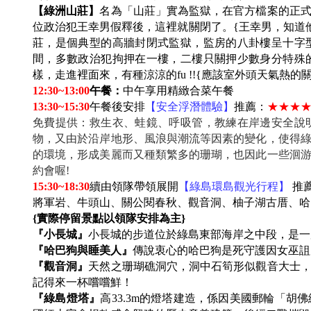
【綠洲山莊】
名為「山莊」實為監獄，在官方檔案的正式名
位政治犯王幸男假釋後，這裡就關閉了。{王幸男，知道他是
莊，是個典型的高牆封閉式監獄，監房的八卦樓呈十字
間，多數政治犯拘押在一樓，二樓只關押少數身分特殊
樣，走進裡面來，有種涼涼的fu !!{應該室外頭天氣熱的關
12:30~13:00
午餐：
中午享用精緻合菜午餐
13:30~15:30
午餐後安排
【安全浮潛體驗】
推薦：
★★★
免費提供：救生衣、蛙鏡、呼吸管，教練在岸邊安全說
物，又由於沿岸地形、風浪與潮流等因素的變化，使得
的環境，形成美麗而又種類繁多的珊瑚，也因此一些洄
約會喔!
15:30~18:30
續由領隊帶領展開
【綠島環島觀光行程】
推
將軍岩、牛頭山、關公閱春秋、觀音洞、柚子湖古厝、
{
實際停留景點以領隊安排為主}
『小長城』
小長城的步道位於綠島東部海岸之中段，是
『哈巴狗與睡美人』
傳說衷心的哈巴狗是死守護因女巫詛
『觀音洞』
天然之珊瑚礁洞穴，洞中石筍形似觀音大士
記得來一杯嚐嚐鮮！
『綠島燈塔』
高33.3m的燈塔建造，係因美國郵輪「胡