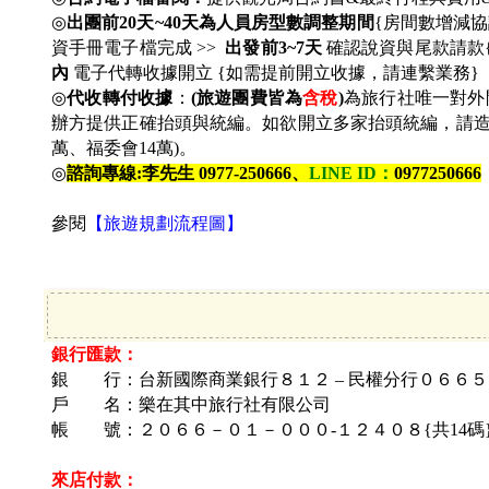
◎
出團前20天~40天為人員房型數調整期間
{房間數增減協
資手冊電子檔完成 >>
出發前3~7天
確認說資與尾款請款{
內
電子代轉收據開立 {如需提前開立收據，請連繫業務}
◎
代收轉付收據
：
(
旅遊團費皆為
含稅
)
為旅行社唯一對外
辦方提供正確抬頭與統編。如欲開立多家抬頭統編，請造冊&
萬、福委會14萬)。
◎
諮詢專線:李先生 0977-250666、
LINE ID
：
0977250666
參閱
【旅遊規劃流程圖】
銀行匯款：
銀 行：台新國際商業銀行８１２ – 民權分行０６６５
戶 名：
樂在其中旅行社有限公司
帳 號：
２０６６－０１－０００-１２４０８{共14碼
來店付款：