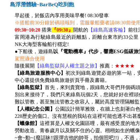
島浮潛體驗~BarBeQ吃到飽
早起後，於飯店內享用美味早餐! 08:30發車
※搭船前30分鐘於碼頭報到，需服暈船藥者請08:30前使
09:30~10:20
搭乘
『09:30』
開航的
【綠島高速客輪】
前往
富岡港為行駛綠島最近的距離點，距離台東市約33公里，
NK大海型客輪船行穩定!
●下船後，遊綠島
以『電動機車』代步，響應ESG低碳
駕照適合使用
隨後展開
【綠島監獄與人權主題之旅】
推薦：
★★★★
【綠島旅遊服務中心】
初次到綠島遊覽必遊的第一站，
中心還提供免費綠島旅遊折頁手冊及書籍。
【綠島監獄】
首先，來到貴寶地，跟綠島大哥們拜個碼
別出來接待了，我們只來綠島玩個2天，您就好好在裡
難以管教，甚至無法管教之收容人，屬於高度管理隔離監。
【人權紀念公園】
公園設計簡單雅致，在牆上也刻著白色
228歷史的傷口。沒有慧根的我站在這裡可能也透不出
【蠟像館】
這裡算是人權文化園區哩，最有感受度的地方
勞動改造、青春歲月以及關不住的心靈。栩栩如生的蠟像館哩
~會~動~{廢話昧!!跟彈吉他的帥哥，拍個照吧!!}，不