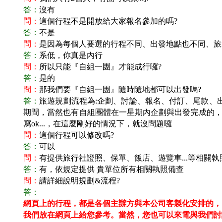
答：
沒有
問：
這個行程不是開放給大家報名參加的嗎?
答：
不是
問：
是因為每個人要選的行程不同、出發地點也不同、旅
答：
系低，你真是內行
問：
所以只能『自組一團』才能成行囉?
答：
是的
問：
那我們要『自組一團』隨時隨地都可以出發嗎?
答：
旅遊規劃流程為:企劃、討論、報名、付訂、尾款、
期間，當然也有自組團體在一星期內企劃與出發完成的，這
寫ok...，在這麼剛好的情況下，就沒問題囉
問：
這個行程可以修改嗎?
答：
可以
問：
有提供旅行社證照、保單、飯店、遊覽車...等相關執
答：
有，依規定提供 貴單位所有相關執照備查
問：
請詳細說明規劃&流程?
答：
網頁上的行程，都是各個主辦方與本公司客製化安排的，
我們放在網頁上給您參考。
當然，您也可以來電與我們討