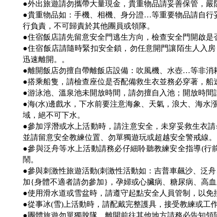
●外出旅遊請勿攜帶大量現金，貴重物品請妥善保管，嚴
●貴重物品如：手機、相機、身分證…等重要物品請自行
行負責，不可歸責於其他團員或領隊。
●住宿飯店請先留意安全門逃生方向，檢查安全門開啟是
●住宿飯店請隨時緊扣安全鎖，勿任意開門讓陌生人入
迅速離開。。
●離開飯店勿擅自帶離飯店設備：吹風機、水壺…等非消
●搭乘船隻，請檢查座位是否配備救生衣並務必穿著，船
●游泳池、溫泉池未開放時間，請勿擅自入池；開放時間
●海(水)邊戲水，下水前要注意海象、天氣，浪大、海
域，絕不可下水。
●參加浮潛或水上活動時，請注意安全，未穿妥救生衣
並請留意安全教練位置、勿單獨遊玩或超越安全警戒線。
●參與泛舟等水上活動請務必仔細聆聽教練安全指導(行
鬧。
●參與刺激性旅遊活動(刺激性活動如：吉普車飆沙、泛
加{身體不適者請勿參加}，孕婦或心臟病、糖尿病、高
●使用滑水道或雪盆時，請遵守起點安全人員管制，以免
●從事冰(雪)上活動時，請配戴完整護具，接受教練或工
●團體旅遊勿單獨脫隊，離開前往其他地方請務必告知領