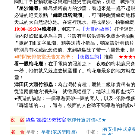
國紅十字會捐款感念興建的歷史意義建築，後經二戰摧毀
『星沙海灘』
綠島燈塔前方的沙灘，看起來是一處不起
必遊的絕美景點
「綠島燈塔潟湖」
，可同時飽覽綠島地
天成的大自然游泳池。在這裡玩水、尋找星沙、拍張綠島
19:00~19:30
●晚餐後，
別忘了去
【大哥的故事】
打卡逛逛
店內以監獄風格為主題，並設有牢房供遊客免費盡情拍照留
＂
掀起T恤文字風潮。精美送禮小飾品，獨家設計明信
特別具有收藏紀念價值。來到綠島除了帶一片風景走，順
●時間安排依當天告知為準：
【夜觀生態】
推薦：
★★★
看一眼梅花鹿：
在手電筒的照射之下，夜晚的梅花鹿只
一秒，牠們就又躲進去樹叢裡了。梅花鹿最多的地方就
靈！
津田氏大頭竹節蟲：
為台灣特有種，屬於二級珍貴稀有
從這兩個地方消失時，就徹底絕種了，地球上將再也找不
●夜遊的缺點：一個導遊要帶一團的客人，以及~沿路很
『轟隆隆的…』，還有，後面的人會聽不到導遊的解說&看到
綠島˙築燈1965旅宿
夜 宿
乾淨舒適 評價4.5★
[有安排]中式桌餐
餐 食
早餐：
早餐{依房型附贈}
中餐：