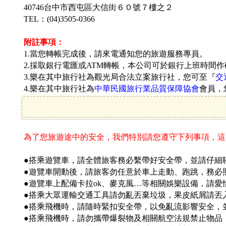
40746台中市西屯區大信街
６０號７樓之２
TEL：(04)3505-0366
附註事項：
1.當您轉帳完成後，請來電通知您的旅遊服務專員。
2.採取銀行電匯或ATM轉帳，本公司可於銀行上班時間
3.樂在其中旅行社為觀光局合法立案旅行社，您可至『
交
4.樂在其中旅行社為
中華民國旅行業品質保障協會
會員，
為了您旅遊途中的安全，我們特別請您遵守下列事項，這
●搭乘遊覽車，請全體旅客務必繫帶好安全帶，並請仔細聆
●遊覽車開動後，請旅客勿任意於車上走動、跑跳，務必
●遊覽車上配備卡拉ok、麥克風…等相關娛樂設備，請
●搭乘大眾運輸交通工具請勿亂丟棄垃圾，果皮紙屑請丟
●搭乘飛機時，請隨時緊扣安全帶，以免亂流影響安全，
●搭乘飛機時，請勿攜帶爆裂物及相關航空法規禁止物品