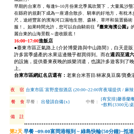
早期的台東市，每逢9~10月份東北季風吹襲下，大量風沙
在縣府的規劃下成為一座適合散步、騎車的好地方，有枕木步
尺，途經豐富的濱海河口濕地生態、森林、草坪和裝置藝術
服！。如果時間允許，您可以自由騎前往
『臺東海濱公園』
麗台東的山海景觀～盡收眼底！
16:00~17:00
進飯店
●臺東市區正氣路上{介於博愛路與中山路間}，白天是
許多當季盛產的水果這邊幾乎都買得到。而在
週四至週
的設施，提供臺東夜晚的娛樂消遣，也讓許多遊客到了
上。
台東市區網紅名店還有：
老東台米苔目/林家臭豆腐/寶桑
夜 宿
台東市區˙富野度假酒店 (20:00~22:00宵夜場提供 / 麻辣燙
[有安排]馨香蘭
餐 食
早餐：
出發請自備{x}
中餐：
+飲料{3300元/桌
備 註
第2天
早餐 ~09:00富岡港報到 ~ 綠島快輪{50分鐘