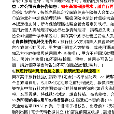
者發生旅遊意外，需展開理賠程序時，理賠的所有程序
益，本公司有責任告知您：
如有高額保險需求，請自行再
◎簽訂契約後，按觀光局規定投保旅遊責任險每人台幣25
◎旅遊意外申請保險理賠時，醫療保險申請給付需提供
本
認定後支付，所有保險理賠按照金管會規定與執行。如
需用於個人壽險理賠或旅行社旅責險理賠，請務必先明
險公司理賠部做專業說明，樂在其中旅行社善盡管理人義
◎
肖像權拍攝與使用告知：
旅行社{乙方}隨團人員會於
留存旅遊活動照片。甲方如不同意乙方拍攝、或使用通
知乙方拒絕拍攝與使用圖片{肖像權}，甲方不得因活動
訟。照片{肖像權}如不願被拍攝、傳輸、使用亦可告知
攝，請於領隊帶團時告知不可拍攝旅遊活動照片。}
◎
旅遊行程&費用合意之後，後續旅遊承辦流程：
樂在其中旅行社提供請款單{定金}+名單登記表 >>
旅客
合意旅遊費用。說明2:付定期限之前行程變更、報價調整
樂在其中旅行社才會開始做活動與餐飲的預約{如遇客滿則
報、名單異動、特殊狀況討論、說資校搞、布條校搞、合約
>>
列印契約書&用印&掃描留存
{或 郵遞紙本契約書} >
天通知名單FINAL作業、手冊電子檔校對、出發前3~7天
順利出團 | 電子代轉收據開立 {如需提前開立收據，請連