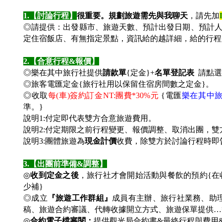
1.
【討論行程】
很重要。規劃旅遊需先與我聊天
，請先加
◎請提供：出發縣市、旅遊天數、預計出發日期、預計
定住宿飯店、有無指定景點，資訊給的越詳細，給的行程
2.
【合意行程&報價】
◎樂在其中旅行社提供
請款單
{定金}+
名單登記表
請點選
◎旅客電匯定金{旅行社用以保留住宿房間數之定金}。
◎收取
每(車)簽約訂金NT:團費*30%元
{電匯
樂在其中
準。
}
說明1:付定即代表雙方合意旅遊費用。
說明2:付定期限之前行程變更、報價調整、取消出團，
說明3:團體旅遊為
現金計價
收費，除雙方於討論行程時即
3.
【出團前準備&調整】
◎
收到定金之後
，旅行社才會開始活動與餐飲的預約{
少補}
◎成立
『旅遊工作群組』
成員有主辦、旅行社業務、助
稿、旅遊合約審議、代轉收據開立方式、旅遊保單提供…
◎
合約電子檔審閱：
提供觀光局合約書&最終行程與費用