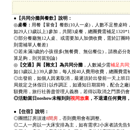
●【共同分攤與餐飲】說明：
◎
桌餐：
用餐【葷食】餐飲(10人一桌)，人數不足整桌時
如29人{3歲以上}參加，共開3桌餐，總團費需補足1320*
◎部分餐廳無12人桌、或需要加人加價收費，需於訂團時討
則需補單人餐差}
◎若未滿3歲的小孩很多(無餐費、無佔餐位)，請務必
算足夠，則另當別論}
◎
【交通】與【雜支】為共同分攤
，人數減少需
補足共同負
如{3歲以上}39人參加，每人按40人費用收費，總團費需補
◎出發前，如個人因素取消，最遲須於出發前一天上班日之上班時
局規定之休假日}以作調正，如通知日期當時，配合之廠
額費用，旅行社善盡管理人義務，若得以取消之門票仍會
◎活動當日noshow未報到則
視同放棄
，不退還任何費用
●【住宿】說明：
◎團體訂房須達
8
間房
，否則費用會有調整。
◎二人一房以一大床安排為主，如有需求2小床者請先告