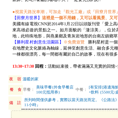
●視當天路況車潮，可加走『觀光工廠』或『田寮月世界
【
田寮月世界】
這裡是一個不用錢，又可以看風景、又可
美國有線電視CNN於2014年1月22日以頭版刊登「愛上高雄十大理由
來高雄必遊的景點之一。如月面貌的「淒涼美」，位於
地，此特殊地形，與燕巢鄉及青灰岩地形的台南左鎮鄉草
【勝利星村創意生活園區】
※免費遊覽
勝利星村是一個
在地歷史文化脈絡為軸線，延伸至創意生活、融合多元
一棟都很漂亮，每一間都有屬於自己的故事，現在有很多
13:30~17:30
回程：
活動結束後，帶者滿滿又充實的回憶~
夜 宿
溫暖的家
美味早餐{外食早餐店
[有安排]港邊海
餐 食
早餐：
中餐：
100元抵用券}
+飲料 {5500元/
所列時間僅供參考，實際以當天路況而定。《公路法
備 註
11小時』