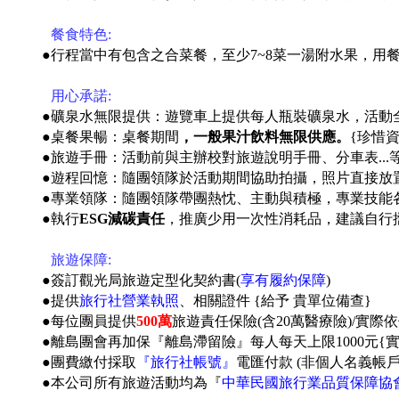
●
餐食特色:
●
行程當中有包含之合菜餐，至少7~8菜一湯附水果，用
●
用心承諾:
●礦泉水無限提供：遊覽車上提供每人瓶裝礦泉水，活動
●桌餐果暢：桌餐期間
，一般果汁飲料無限供應。
{珍惜
●旅遊手冊：活動前與主辦校對旅遊說明手冊、分車表...
●遊程回憶：隨團領隊於活動期間協助拍攝，照片直接放
●專業領隊：隨團領隊帶團熱忱、主動與積極，專業技能
●執行
ESG減碳責任
，推廣少用一次性消耗品，建議自行
●
旅遊保障:
●簽訂觀光局旅遊定型化契約書(
享有履約保障
)
●提供
旅行社營業執照
、相關證件 {給予 貴單位備查}
●每位團員提供
500萬
旅遊責任保險(含20萬醫療險)/實際
●離島團會再加保『離島滯留險』每人每天上限1000元{
●團費繳付採取
『旅行社帳號』
電匯付款 (非個人名義帳
●本公司所有旅遊活動均為『
中華民國旅行業品質保障協