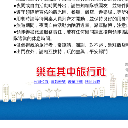
●夜間或自由活動時間外出，請告知領隊或團友，並結伴同
●遵守領隊所宣佈的觀光區、餐廳、飯店、遊樂場…等所
●用餐時請等待同桌人員到齊才開動，並保持良好的用餐
●旅遊期間，夜間自由活動勿酗酒過量、聚眾賭博，注意
●領隊善盡旅遊服務責任，若有任何疑問請直接與領隊協
隊適當的休息時間。
●做個禮貌的旅行者，常說請、謝謝、對不起，進駐飯店
●出門在外，請相互扶持，玩的盡興，平安歸門
樂
電
公司位置
匯款帳號
表單下載
護照台胞
|
|
|