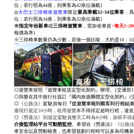
位；若行照為44座，則乘客為42座位滿載}
◎
大巴士三排椅座遊覽車
限定
最高乘載32~34位乘客
，爲
位；若行照為34座，則乘客為32座位滿載
}
※指定年份新車
或
三排椅遊覽車
，需加收車資
+
每天1~2
報價為準}
※三排椅車數量仍為少數，若做一個比喻，大約是10：1(
◎遊覽車按照『遊覽車租賃定型化契約』辦理。{交通部104年
◎與樂在其中旅行社簽訂『國內旅遊團體定型化契約』{交通部10
◎
《公路法》
駕駛員每日
『從遊覽車報到載客到行程結
逾現行規定10小時，租用遊覽車
不得排定超時行程，違規
◎
《勞基法》則規定駕駛員整天工時為8小時，加班不得超
介接監理站平台可動態監控
。希望在《勞基法》
《公路
車安全以及勞動檢查，也希望規劃行程時可以多為司機著