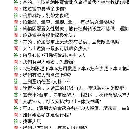
答：
是的。收取的總團費會開立旅行業代收轉付收據{需
問：
旅遊當中要帶多少錢?
答：
夠用就好，別帶太多嘿~
問：
怕暈船、暈車、暈機...暈...，有提供避暈藥嗎?
答：
藥物因屬置入性醫療，旅行社與領隊並不提供，運將可以
問：
旅遊當中會提供礦泉水嗎?
答：
有的，於遊覽車上天天都有提供，且無限量供應。
問：
大巴士遊覽車最多可以載多少人?
答：
乘客43位+司機領隊2位=共45人
問：
我們有44人報名，怎麼辦?
答：
a.
把領隊趕下車 b.把司機趕下車 c.把主辦趕下車 d.把
問：
我們有45人報名怎麼辦?
答：
上列選項任選2人趕下車
問：
說實在的，人數真的超過43人，假設為70人怎麼辦?
答：
需安排2台車，每車座35人，相對ㄉ，收費會變成
問：
人數50人，可以安排大巴士+休旅車嗎?
答：
可以。{費用大約會落在每車30人報價。請來電、由
問：
如何報名參加這個行程?
答：
找齊人馬
問：
我們只有2個人，有團可以跟嗎?