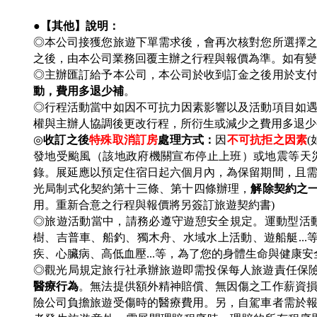
●【其他】說明：
◎本公司接獲您旅遊下單需求後，會再次核對您所選擇
之後，由本公司業務回覆主辦之行程與報價為準。如有
◎主辦匯訂給予本公司，本公司於收到訂金之後用於支
動，費用多退少補
。
◎行程活動當中如因不可抗力因素影響以及活動項目如
權與主辦人協調後更改行程，所衍生或減少之費用多退
◎
收訂之後
特殊取消訂房
處理方式：
因
不可抗拒之因素
(
發地受颱風（該地政府機關宣布停止上班）或地震等天
錄。展延應以預定住宿日起六個月內，為保留期間，且
光局制式化契約第十三條、第十四條辦理，
解除契約之
用。重新合意之行程與報價將另簽訂旅遊契約書)
◎旅遊活動當中，請務必遵守遊憩安全規定。運動型活動
樹、吉普車、船釣、獨木舟、水域水上活動、遊船艇..
疾、心臟病、高低血壓...等，為了您的身體生命與健康
◎觀光局規定旅行社承辦旅遊即需投保每人旅遊責任保
醫療行為
。無法提供額外精神賠償、無因傷之工作薪資
險公司負擔旅遊受傷時的醫療費用。另，自駕車者需於