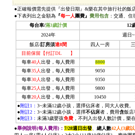
●正確報價需先提供『出發日期』&樂在其中旅行社的飯
●下表列出之金額為
『
每一人
團費』
費用包含
：交通、住
每台車/
滿3歲計價
12
2024年
週日
飯店/
訂房須
達8間
四人一房
目前保留【付訂DL 】
每車
40
人
出發，
每人費用
8800
每車
35
人
出發，
每人費用
9050
每車
30
人
出發，
每人費用
9350
每車
25
人
出發，
每人費用
9800
每車
20
人
出發，
每人費用
10450
●
附註1：
3~
未滿12歲小孩，選擇佔床者，同大人收費。
●
附註2：
3~
未滿12歲小孩，選擇
不佔床
者，費用
含
飯店
●
附註3：
未滿3歲嬰孩
免費
，不列入出發人數計價，樂
●
舉例說明{每人費用}：
7/28
週日出發
、
總人數
42
人{3歲