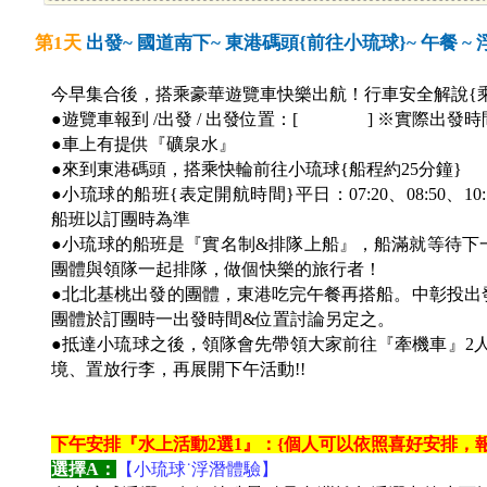
第1天
出發~ 國道南下~ 東港碼頭{前往小琉球}~ 午餐 ~ 
今早集合後，搭乘豪華遊覽車快樂出航！行車安全解說{
●遊覽車報到 /出發 / 出發位置：[ ] ※實際出發
●車上有提供『礦泉水』
●來到東港碼頭，搭乘快輪前往小琉球{船程約25分鐘}
●小琉球的船班{表定開航時間}平日：07:20、08:50、10:10、
船班以訂團時為準
●小琉球的船班是『實名制&排隊上船』，船滿就等待下
團體與領隊一起排隊，做個快樂的旅行者！
●北北基桃出發的團體，東港吃完午餐再搭船。中彰投出
團體於訂團時一出發時間&位置討論另定之。
●抵達小琉球之後，領隊會先帶領大家前往『牽機車』2人
境、置放行李，再展開下午活動!!
下午安排『水上活動2選1』：{個人可以依照喜好安排，報
選擇A：
【小琉球˙浮潛體驗】