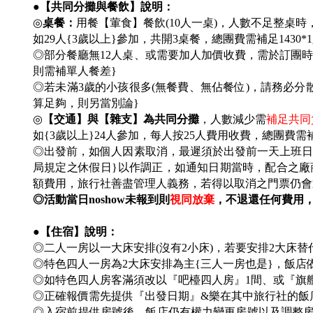
●【共同分攤與餐飲】說明：
◎
桌餐：
用餐【葷食】餐飲(10人一桌)，人數不足整桌時
如29人{3歲以上}參加，共開3桌餐，總團費需補足1430*
◎部分餐廳無12人桌、或需要加人加價收費，需於訂團時討
則需補單人餐差}
◎若未滿3歲的小孩很多(無餐費、無佔餐位)，請務必
算足夠，則另當別論}
◎
【交通】與【雜支】為共同分攤
，人數減少需
補足共同負
如{3歲以上}24人參加，每人按25人費用收費，總團費需補
◎出發前，如個人因素取消，最遲須於出發前一天上班日之上班時
局規定之休假日}以作調正，如通知日期當時，配合之廠
額費用，旅行社善盡管理人義務，若得以取消之門票仍會
◎活動當日noshow未報到則
視同放棄
，不退還任何費用
●【住宿】說明：
◎二人一房以一大床安排(沒有2小床)，若要安排2大床
◎特色四人一房為2大床安排為主{三人一房也是}，飯
◎如特色四人房客滿須改以『吧檯四人房』1間、或『旗
◎
正確報價需先提供『出發日期』&樂在其中旅行社的飯
◎入宿前提供房號後，飯店仍有權力變更房號以及調整房型