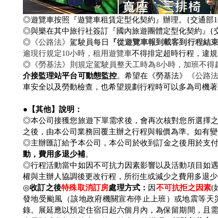
◎遊覽車按照『遊覽車租賃定型化契約』辦理。{交通部104年
◎與樂在其中旅行社簽訂『國內旅遊團體定型化契約』{交通部10
◎
《公路法》
駕駛員每日
『從遊覽車報到載客到行程結
逾現行規定10小時，租用遊覽車
不得排定超時行程，違規
◎
《勞基法》則規定駕駛員整天工時為8小時，加班不得超
介接監理站平台可動態監控
。希望在《勞基法》
《公路
車安全以及勞動檢查，也希望規劃行程時可以多為司機著
●【其他】說明：
◎本公司接獲您旅遊下單需求後，會再次核對您所選擇
之後，由本公司業務回覆主辦之行程與報價為準。如有
◎主辦匯訂給予本公司，本公司於收到訂金之後用於支
動，費用多退少補
。
◎行程活動當中如因不可抗力因素影響以及活動項目如
權與主辦人協調後更改行程，所衍生或減少之費用多退
◎
收訂之後
特殊取消訂房
處理方式：
因
不可抗拒之因素
(
發地受颱風（該地政府機關宣布停止上班）或地震等天
錄。展延應以預定住宿日起六個月內，為保留期間，且