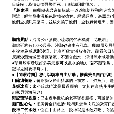
日嚎啕，為情悲憤憂鬱而死，山豬溝因此得名。。
「烏鬼洞」
由珊瑚礁岩遍佈構成一道道蜿蜓撲朔的迷宮
附近，經常發生沉船或財物被搶奪。經過調查，為黑鬼(
他們全抓到烏鬼洞，並放火燒了他們，全數屍骨燒黑，因
順路景點：
沿者公路參觀小琉球的代表標誌「花瓶岩」、
灘綿延約有100公尺長。沙灘砂礫由有孔蟲、珊瑚屑及
有被稱為威尼斯沙灘。此處可欣賞湛藍海洋、觀看落日
尼斯沙灘海域因潛藏暗流，不適合戲水、浮潛等水域活動
●環島騎車發現好多美景跟可以戲水的地方{若不跟環島，
記得返回要準時ㄡ}。
●
【閒暇時間】您可以騎車自由活動，推薦美食自由活動
山豬溝餐館：
餐館就位於山豬溝的正前方，「炸魚卵」是
花媽冰店：
來小琉球吃冰是最過癮的，尤其在這熱呼呼
の家貝殼海藻冰}
鄭記琉球香腸：
已走過半世紀的老字號香腸攤，可說是無
廟口點心站：
招牌黃金鮪魚酥~吃得到鮪魚肉塊的紮實口感
餃神二代水餃：
位在中山路上，餃神就是水餃好吃，肉餡