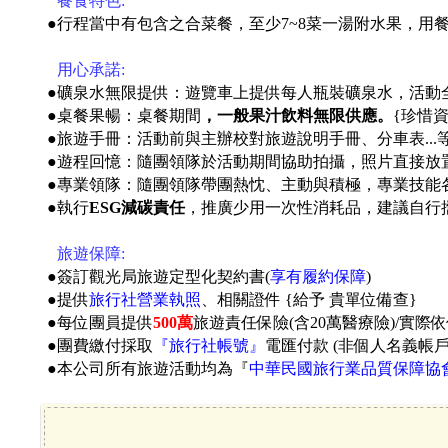
●
餐食特色:
●
行程當中有包含之合菜餐，至少7~8菜一湯附水果，用
●
用心承諾:
●礦泉水無限提供：遊覽車上提供每人瓶裝礦泉水，活動
●桌餐果暢：桌餐期間
，一般果汁飲料無限供應。
{珍惜
●旅遊手冊：活動前與主辦校對旅遊說明手冊、分車表...
●遊程回憶：隨團領隊於活動期間協助拍攝，照片直接放
●專業領隊：隨團領隊帶團熱忱、主動與積極，專業技能
●執行
ESG減碳責任
，推廣少用一次性消耗品，建議自行
●
旅遊保障:
●簽訂觀光局旅遊定型化契約書(
享有履約保障
)
●提供
旅行社營業執照
、相關證件 {給予 貴單位備查}
●每位團員提供
500萬
旅遊責任保險(含20萬醫療險)/實際
●團費繳付採取
『旅行社帳號』
電匯付款 (非個人名義帳
●本公司所有旅遊活動均為『
中華民國旅行業品質保障協