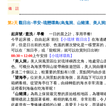
備 註
第2天
觀日出~早安~琉戀環島{烏鬼洞、山豬溝、美人洞}
起床號 / 盥洗 / 早餐
一日的晨之計，享用早餐!
今早起床後，自由起床˙前往
【小琉球˙觀日出】
在海邊
岸，但是日出前的光影、色溫的層次變化是一樣豐富的
可以在「旭日亭」或「龍蝦洞」就可以欣賞到日出喲!
08:30～12:00
上午安排
【小琉球環島】
「美人洞」
美人洞風景區位於琉球嶼西北角，地處背山
色。可概分為海濱帶與山坡帶兩個遊憩區，美人洞由珊
多達二十個以上，較重要的景點有13景，景點間均由步
「望海亭」
位於美人洞景點的靠海側，居高臨下可以欣
箱網養殖。從望海亭往下看，由綠轉藍的海水非常清澈，
這裡看到海龜在吃海草呢！
「山豬溝」
為島上保留最完整的原始植相地區，為珊瑚
珊瑚礁岩上盤踞著雀榕、榕樹的氣生根、非常壯觀，令
此處曾有一隻修練成精的山豬，喜愛天上仙女，而逼破