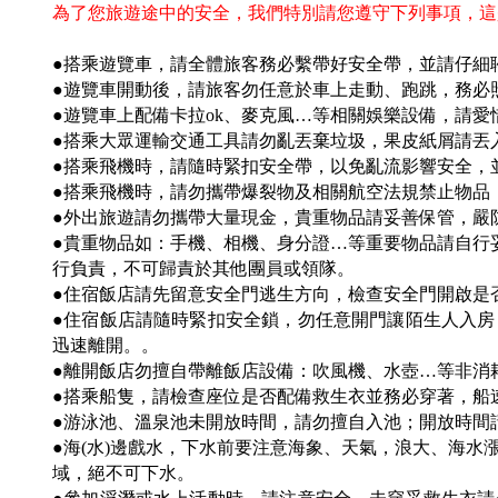
為了您旅遊途中的安全，我們特別請您遵守下列事項，這
●搭乘遊覽車，請全體旅客務必繫帶好安全帶，並請仔細聆
●遊覽車開動後，請旅客勿任意於車上走動、跑跳，務必
●遊覽車上配備卡拉ok、麥克風…等相關娛樂設備，請
●搭乘大眾運輸交通工具請勿亂丟棄垃圾，果皮紙屑請丟
●搭乘飛機時，請隨時緊扣安全帶，以免亂流影響安全，
●搭乘飛機時，請勿攜帶爆裂物及相關航空法規禁止物品
●外出旅遊請勿攜帶大量現金，貴重物品請妥善保管，嚴
●貴重物品如：手機、相機、身分證…等重要物品請自行
行負責，不可歸責於其他團員或領隊。
●住宿飯店請先留意安全門逃生方向，檢查安全門開啟是
●住宿飯店請隨時緊扣安全鎖，勿任意開門讓陌生人入
迅速離開。。
●離開飯店勿擅自帶離飯店設備：吹風機、水壺…等非消
●搭乘船隻，請檢查座位是否配備救生衣並務必穿著，船
●游泳池、溫泉池未開放時間，請勿擅自入池；開放時間
●海(水)邊戲水，下水前要注意海象、天氣，浪大、海
域，絕不可下水。