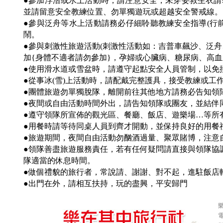
●參加浮潛或水上活動時，請注意安全，未穿妥救生衣
並請留意安全教練位置、勿單獨遊玩或超越安全警戒線。
●參與泛舟等水上活動請務必仔細聆聽教練安全指導(行
鬧。
●參與刺激性旅遊活動(刺激性活動如：吉普車飆沙、泛
加{身體不適者請勿參加}，孕婦或心臟病、糖尿病、高
●使用滑水道或雪盆時，請遵守起點安全人員管制，以免
●從事冰(雪)上活動時，請配戴完整護具，接受教練或工
●團體旅遊勿單獨脫隊，離開前往其他地方請務必告知領
●夜間或自由活動時間外出，請告知領隊或團友，並結伴同
●遵守領隊所宣佈的觀光區、餐廳、飯店、遊樂場…等所
●用餐時請等待同桌人員到齊才開動，並保持良好的用餐
●旅遊期間，夜間自由活動勿酗酒過量、聚眾賭博，注意
●領隊善盡旅遊服務責任，若有任何疑問請直接與領隊協
隊適當的休息時間。
●做個禮貌的旅行者，常說請、謝謝、對不起，進駐飯店
●出門在外，請相互扶持，玩的盡興，平安歸門
樂
電