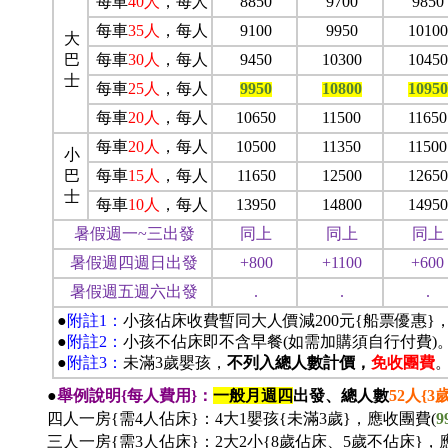
每車
40
人
，每人
8850
9700
9850
每車
35
人
，每人
9100
9950
10100
大
巴
每車
30
人
，每人
9450
10300
10450
士
每車
25
人
，每人
9950
10800
10950
每車
20
人
，每人
10650
11500
11650
每車
20
人
，每人
10500
11350
11500
小
巴
每車
15
人
，每人
11650
12500
12650
士
每車
10
人
，每人
13950
14800
14950
暑假週一~三出發
同上
同上
同上
暑假週四週日出發
+800
+1100
+600
暑假週五週六出發
.
.
.
●
附註1：
小孩佔床收費暫同大人價減200元{船票優惠}
●
附註2：
小孩不佔床即不含早餐(如需加購須自行付費)
●
附註3：
未滿3歲嬰孩，
不列入總人數計價，
免收團費
●
舉例說明{每人費用}：
一般月週四
出發、總人數
52
人{3
四人一房{需4人佔床}：4大1嬰孩{未滿3歲}，應收團費(
9
三人一房{需3人佔床}：2大2小{8歲佔床、5歲不佔床}，