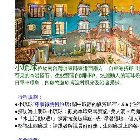
小琉球
位於南台灣屏東縣東港西南方，
自東港搭船只
可見的奇岩怪石、生態豐富的潮間帶、炫麗動人的琉球
日單車環島，四處悠遊欣賞漁村風光及沿途景緻。
●
行程規劃：
●小琉球˙
尊順祿藝術旅店
{鬧中取靜的優質民宿 4.9★}住
●
探訪海上明珠小琉球：觀光車環島尋寶記~美人洞＋烏鬼
●『水上活動2選1』探索拉美玻璃船~或~浮潛體驗：個人
●
杉福生態廊道：請跟者解說員好好走，生態廊道上的各種貝