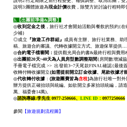
說明2:付定期限之前行程變更、報價調整、取消出團，
說明3:團體旅遊為
現金計價
收費，除雙方於討論行程時即
3.
【出團前準備&調整】
◎
收到定金之後
，旅行社才會開始活動與餐飲的預約{
少補}
◎成立
『旅遊工作群組』
成員有主辦、旅行社業務、助
稿、旅遊合約審議、代轉收據開立方式、旅遊保單提供…
◎
合約電子檔審閱：
提供觀光局合約書&最終行程與費用
◎
出團前20天~40天為人員房型數調整期間
{房間數增減協
手冊電子檔完成 >> 出發前3~7天尾款FINAL確認{最後簽
收轉付轉收據開立
{如需提前開立訂金收據、尾款收據才
◎
代收轉付收據
：
(
旅遊團費皆為
含稅
)
為旅行社唯一對外
辦方提供正確抬頭與統編。如欲開立多家抬頭統編，請造冊&
萬、福委會14萬)。
◎
諮詢專線:李先生 0977-250666、
LINE ID
：
0977250666
參閱
【旅遊規劃流程圖】