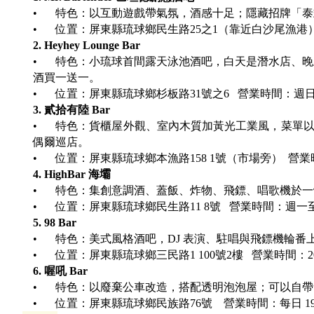
•
特色：以互動遊戲帶氣氛，酒感十足；隱藏招牌「泰
•
位置：屏東縣琉球鄉民生路25之1（靠近白沙尾漁港）營業時
2. Heyhey Lounge Bar
•
特色：小琉球首間露天泳池酒吧，白天是潛水店、晚上變身酒吧
酒買一送一。
•
位置：屏東縣琉球鄉杉板路31號之6 營業時間：週日至週五 17
3. 貳拾有陸 Bar
•
特色：貨櫃屋外觀、室內木質加黃光工業風，菜單
偶爾巡店。
•
位置：屏東縣琉球鄉本漁路158 1號（市場旁） 營業時間：
4. HighBar 海壩
•
特色：集創意調酒、蓋飯、炸物、飛鏢、唱歌機於一
•
位置：屏東縣琉球鄉民生路11 8號 營業時間：週一至週日 
5. 98 Bar
•
特色：美式風格酒吧，DJ 表演、駐唱與飛鏢機輪番
•
位置：屏東縣琉球鄉三民路1 100號2樓 營業時間：20:0
6. 喔吼 Bar
•
特色：以廢棄公車改造，搭配透明泡泡屋；可以自帶
•
位置：屏東縣琉球鄉民族路76號 營業時間：每日 19:00