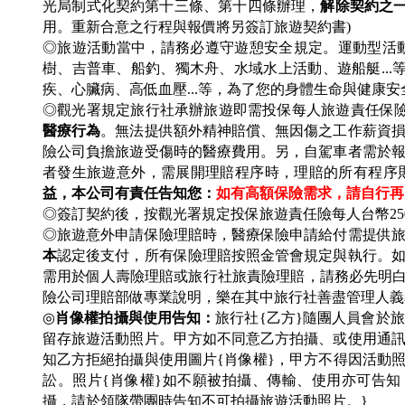
光局制式化契約第十三條、第十四條辦理，
解除契約之
用。重新合意之行程與報價將另簽訂旅遊契約書)
◎旅遊活動當中，請務必遵守遊憩安全規定。運動型活動
樹、吉普車、船釣、獨木舟、水域水上活動、遊船艇..
疾、心臟病、高低血壓...等，為了您的身體生命與健康
◎觀光署規定旅行社承辦旅遊即需投保每人旅遊責任保
醫療行為
。無法提供額外精神賠償、無因傷之工作薪資
險公司負擔旅遊受傷時的醫療費用。另，自駕車者需於
者發生旅遊意外，需展開理賠程序時，理賠的所有程序
益，本公司有責任告知您：
如有高額保險需求，請自行再
◎簽訂契約後，按觀光署規定投保旅遊責任險每人台幣25
◎旅遊意外申請保險理賠時，醫療保險申請給付需提供
本
認定後支付，所有保險理賠按照金管會規定與執行。如
需用於個人壽險理賠或旅行社旅責險理賠，請務必先明
險公司理賠部做專業說明，樂在其中旅行社善盡管理人義
◎
肖像權拍攝與使用告知：
旅行社{乙方}隨團人員會於
留存旅遊活動照片。甲方如不同意乙方拍攝、或使用通
知乙方拒絕拍攝與使用圖片{肖像權}，甲方不得因活動
訟。照片{肖像權}如不願被拍攝、傳輸、使用亦可告知
攝，請於領隊帶團時告知不可拍攝旅遊活動照片。}