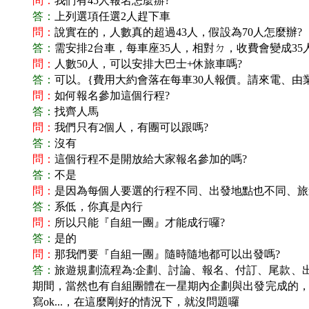
問：
我們有45人報名怎麼辦?
答：
上列選項任選2人趕下車
問：
說實在的，人數真的超過43人，假設為70人怎麼辦?
答：
需安排2台車，每車座35人，相對ㄉ，收費會變成
問：
人數50人，可以安排大巴士+休旅車嗎?
答：
可以。{費用大約會落在每車30人報價。請來電、由
問：
如何報名參加這個行程?
答：
找齊人馬
問：
我們只有2個人，有團可以跟嗎?
答：
沒有
問：
這個行程不是開放給大家報名參加的嗎?
答：
不是
問：
是因為每個人要選的行程不同、出發地點也不同、旅
答：
系低，你真是內行
問：
所以只能『自組一團』才能成行囉?
答：
是的
問：
那我們要『自組一團』隨時隨地都可以出發嗎?
答：
旅遊規劃流程為:企劃、討論、報名、付訂、尾款、
期間，當然也有自組團體在一星期內企劃與出發完成的，這
寫ok...，在這麼剛好的情況下，就沒問題囉