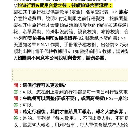
◎
旅遊行程&費用合意之後，後續旅遊承辦流程：
樂在其中旅行社提供請款單{定金}+名單登記表 >>
旅客
合意旅遊費用。說明2:付定期限之前行程變更、報價調整
樂在其中旅行社才會開始做活動與餐飲的預約{如遇客滿則
報、名單異動、特殊狀況討論、說資校搞、布條校搞、合約
>>
列印契約書&用印&掃描留存
{或 郵遞紙本契約書} >
天通知名單FINAL作業、手冊電子檔校對、出發前3~7天
順利出團 | 電子代轉收據開立 {如需提前開立收據，請連
◎
如團員不同意本公司說明與告知，請勿參團。
問：
這個行程可以更改嗎?
答：
可以。您在網上看到的行程都是每一間公司行號來電
問：
午晚餐可以調整{要或不要}，或調高餐標{EX:一桌吃80
答：
可以。
問：
確定行程後，我們才會給員工報名。報名人數多寡，
答：
是的。表列是『每人費用』，不同出發人數、不同房
以，當您50人報名，用到2台車，每人單價會變成25人出