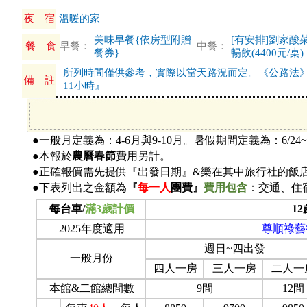
夜 宿
溫暖的家
美味早餐{依房型附贈
[有安排]劉家酸
餐 食
早餐：
中餐：
餐券}
暢飲(4400元/桌)
所列時間僅供參考，實際以當天路況而定。《公路法
備 註
11小時』
●一般月定義為：4-6月與9-10月。暑假期間定義為：6/24~8
●本報於
農曆春節
費用另計。
●正確報價需先提供『出發日期』&樂在其中旅行社的飯
●下表列出之金額為
『
每一人
團費』
費用包含
：交通、住
每台車/
滿3歲計價
1
2025年度適用
尊順祿藝
週日~四出發
一般月份
四人一房
三人一房
二人一
本館&二館總間數
9間
12間