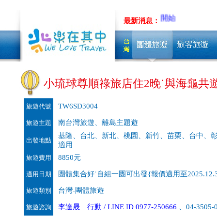
最新消息：
小琉球尊順祿旅店住2晚˙與海龜共遊˙
TW6SD3004
旅遊代號
南台灣旅遊、離島主題遊
旅遊主題
基隆、台北、新北、桃園、新竹、苗栗、台中、
出發地點
適用
8850元
旅遊費用
團體集合好˙自組一團可出發{報價適用至2025.12.3
適用日期
台灣-團體旅遊
旅遊類別
李達晟 行動 / LINE ID 0977-250666
、04-3505-
旅遊諮詢