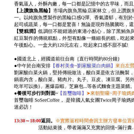
香氣逼人，外酥內嫩，每一口都是記憶中的古早味，而且
【上讚旗魚黑輪】
市場內旗魚黑輪店家林立，但上讚旗
一。以純旗魚漿製作的黑輪口感Q彈、香氣濃郁，有別於
起司或蔬菜，每一口都是驚喜！無論是現炸熱騰騰吃，還
【雙糕潤】
低調但不能錯過的東港小點心，除了黑鮪魚
紅豆製作的傳統糕點，外型有點像一條細長的糕，吃起
午後點心。一盒大約120元左右，吃起來口感不甜不膩!
●
國道北上，經國道前往台南｛直行時間約80分鐘}
●中午於台南安排
【眷村美食~劉家酸菜白肉鍋】
來自左營
劉家酸白菜火鍋，堅持傳統做法，酸白菜是依古法醃製
鍋底內含，酸白菜、豬肉片、丸子、豆皮、凍豆腐。另外
吃羊可以換}、蔥爆蒜蝦、芝麻包...等各式麵食主題菜餚
●餐後可步行到對面~
【首璽咖啡】
➤
來朝聖囉~周子瑜媽媽
首璽咖啡 SoSeeCoffee， 是韓國人氣女團Twice
迷必訪！
13:30
～18:00
返回。
※實際返程時間會因主辦方發車位置
16:30~18:30
活動結束後，帶者滿滿又充實的回憶~滿行囊