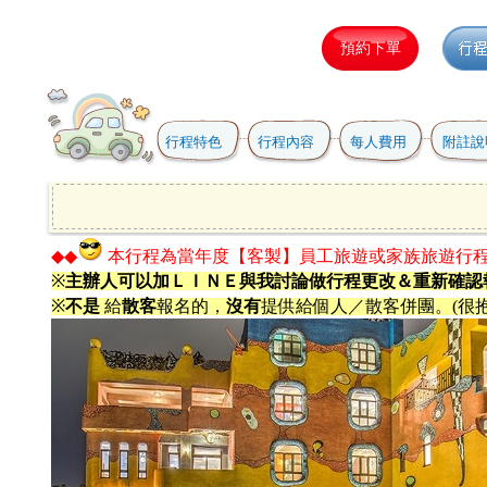
行程特色
行程內容
每人費用
附註說
◆◆
本行程為當年度【客製】員工旅遊或家族旅遊行
※
主辦人可以加ＬＩＮＥ與我討論做行程更改＆重新確認
※
不是
給
散客
報名的，
沒有
提供給個人／散客併團。(很抱