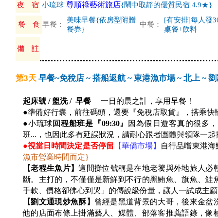
尊順祿藝術旅店
夜 宿
小琉球˙
{鬧中取靜的優質民宿 4.9★}
美味早餐{依房型附贈
[有安排]每人發3
餐 食
早餐：
中餐：
餐券}
桌餐+飲料
備 註
第3天
早餐~免稅店 ~ 搭船返航 ~ 東港漁市場 ~ 北上 ~ 
起床號 / 盥洗 / 早餐
一日的晨之計，享用早餐！
●
準備好行囊，前往碼頭，還要『免稅店取貨』，搭乘快輪返
●小琉球
回程船班是『09:30』
因為假日遊客真的很多，
班...，也因此多有延誤狀況，請耐心跟者團體與領隊一
●視當日時間決定是否停留
【華僑市場】
自行品嚐東港海
漁市營業時間而定}
【老程生魚片】
這間攤位號稱是在地老饕與外地旅人必
斷。主打的，不僅僅是新鮮到不行的黑鮪魚、旗魚、鮭
手軟、價格卻佛心到哭」的傳說級份量，讓人一試成主顧
【劉文通現炒魚酥】
曾經是黑道背景的大哥，後來金盆
他的店面布條上掛滿藝人、媒體、部落客推薦語錄，像