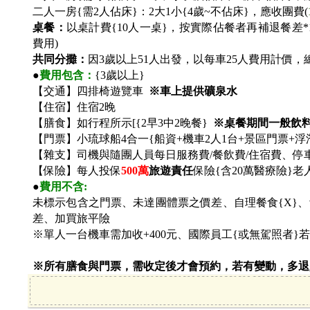
二人一房{需2人佔床}：2大1小{4歲~不佔床}，應收團費(
桌餐：
以桌計費{10人一桌}，按實際佔餐者再補退餐差*14
費用)
共同分攤：
因3歲以上51人出發，以每車25人費用計價，
●
費用包含：
{3歲以上}
【交通】四排椅遊覽車
※車上提供礦泉水
【住宿】住宿2晚
【膳食】如行程所示[{2早3中2晚餐}
※桌餐期間一般飲
【門票】小琉球船4合一{船資+機車2人1台+景區門票+浮
【雜支】司機與隨團人員每日服務費/餐飲費/住宿費、停
【保險】每人投保
500
萬
旅遊責任
保險{含20萬醫療險}
●
費用不含:
未標示包含之門票、未達團體票之價差、自理餐食{X}
差、加買旅平險
※單人一台機車需加收+400元、國際員工{或無駕照者}
※所有膳食與門票，需收定後才會預約，若有變動，多退