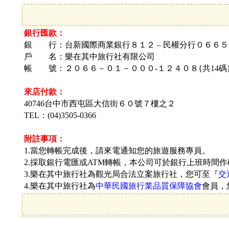
銀行匯款：
銀 行：台新國際商業銀行８１２ – 民權分行０６６５
戶 名：
樂在其中旅行社有限公司
帳 號：
２０６６－０１－０００-１２４０８{共14碼
來店付款：
40746台中市西屯區大信街
６０號７樓之２
TEL：(04)3505-0366
附註事項：
1.當您轉帳完成後，請來電通知您的旅遊服務專員。
2.採取銀行電匯或ATM轉帳，本公司可於銀行上班時間
3.樂在其中旅行社為觀光局合法立案旅行社，您可至『
交
4.樂在其中旅行社為
中華民國旅行業品質保障協會
會員，