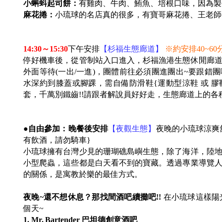
小蝌蚪起司餅：
有雞肉、牛肉、鮪魚、培根口味，因為製作時間
麻花捲：
小琉球的名店真的很多，有寶哥麻花捲、王老師手
14:30～15:30
下午安排
【杉福生態廊道】
※約安排40~6
停好機車後，從管制站入口進入，杉福漁港生態休閒廊道
外面等待(一出/一進)，團體前往必須團進團出~要跟錯
水深約到膝蓋或腳踝，需自備防滑鞋{運動型涼鞋 或 膠
套，千萬別鐵齒!!請跟者解說員好好走，生態廊道上的各種
●自由參加：晚餐後安排
【夜觀生態】
夜晚的小琉球涼爽
有飲酒，請勿騎車}
小琉球擁有台灣少見的珊瑚礁島嶼生態，除了海洋，陸
小型爬蟲，這些都是白天看不到的寶藏。透過專業導覽
的關係，是寓教於樂的最佳方式。
夜晚~還不想休息？那找間酒吧續攤吧!!
在小琉球這樣陽
個天~
1. Mr. Bartender 巴坦德創意酒吧