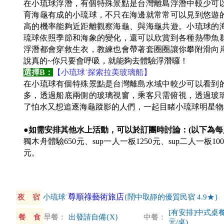
在小琉球浮潛，有個特殊景點是台灣離島浮潛中較少可
育海龜有成的小琉球，不只在海邊就常常可以見到悠遊
高的機率能夠近距離觀察海龜、與海龜共遊。小琉球的
琉球依照季節和海象的變化，還可以欣賞到各種熱帶魚
浮潛都會穿救生衣，教練也會帶著套圈圈讓你攀附滑向
說真的~你只要會呼吸，就能夠去體驗浮潛囉！
選擇B：
【小琉球˙探索拉美玻璃船】
在小琉球有個特殊景點是台灣離島水域中較少可以看到
多，透過船底兩側的玻璃視窗，乘客只需俯視，透過玻
了怕水又想追逐海龜蹤影的人們，一起目睹小琉球明星物
●如需安排其他水上活動，可以於訂團時討論：(以下為每
獨木舟體驗650元、sup一人一板1250元、sup二人一板10
元。
尊順祿藝術旅店
夜 宿
小琉球˙
{鬧中取靜的優質民宿 4.9★}
[有安排]中式桌餐
餐 食
早餐：
出發請自備{X}
中餐：
元/桌)