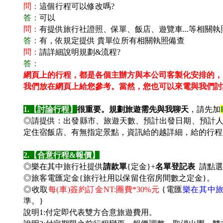
問：
這個行程可以修改嗎?
答：
可以
問：
有提供旅行社證照、保單、飯店、遊覽車...等相關執
答：
有，依規定提供 貴單位所有相關執照備查
問：
請詳細說明規劃&流程?
答：
網頁上的行程，都是各個主辦方與本公司客製化安排的，
我們放在網頁上給您參考。
當然，您也可以來電與我們討
1.
【討論行程】
很重要。規劃旅遊需先與我聊天
，請先加
◎請提供：出發縣市、旅遊天數、預計出發日期、預計
定住宿飯店、有無指定景點，資訊給的越詳細，給的行程
2.
【合意行程&報價】
◎樂在其中旅行社提供
請款單
{定金}+
名單登記表
請點選
◎旅客電匯定金{旅行社用以保留住宿房間數之定金}。
◎收取
每(車)簽約訂金NT:團費*30%元
{電匯
樂在其中
準。
}
說明1:付定即代表雙方合意旅遊費用。