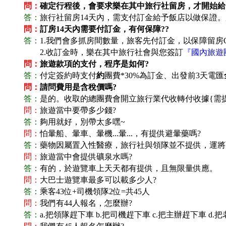
問：
確定行程後，會要求樂在其中旅行社留房，才開始給
答：
旅行社留房14天內，需支付訂金給予飯店以做保證。
問：
訂房14天內需要付訂金，有何保障??
答：
1.
我們會多抓房間數量，旅客先付訂金，以保障留房O
答：
2.
收訂金時，樂在其中旅行社會與您簽訂
『國內旅遊
問：
旅遊款項的支付，程序是如何?
答：
付定簽約時支付
約
團費*30%為訂金、出發前3天電匯
問：
請問費用是含稅價嗎?
答：
是的。收取的總團費會開立旅行業代收轉付收據{需
問：
旅遊當中要帶多少錢?
答：
夠用就好，別帶太多嘿~
問：
怕暈船、暈車、暈機...暈...，有提供避暈藥嗎?
答：
藥物因屬置入性醫療，旅行社與領隊並不提供，運將可以
問：
旅遊當中會提供礦泉水嗎?
答：
有的，於遊覽車上天天都有提供，且無限量供應。
問：
大巴士遊覽車最多可以載多少人?
答：
乘客43位+司機領隊2位=共45人
問：
我們有44人報名，怎麼辦?
答：
a.
把領隊趕下車 b.把司機趕下車 c.把主辦趕下車 d.把