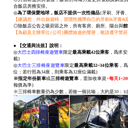
合飯店房務安排。
◎
為了環保愛地球，飯店不提供一次性備品
{牙刷、牙膏
【建議您，外出旅遊時，習慣性攜帶自己的牙刷&牙膏&
◎除飯店公告之吸菸區之外，所有客房、廁所、陽台與
館
【為顧及主辦單位{公司}團體旅遊的聲譽，敬請遵守禁
● 【交通與法規】說明：
◎
大巴士四排椅座遊覽車
限定
最高乘載42位乘客
，爲求安
載}
◎
大巴士三排椅座遊覽車
限定
最高乘載32~34位乘客
，爲
位；若行照為34座，則乘客為32座位滿載
}
※指定年份新車
或
三排椅遊覽車
，需加收車資
+
每天1~2
報價為準}
※三排椅車數量仍為少數，若做一個比喻，大約是10：1(