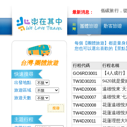
 加我LINE
量身&客製旅遊~先聊聊吧!!
低碳旅行，從
最新消息：
每個【團體旅遊】都是量身
您也可以選出喜歡的【景點
台灣-團體旅遊
行程代碼
行程名稱
【4人成行】
GO6RD3001
快速搜尋
9420就是
TW3D30201
出發地點
遠雄悅來˙天
TW4D20006
旅遊區域
遠雄悅來˙七
TW4D20007
旅遊天數
花蓮遠雄悅來
TW4D20008
花蓮遠雄悅來
TW4D20009
主題行程
花蓮理想大地
TW4D20011