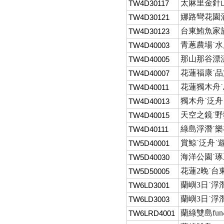
太麻里金針山
TW4D30117
娜路彎花園酒
TW4D30121
台東鮪魚家族
TW4D30123
青蔥農場˙
TW4D40003
那山那谷漂流
TW4D40005
花蓮福康˙品
TW4D40007
花蓮獨木舟˙
TW4D40011
獨木舟˙泛舟
TW4D40013
天空之鏡˙野
TW4D40015
綠島浮潛˙樂
TW4D40111
賞鯨˙泛舟˙
TW5D40001
海洋公園˙琢
TW5D40030
花蓮2晚˙台
TW5D50005
蘭嶼3日˙浮潛
TW6LD3001
蘭嶼3日˙浮
TW6LD3003
蘭綠雙島fu
TW6LRD4001