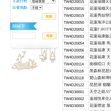
主題行程
花蓮瑞穗天合
TW4D20015
出發地點
花蓮瑞穗天合
TW4D20016
花蓮秀姑巒溪
TW4D20019
花蓮海洋公園
TW4D20050
關鍵字
花蓮F HOT
TW4D20052
花蓮福康飯店
TW4D20053
花蓮福康˙馬
TW4D20054
花蓮福康˙天
TW4D20056
花蓮福康˙天
TW4D20058
南橫啞口˙
TW4D20114
黑森林琵琶
TW4D20116
鸞山森林博
TW4D20118
琵琶湖˙都蘭
TW4D20122
天空之鏡AT
TW4D30001
遠雄悅來住2
TW4D30002
花蓮煙波˙慕名
TW4D30003